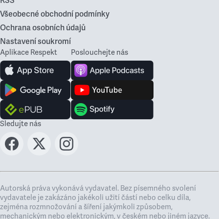
RSS
Všeobecné obchodní podmínky
Ochrana osobních údajů
Nastavení soukromí
Aplikace Respekt
Poslouchejte nás
Sledujte nás
Autorská práva vykonává vydavatel. Bez písemného svolení
vydavatele je zakázáno jakékoli užití částí nebo celku díla,
zejména rozmnožování a šíření jakýmkoli způsobem,
mechanickým nebo elektronickým, v českém nebo jiném jazyce.