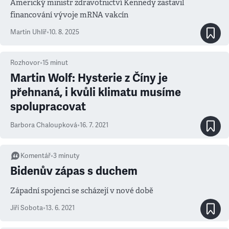
Americký ministr zdravotnictví Kennedy zastavil
financování vývoje mRNA vakcín
Martin Uhlíř
•
10. 8. 2025
Rozhovor
•
15
minut
Martin Wolf: Hysterie z Číny je
přehnaná, i kvůli klimatu musíme
spolupracovat
Barbora Chaloupková
•
16. 7. 2021
Komentář
•
3
minuty
Bidenův zápas s duchem
Západní spojenci se scházejí v nové době
Jiří Sobota
•
13. 6. 2021