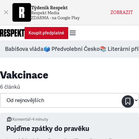
Týdeník Respekt
×
ZOBRAZIT
Respekt Media
ZDARMA - na Google Play
Koupit předplatné
Babišova vláda
🗳️ Předvolební Česko
📚 Literární př
Vakcinace
6 článků
Komentář
•
4
minuty
Pojďme zpátky do pravěku