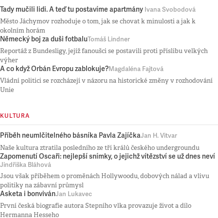
Tady mučili lidi. A teď tu postavíme apartmány
Ivana Svobodová
Město Jáchymov rozhoduje o tom, jak se chovat k minulosti a jak k
okolním horám
Německý boj za duši fotbalu
Tomáš Lindner
Reportáž z Bundesligy, jejíž fanoušci se postavili proti příslibu velkých
výher
A co když Orbán Evropu zablokuje?
Magdaléna Fajtová
Vládní politici se rozcházejí v názoru na historické změny v rozhodování
Unie
KULTURA
Příběh neumlčitelného básníka Pavla Zajíčka
Jan H. Vitvar
Naše kultura ztratila posledního ze tří králů českého undergroundu
Zapomenutí Oscaři: nejlepší snímky, o jejichž vítězství se už dnes neví
Jindřiška Bláhová
Jsou však příběhem o proměnách Hollywoodu, dobových nálad a vlivu
politiky na zábavní průmysl
Asketa i bonviván
Jan Lukavec
První česká biografie autora Stepního vlka provazuje život a dílo
Hermanna Hesseho