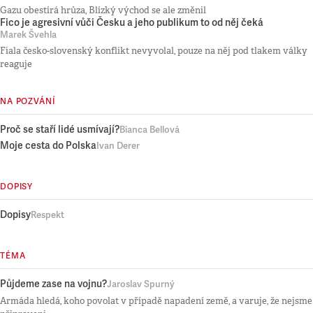
Gazu obestírá hrůza, Blízký východ se ale změnil
Fico je agresivní vůči Česku a jeho publikum to od něj čeká
Marek Švehla
Fiala česko-slovenský konflikt nevyvolal, pouze na něj pod tlakem války
reaguje
NA POZVÁNÍ
Proč se staří lidé usmívají?
Bianca Bellová
Moje cesta do Polska
Ivan Derer
DOPISY
Dopisy
Respekt
TÉMA
Půjdeme zase na vojnu?
Jaroslav Spurný
Armáda hledá, koho povolat v případě napadení země, a varuje, že nejsme