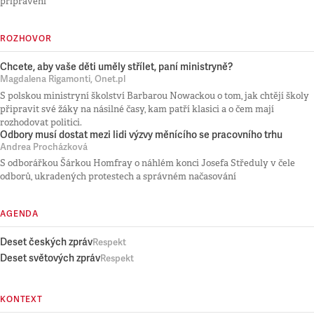
připraveni
ROZHOVOR
Chcete, aby vaše děti uměly střílet, paní ministryně?
Magdalena Rigamonti, Onet.pl
S polskou ministryní školství Barbarou Nowackou o tom, jak chtějí školy
připravit své žáky na násilné časy, kam patří klasici a o čem mají
rozhodovat politici.
Odbory musí dostat mezi lidi výzvy měnícího se pracovního trhu
Andrea Procházková
S odborářkou Šárkou Homfray o náhlém konci Josefa Středuly v čele
odborů, ukradených protestech a správném načasování
AGENDA
Deset českých zpráv
Respekt
Deset světových zpráv
Respekt
KONTEXT