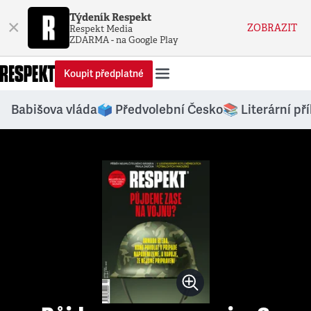
Týdeník Respekt
×
ZOBRAZIT
Respekt Media
ZDARMA - na Google Play
Koupit předplatné
Babišova vláda
🗳️ Předvolební Česko
📚 Literární př