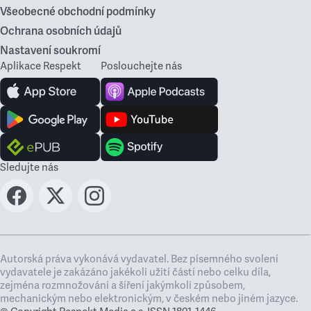
Všeobecné obchodní podmínky
Ochrana osobních údajů
Nastavení soukromí
Aplikace Respekt
Poslouchejte nás
Sledujte nás
Autorská práva vykonává vydavatel. Bez písemného svolení
vydavatele je zakázáno jakékoli užití částí nebo celku díla,
zejména rozmnožování a šíření jakýmkoli způsobem,
mechanickým nebo elektronickým, v českém nebo jiném jazyce.