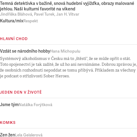
Temná detektivka v bažině, snová hudební vyjížďka, obrazy malované
jehlou. Naši kulturní favorité na víkend
Jindřiška Bláhová, Pavel Turek, Jan H. Vitvar
Kultura/mix
Respekt
HLAVNÍ CHOD
Vzdát se národního hobby
Hana Michopulu
Systémový alkoholismus v Česku má to „štěstí“, že se může opřít o stát.
Toto spojenectví je tak zažité, že už ho ani nevnímáme. Dobrou zprávou je,
že osobních rozhodnutí nepoddat se tomu přibývá. Příkladem za všechny
je podcast o střízlivosti Sober Heroes.
JEDEN DEN V ŽIVOTĚ
Jsme tým
Natálka Forýtková
KOMIKS
Zen žen
Lela Geislerová