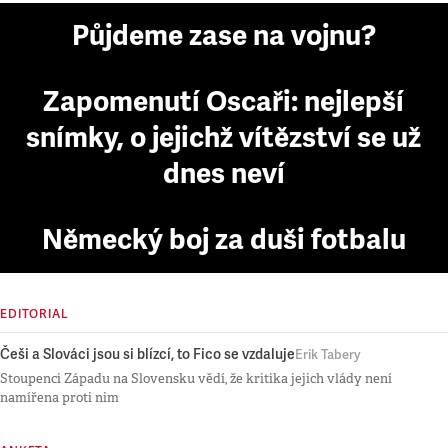
Půjdeme zase na vojnu?
Zapomenutí Oscaři: nejlepší
snímky, o jejichž vítězství se už
dnes neví
Německý boj za duši fotbalu
EDITORIAL
Češi a Slováci jsou si blízcí, to Fico se vzdaluje
Erik Tabery
Stoupenci Západu na Slovensku vědí, že kritika jejich vlády není
namířena proti nim