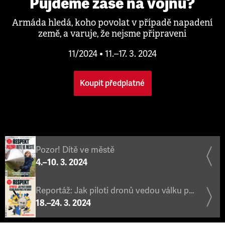
Půjdeme zase na vojnu?
Armáda hledá, koho povolat v případě napadení
země, a varuje, že nejsme připraveni
11/2024 • 11.–17. 3. 2024
Koupit předplatné
Pozor! Dítě ve městě
4.–10. 3. 2024
Reportáž: Jak piloti dronů vedou válku proti Putinovi
18.–24. 3. 2024