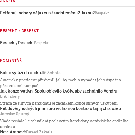
ANKETA
Potřebují odbory nějakou zásadní změnu? Jakou?
Respekt
RESPEKT • DESPEKT
Respekt/Despekt
Respekt
KOMENTÁŘ
Biden vyráží do útoku
Jiří Sobota
Americký prezident předvedl, jak by mohla vypadat jeho úspěšná
předvolební kampaň
Jak konzervativní Spolu objevilo kvóty, aby zachránilo Vondru
Erik Tabery
Strach ze silných kandidátů je začátkem konce silných uskupení
Pět důvěryhodných jmen pro vrcholnou kontrolu tajných služeb
Jaroslav Spurný
Vláda poslala ke schválení poslancům kandidáty nezávislého civilního
dohledu
Noví Arabové
Fareed Zakaria