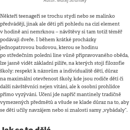
Autor: Matěj Stránský
Někteří teenageři se trochu stydí nebo se malinko
předvádějí, jinak ale děti při pohledu na cizí element
v hodině ani nemrknou – návštěvy si tam totiž téměř
podávají dveře. I během krátké procházky
jednopatrovou budovou, kterou se hodinu
po středečním poledni line vůně připravovaného oběda,
lze jasně vidět základní pilíře, na kterých stojí filozofie
školy: respekt k názorům a individualitě dětí, důraz
na maximální otevřenost školy, kde jsou rodiče dětí či
další návštěvníci nejen vítáni, ale k osobní prohlídce
přímo vyzýváni. Učení jde napříč mantinely tradičně
vymezených předmětů a všude se klade důraz na to, aby
se děti učily navzájem nebo si znalosti samy „vybádaly“.
Jak se to dělá