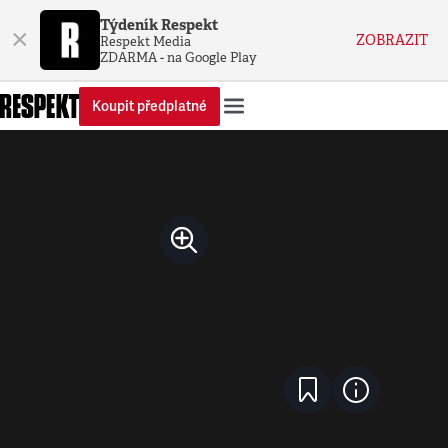
Týdeník Respekt
×
ZOBRAZIT
Respekt Media
ZDARMA - na Google Play
Koupit předplatné