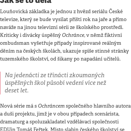
Louňovická základka je jednou z hvězd seriálu České
televize, který se bude vysílat příští rok na jaře a přímo
naváže na jinou televizní sérii ze školského prostředí.
Ochránce
Kriticky i divácky úspěšný
, v němž fiktivní
ombudsman vyšetřuje případy inspirované reálným
děním na českých školách, ukazuje spíše stinné stránky
tuzemského školství, od šikany po napadání učitelů.
Na jedenácti ze třinácti zkoumaných
úspěšných škol působí vedení více než
deset let.
Ochráncem
Nová série má s
společného hlavního autora
a duši projektu, jimž je v obou případech scenárista,
dramaturg a spoluzakladatel vzdělávací společnosti
EDUin Tomáš Feřtek. Místo slabin českého školství se