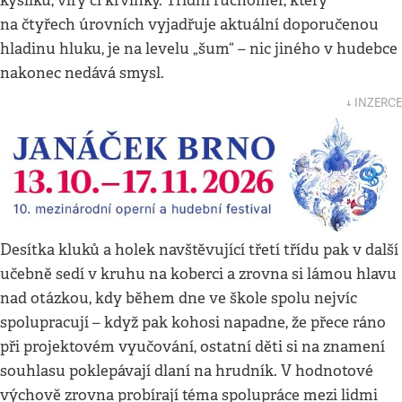
kyslíku, viry či krvinky. Třídní ruchoměr, který
na čtyřech úrovních vyjadřuje aktuální doporučenou
hladinu hluku, je na levelu „šum“ – nic jiného v hudebce
nakonec nedává smysl.
↓ INZERCE
Desítka kluků a holek navštěvující třetí třídu pak v další
učebně sedí v kruhu na koberci a zrovna si lámou hlavu
nad otázkou, kdy během dne ve škole spolu nejvíc
spolupracují – když pak kohosi napadne, že přece ráno
při projektovém vyučování, ostatní děti si na znamení
souhlasu poklepávají dlaní na hrudník. V hodnotové
výchově zrovna probírají téma spolupráce mezi lidmi