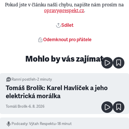
Pokud jste v článku našli chybu, napište nám prosím na
opravy@respekt.cz
.
Sdílet
Odemknout pro přátele
Mohlo by vás zajímat
Ranní postřeh
•
2
minuty
Tomáš Brolík: Karel Havlíček a jeho
elektrická morálka
Tomáš Brolík
•
6. 8. 2026
Podcasty
:
Výtah Respektu
•
18 minut