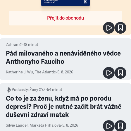
Přejít do obchodu
Zahraničí
•
18
minut
Pád milovaného a nenáviděného vědce
Anthonyho Fauciho
Katherine J. Wu
,
The Atlantic
•
5. 8. 2026
Podcasty
:
Ženy XYZ
•
54 minut
Co to je za ženu, když má po porodu
depresi? Proč je nutné začít brát vážně
duševní zdraví matek
Silvie Lauder
,
Markéta Plíhalová
•
5. 8. 2026