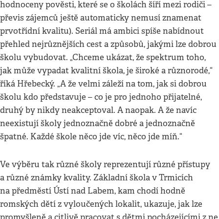
hodnoceny pověsti, které se o školách šíří mezi rodiči –
převis zájemců ještě automaticky nemusí znamenat
prvotřídní kvalitu). Seriál má ambici spíše nabídnout
přehled nejrůznějších cest a způsobů, jakými lze dobrou
školu vybudovat. „Chceme ukázat, že spektrum toho,
jak může vypadat kvalitní škola, je široké a různorodé,“
říká Hřebecký. „A že velmi záleží na tom, jak si dobrou
školu kdo představuje – co je pro jednoho přijatelné,
druhý by nikdy neakceptoval. A naopak. A že navíc
neexistují školy jednoznačně dobré a jednoznačně
špatné. Každé škole něco jde víc, něco jde míň.“
Ve výběru tak různé školy reprezentují různé přístupy
a různé známky kvality. Základní škola v Trmicích
na předměstí Ústí nad Labem, kam chodí hodně
romských dětí z vyloučených lokalit, ukazuje, jak lze
promyšleně a citlivě pracovat s dětmi pocházejícími z ne