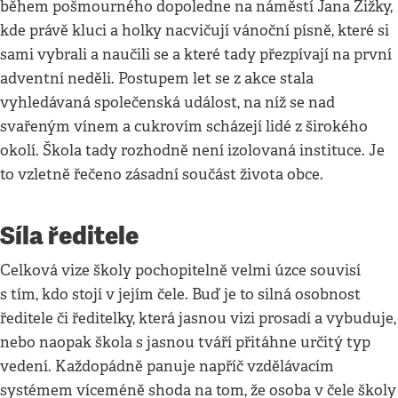
během pošmourného dopoledne na náměstí Jana Žižky,
kde právě kluci a holky nacvičují vánoční písně, které si
sami vybrali a naučili se a které tady přezpívají na první
adventní neděli. Postupem let se z akce stala
vyhledávaná společenská událost, na níž se nad
svařeným vínem a cukrovím scházejí lidé z širokého
okolí. Škola tady rozhodně není izolovaná instituce. Je
to vzletně řečeno zásadní součást života obce.
Síla ředitele
Celková vize školy pochopitelně velmi úzce souvisí
s tím, kdo stojí v jejím čele. Buď je to silná osobnost
ředitele či ředitelky, která jasnou vizi prosadí a vybuduje,
nebo naopak škola s jasnou tváří přitáhne určitý typ
vedení. Každopádně panuje napříč vzdělávacím
systémem víceméně shoda na tom, že osoba v čele školy