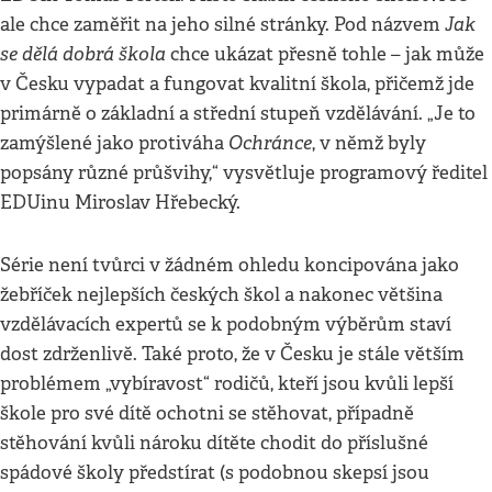
Jak
ale chce zaměřit na jeho silné stránky. Pod názvem
se dělá dobrá škola
chce ukázat přesně tohle – jak může
v Česku vypadat a fungovat kvalitní škola, přičemž jde
primárně o základní a střední stupeň vzdělávání. „Je to
Ochránce
zamýšlené jako protiváha
, v němž byly
popsány různé průšvihy,“ vysvětluje programový ředitel
EDUinu Miroslav Hřebecký.
Série není tvůrci v žádném ohledu koncipována jako
žebříček nejlepších českých škol a nakonec většina
vzdělávacích expertů se k podobným výběrům staví
dost zdrženlivě. Také proto, že v Česku je stále větším
problémem „vybíravost“ rodičů, kteří jsou kvůli lepší
škole pro své dítě ochotni se stěhovat, případně
stěhování kvůli nároku dítěte chodit do příslušné
spádové školy předstírat (s podobnou skepsí jsou