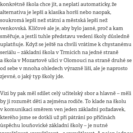
konkrétně škola chce jít, a neplatí automaticky, že
alternativa je lepší a klasika horší nebo naopak,
soukromá lepší než státní a městská lepší než
venkovská. Klíčové ale je, aby bylo jasné, proč a kam
směřuje, a jestli tuhle představu vedení školy důsledně
uplatňuje. Když se ještě na chvíli vrátíme k chystanému
seriálu – základní škola v Trmicích na jedné straně
a škola v Mozartově ulici v Olomouci na straně druhé se
od sebe v mnoha ohledech výrazně liší, ale je naprosto
zjevné, o jaký typ školy jde.
Vizi by pak měl sdílet celý učitelský sbor a hlavně – měli
by jí rozumět děti a zejména rodiče. To klade na školu
v komunikaci směrem ven jeden základní požadavek,
kterého jsme se dotkli už při pátrání po příčinách
úspěchu louňovické základní školy – je nutné