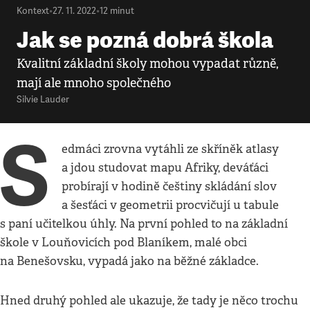
Kontext
•
27. 11. 2022
•
12
minut
Jak se pozná dobrá škola
Kvalitní základní školy mohou vypadat různě,
mají ale mnoho společného
Silvie Lauder
S
edmáci zrovna vytáhli ze skříněk atlasy
a jdou studovat mapu Afriky, deváťáci
probírají v hodině češtiny skládání slov
a šesťáci v geometrii procvičují u tabule
s paní učitelkou úhly. Na první pohled to na základní
škole v Louňovicích pod Blaníkem, malé obci
na Benešovsku, vypadá jako na běžné základce.
Hned druhý pohled ale ukazuje, že tady je něco trochu