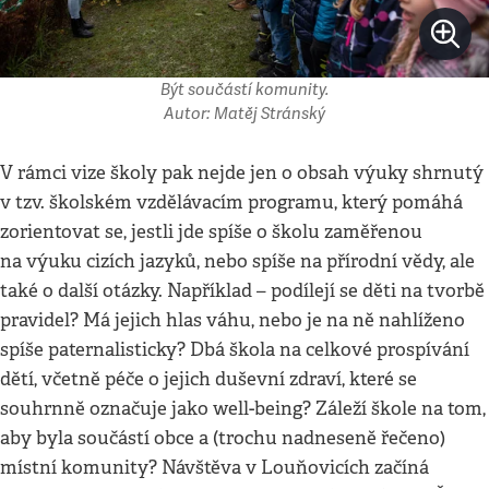
Být součástí komunity.
Autor: Matěj Stránský
V rámci vize školy pak nejde jen o obsah výuky shrnutý
v tzv. školském vzdělávacím programu, který pomáhá
zorientovat se, jestli jde spíše o školu zaměřenou
na výuku cizích jazyků, nebo spíše na přírodní vědy, ale
také o další otázky. Například – podílejí se děti na tvorbě
pravidel? Má jejich hlas váhu, nebo je na ně nahlíženo
spíše paternalisticky? Dbá škola na celkové prospívání
dětí, včetně péče o jejich duševní zdraví, které se
souhrnně označuje jako well-being? Záleží škole na tom,
aby byla součástí obce a (trochu nadneseně řečeno)
místní komunity? Návštěva v Louňovicích začíná