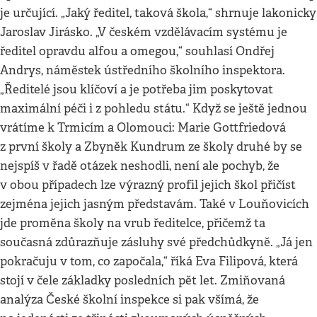
je určující. „Jaký ředitel, taková škola,“ shrnuje lakonicky
Jaroslav Jirásko. „V českém vzdělávacím systému je
ředitel opravdu alfou a omegou,“ souhlasí Ondřej
Andrys, náměstek ústředního školního inspektora.
„Ředitelé jsou klíčoví a je potřeba jim poskytovat
maximální péči i z pohledu státu.“ Když se ještě jednou
vrátíme k Trmicím a Olomouci: Marie Gottfriedová
z první školy a Zbyněk Kundrum ze školy druhé by se
nejspíš v řadě otázek neshodli, není ale pochyb, že
v obou případech lze výrazný profil jejich škol přičíst
zejména jejich jasným představám. Také v Louňovicích
jde proměna školy na vrub ředitelce, přičemž ta
současná zdůrazňuje zásluhy své předchůdkyně. „Já jen
pokračuju v tom, co započala,“ říká Eva Filipová, která
stojí v čele základky posledních pět let. Zmiňovaná
analýza České školní inspekce si pak všímá, že