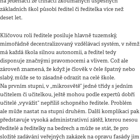
na jedenácti ze třinácti zkoumaných úspěšných
základních škol působí ředitel či ředitelka více než
deset let.
Klíčovou roli ředitele posiluje hlavně tuzemský,
mimořádně decentralizovaný vzdělávací systém, v němž
má každá škola silnou autonomii, a ředitel tedy
disponuje značnými pravomocemi a vlivem. Což ale
zároveň znamená, že když je člověk v čele špatný nebo
slabý, může se to zásadně odrazit na celé škole.
Na prvním stupni, v „mikrosvětě“ jedné třídy s jedním
učitelem či učitelkou, ještě mohou podle expertů dobří
učitelé „vyvážit“ nepříliš schopného ředitele. Problém
ale může nastat na stupni druhém. Další komplikaci pak
představuje vysoká administrativní zátěž, kterou nesou
ředitelé a ředitelky na bedrech a může se stát, že pro
složité zadávání veřejných zakázek na opravu fasády jim