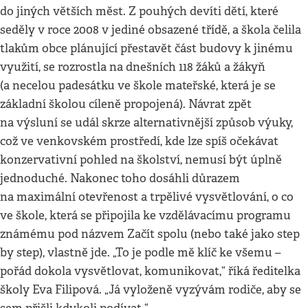
do jiných větších měst. Z pouhých devíti dětí, které
seděly v roce 2008 v jediné obsazené třídě, a škola čelila
tlakům obce plánující přestavět část budovy k jinému
využití, se rozrostla na dnešních 118 žáků a žákyň
(a necelou padesátku ve škole mateřské, která je se
základní školou cíleně propojená). Návrat zpět
na výsluní se udál skrze alternativnější způsob výuky,
což ve venkovském prostředí, kde lze spíš očekávat
konzervativní pohled na školství, nemusí být úplně
jednoduché. Nakonec toho dosáhli důrazem
na maximální otevřenost a trpělivé vysvětlování, o co
ve škole, která se připojila ke vzdělávacímu programu
známému pod názvem Začít spolu (nebo také jako step
by step), vlastně jde. „To je podle mě klíč ke všemu –
pořád dokola vysvětlovat, komunikovat,“ říká ředitelka
školy Eva Filipová. „Já vyloženě vyzývám rodiče, aby se