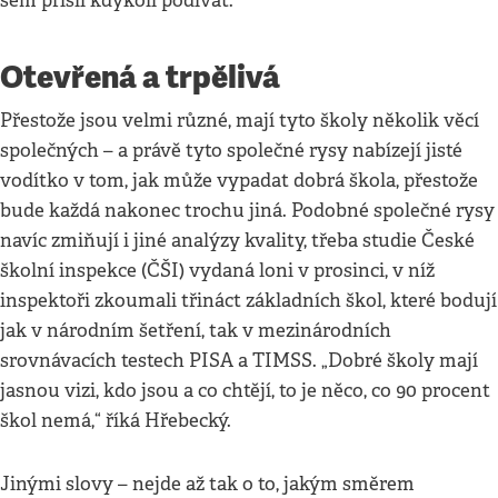
sem přišli kdykoli podívat.“
Otevřená a trpělivá
Přestože jsou velmi různé, mají tyto školy několik věcí
společných – a právě tyto společné rysy nabízejí jisté
vodítko v tom, jak může vypadat dobrá škola, přestože
bude každá nakonec trochu jiná. Podobné společné rysy
navíc zmiňují i jiné analýzy kvality, třeba studie České
školní inspekce (ČŠI) vydaná loni v prosinci, v níž
inspektoři zkoumali třináct základních škol, které bodují
jak v národním šetření, tak v mezinárodních
srovnávacích testech PISA a TIMSS. „Dobré školy mají
jasnou vizi, kdo jsou a co chtějí, to je něco, co 90 procent
škol nemá,“ říká Hřebecký.
Jinými slovy – nejde až tak o to, jakým směrem