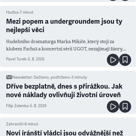
Hudba
•
7
minut
Mezi popem a undergroundem jsou ty
nejlepší věci
Hudebního dramaturga Marka Mikiče, který stojí za
klubem Fuchs2 a koncertní sérií UGOT, nezajímají žánry,
ale atmosféra
Pavel Turek
•
5. 8. 2026
Newsletter
:
Sečteno, podtrženo
•
3
minuty
Dříve bezplatně, dnes s přirážkou. Jak
nové náklady ovlivňují životní úroveň
Filip Zelenka
•
5. 8. 2026
Zahraničí
•
6
minut
Noví íránští vládci jsou odvážnější než