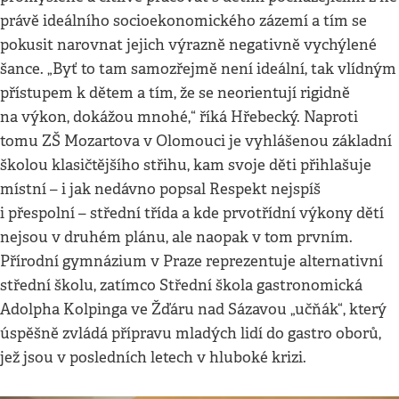
právě ideálního socioekonomického zázemí a tím se
pokusit narovnat jejich výrazně negativně vychýlené
šance. „Byť to tam samozřejmě není ideální, tak vlídným
přístupem k dětem a tím, že se neorientují rigidně
na výkon, dokážou mnohé,“ říká Hřebecký. Naproti
tomu ZŠ Mozartova v Olomouci je vyhlášenou základní
školou klasičtějšího střihu, kam svoje děti přihlašuje
místní – i jak nedávno popsal Respekt nejspíš
i přespolní – střední třída a kde prvotřídní výkony dětí
nejsou v druhém plánu, ale naopak v tom prvním.
Přírodní gymnázium v Praze reprezentuje alternativní
střední školu, zatímco Střední škola gastronomická
Adolpha Kolpinga ve Žďáru nad Sázavou „učňák“, který
úspěšně zvládá přípravu mladých lidí do gastro oborů,
jež jsou v posledních letech v hluboké krizi.