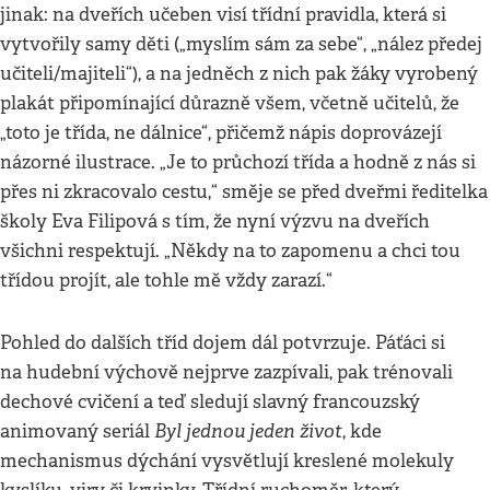
jinak: na dveřích učeben visí třídní pravidla, která si
vytvořily samy děti („myslím sám za sebe“, „nález předej
učiteli/majiteli“), a na jedněch z nich pak žáky vyrobený
plakát připomínající důrazně všem, včetně učitelů, že
„toto je třída, ne dálnice“, přičemž nápis doprovázejí
názorné ilustrace. „Je to průchozí třída a hodně z nás si
přes ni zkracovalo cestu,“ směje se před dveřmi ředitelka
školy Eva Filipová s tím, že nyní výzvu na dveřích
všichni respektují. „Někdy na to zapomenu a chci tou
třídou projít, ale tohle mě vždy zarazí.“
Pohled do dalších tříd dojem dál potvrzuje. Páťáci si
na hudební výchově nejprve zazpívali, pak trénovali
dechové cvičení a teď sledují slavný francouzský
Byl jednou jeden život
animovaný seriál
, kde
mechanismus dýchání vysvětlují kreslené molekuly