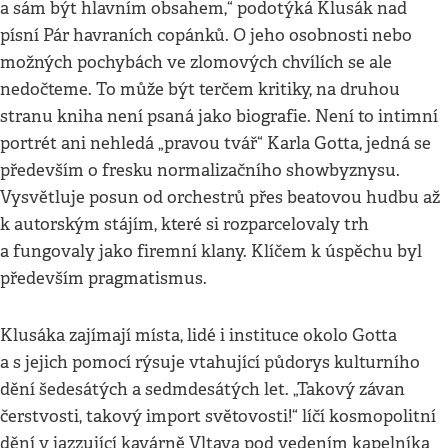
a sám být hlavním obsahem,“ podotýká Klusák nad
písní Pár havraních copánků. O jeho osobnosti nebo
možných pochybách ve zlomových chvílích se ale
nedočteme. To může být terčem kritiky, na druhou
stranu kniha není psaná jako biografie. Není to intimní
portrét ani nehledá „pravou tvář“ Karla Gotta, jedná se
především o fresku normalizačního showbyznysu.
Vysvětluje posun od orchestrů přes beatovou hudbu až
k autorským stájím, které si rozparcelovaly trh
a fungovaly jako firemní klany. Klíčem k úspěchu byl
především pragmatismus.
Klusáka zajímají místa, lidé i instituce okolo Gotta
a s jejich pomocí rýsuje vtahující půdorys kulturního
dění šedesátých a sedmdesátých let. „Takový závan
čerstvosti, takový import světovosti!“ líčí kosmopolitní
dění v jazzující kavárně Vltava pod vedením kapelníka