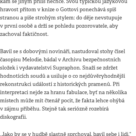
kam se jiným příliš nechce. Svou typickou jazykovou
hravost přitom v knize o Gottovi ponechává spíš
stranou a píše strohým stylem: do děje nevstupuje
v první osobě a drží se pohledu pozorovatele, aby
zachoval faktičnost.
Bavil se s dobovými novináři, nastudoval stohy čísel
časopisu Melodie, bádal v Archivu bezpečnostních
složek i vydavatelství Supraphon. Snaží se zdržet
hodnotících soudů a usiluje o co nejdůvěryhodnější
rekonstrukci událostí z historických pramenů. Při
interpretaci nejde za hranu fabulace, byť na několika
místech může mít čtenář pocit, že fakta lehce ohýbá
v zájmu příběhu. Stejně tak seriózně rozebírá
diskografii.
„Jako by se v hudbě slastně sprchoval, bavil sebe i lidi,“