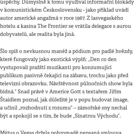
úspěchy. Důmyslně k tomu využíval informační blokády
v komunistickém Československu - jako příklad uvádí
autor americké angažmá v roce 1967. Z lasvegaského
hotelu a kasina The Frontier se vrátila delegace s aurou
dobyvatelů, ale realita byla jiná.
Šlo spíš o nevkusnou manéž a pódium pro padlé hvězdy,
které fungovaly jako exotická výplň: „Den co den
vystupovali pražští muzikanti pro konzumující
publikum pasivně čekající na zábavu, trochu jako před
televizní obrazovku. Návštěvnost půlnočních show byla
bídná.“ Snad právě v Americe Gott s textařem Jiřím
Štaidlem poznal, jak důležité je v popu budovat image,
a učinil „rozhodnutí z rozumu“ – zámořské sny nechal
být a spokojil se s tím, že bude „Sinatrou Východu“.
Mýtus o Vegas držela pohromadě nepsaná smlouva