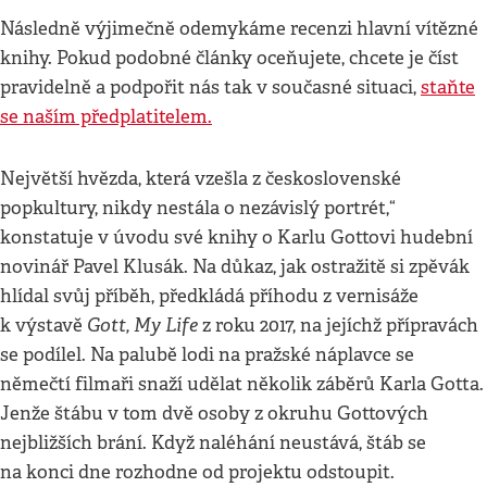
Následně výjimečně odemykáme recenzi hlavní vítězné
knihy. Pokud podobné články oceňujete, chcete je číst
pravidelně a podpořit nás tak v současné situaci,
staňte
se naším předplatitelem.
Největší hvězda, která vzešla z československé
popkultury, nikdy nestála o nezávislý portrét,“
konstatuje v úvodu své knihy o Karlu Gottovi hudební
novinář Pavel Klusák. Na důkaz, jak ostražitě si zpěvák
hlídal svůj příběh, předkládá příhodu z vernisáže
Gott, My Life
k výstavě
z roku 2017, na jejíchž přípravách
se podílel. Na palubě lodi na pražské náplavce se
němečtí filmaři snaží udělat několik záběrů Karla Gotta.
Jenže štábu v tom dvě osoby z okruhu Gottových
nejbližších brání. Když naléhání neustává, štáb se
na konci dne rozhodne od projektu odstoupit.