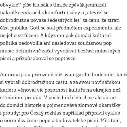
obvykle‘,“ píše Klusák s tím, že zpěvák jedinkrát
nakrátko vykročil z komfortní zóny a „otevřel se
dobrodružné povaze šedesátých let“ za cenu, že ztratí
část publika. Gott se stal předmětem experimentu, ale
ne jeho strůjcem. A když mu pak domácí kulturní
politika nedovolila ani následovat současnou pop
music, definitivně začal vyvolávat bezčasí milostných
písní a přizpůsoboval se poptávce.
Autorovi jsou přirozeně blíž avantgardní hudebníci, kteří
si vybrali dobrodružnou cestu, a za svou novinářskou
kariéru věnoval víc pozornost kultuře na okrajích než
střednímu proudu. V posledních letech se ale obrací
do domácí historie a pojmenovává zlomové okamžiky
i proudy: pro Český rozhlas například připravil cyklus
o normalizačním popu a budovatelské písni. Míří tam,