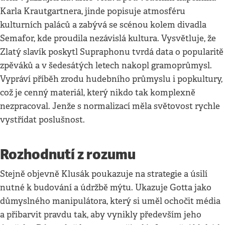
Karla Krautgartnera, jinde popisuje atmosféru
kulturních paláců a zabývá se scénou kolem divadla
Semafor, kde proudila nezávislá kultura. Vysvětluje, že
Zlatý slavík poskytl Supraphonu tvrdá data o popularitě
zpěváků a v šedesátých letech nakopl gramoprůmysl.
Vypráví příběh zrodu hudebního průmyslu i popkultury,
což je cenný materiál, který nikdo tak komplexně
nezpracoval. Jenže s normalizací měla světovost rychle
vystřídat poslušnost.
Rozhodnutí z rozumu
Stejně objevně Klusák poukazuje na strategie a úsilí
nutné k budování a údržbě mýtu. Ukazuje Gotta jako
důmyslného manipulátora, který si uměl ochočit média
a přibarvit pravdu tak, aby vynikly především jeho