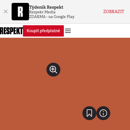
Týdeník Respekt
×
ZOBRAZIT
Respekt Media
ZDARMA - na Google Play
Koupit předplatné