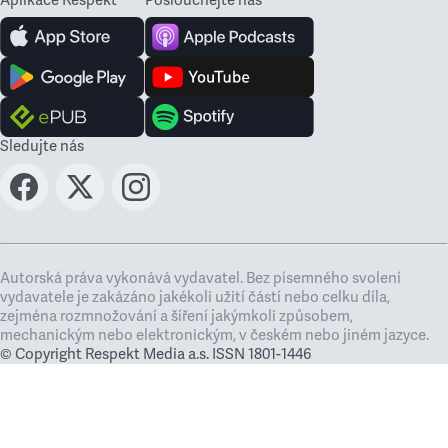
Aplikace Respekt
Poslouchejte nás
Sledujte nás
Autorská práva vykonává vydavatel. Bez písemného svolení
vydavatele je zakázáno jakékoli užití částí nebo celku díla,
zejména rozmnožování a šíření jakýmkoli způsobem,
mechanickým nebo elektronickým, v českém nebo jiném jazyce.
© Copyright Respekt Media a.s. ISSN 1801-1446