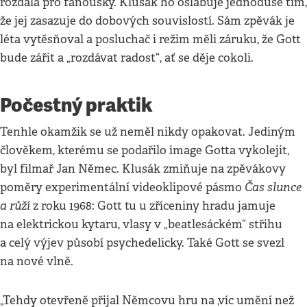
rozdala pro fanoušky. Klusák ho oslabuje jednoduše tím,
že jej zasazuje do dobových souvislostí. Sám zpěvák je
léta vytěsňoval a posluchač i režim měli záruku, že Gott
bude zářit a „rozdávat radost“, ať se děje cokoli.
Počestný praktik
Tenhle okamžik se už neměl nikdy opakovat. Jediným
člověkem, kterému se podařilo image Gotta vykolejit,
byl filmař Jan Němec. Klusák zmiňuje na zpěvákovy
Čas slunce
poměry experimentální videoklipové pásmo
a růží
z roku 1968: Gott tu u zříceniny hradu jamuje
na elektrickou kytaru, vlasy v „beatlesáckém“ střihu
a celý výjev působí psychedelicky. Také Gott se svezl
na nové vlně.
„Tehdy otevřeně přijal Němcovu hru na ‚víc umění než