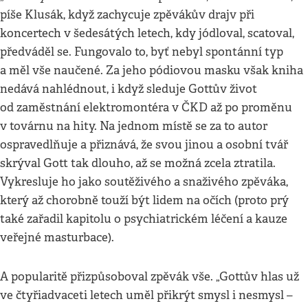
píše Klusák, když zachycuje zpěvákův drajv při
koncertech v šedesátých letech, kdy jódloval, scatoval,
předváděl se. Fungovalo to, byť nebyl spontánní typ
a měl vše naučené. Za jeho pódiovou masku však kniha
nedává nahlédnout, i když sleduje Gottův život
od zaměstnání elektromontéra v ČKD až po proměnu
v továrnu na hity. Na jednom místě se za to autor
ospravedlňuje a přiznává, že svou jinou a osobní tvář
skrýval Gott tak dlouho, až se možná zcela ztratila.
Vykresluje ho jako soutěživého a snaživého zpěváka,
který až chorobně touží být lidem na očích (proto prý
také zařadil kapitolu o psychiatrickém léčení a kauze
veřejné masturbace).
A popularitě přizpůsoboval zpěvák vše. „Gottův hlas už
ve čtyřiadvaceti letech uměl přikrýt smysl i nesmysl –