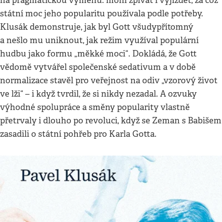
na pragmatickou výměnu: mohl zpívat i vyjíždět, za což
státní moc jeho popularitu používala podle potřeby.
Klusák demonstruje, jak byl Gott všudypřítomný
a nešlo mu uniknout, jak režim využíval populární
hudbu jako formu „měkké moci“. Dokládá, že Gott
vědomě vytvářel společenské sedativum a v době
normalizace stavěl pro veřejnost na odiv „vzorový život
ve lži“ – i když tvrdil, že si nikdy nezadal. A ozvuky
výhodné spolupráce a směny popularity vlastně
přetrvaly i dlouho po revoluci, když se Zeman s Babišem
zasadili o státní pohřeb pro Karla Gotta.