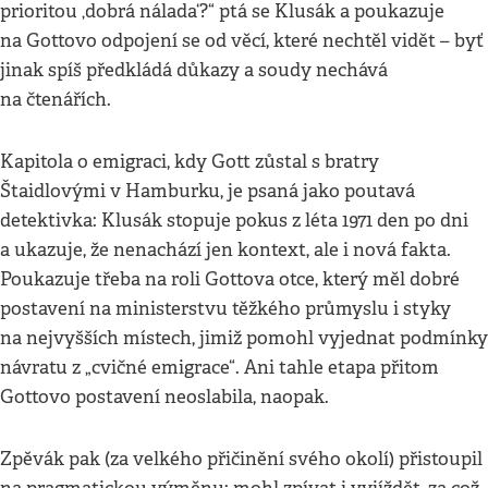
prioritou ‚dobrá nálada‘?“ ptá se Klusák a poukazuje
na Gottovo odpojení se od věcí, které nechtěl vidět – byť
jinak spíš předkládá důkazy a soudy nechává
na čtenářích.
Kapitola o emigraci, kdy Gott zůstal s bratry
Štaidlovými v Hamburku, je psaná jako poutavá
detektivka: Klusák stopuje pokus z léta 1971 den po dni
a ukazuje, že nenachází jen kontext, ale i nová fakta.
Poukazuje třeba na roli Gottova otce, který měl dobré
postavení na ministerstvu těžkého průmyslu i styky
na nejvyšších místech, jimiž pomohl vyjednat podmínky
návratu z „cvičné emigrace“. Ani tahle etapa přitom
Gottovo postavení neoslabila, naopak.
Zpěvák pak (za velkého přičinění svého okolí) přistoupil