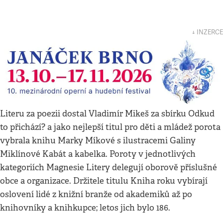
↓ INZERCE
Literu za poezii dostal Vladimír Mikeš za sbírku Odkud
to přichází? a jako nejlepší titul pro děti a mládež porota
vybrala knihu Marky Míkové s ilustracemi Galiny
Miklínové Kabát a kabelka. Poroty v jednotlivých
kategoriích Magnesie Litery delegují oborově příslušné
obce a organizace. Držitele titulu Kniha roku vybírají
oslovení lidé z knižní branže od akademiků až po
knihovníky a knihkupce; letos jich bylo 186.