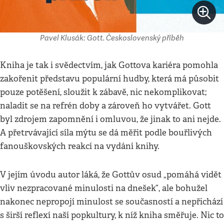
Pavel Klusák: Gott. Československý příběh
Kniha je tak i svědectvím, jak Gottova kariéra pomohla
zakořenit představu populární hudby, která má působit
pouze potěšení, sloužit k zábavě, nic nekomplikovat;
naladit se na refrén doby a zároveň ho vytvářet. Gott
byl zdrojem zapomnění i omluvou, že jinak to ani nejde.
A přetrvávající síla mýtu se dá měřit podle bouřlivých
fanouškovských reakcí na vydání knihy.
V jejím úvodu autor láká, že Gottův osud „pomáhá vidět
vliv nezpracované minulosti na dnešek“, ale bohužel
nakonec nepropojí minulost se současností a nepřichází
s širší reflexí naší popkultury, k níž kniha směřuje. Nic to