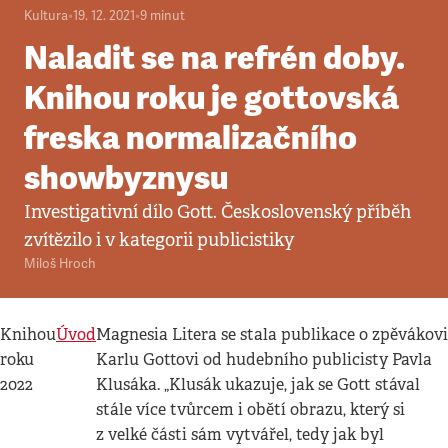
Kultura
•
19. 12. 2021
•
9
minut
Naladit se na refrén doby.
Knihou roku je gottovská
freska normalizačního
showbyznysu
Investigativní dílo Gott. Československý příběh
zvítězilo i v kategorii publicistiky
Miloš Hroch
Knihou
Úvod
Magnesia Litera se stala publikace o zpěvákovi
roku
Karlu Gottovi od hudebního publicisty Pavla
2022
Klusáka. „Klusák ukazuje, jak se Gott stával
stále více tvůrcem i obětí obrazu, který si
z velké části sám vytvářel, tedy jak byl