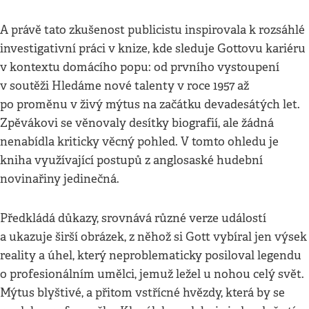
A právě tato zkušenost publicistu inspirovala k rozsáhlé
investigativní práci v knize, kde sleduje Gottovu kariéru
v kontextu domácího popu: od prvního vystoupení
v soutěži Hledáme nové talenty v roce 1957 až
po proměnu v živý mýtus na začátku devadesátých let.
Zpěvákovi se věnovaly desítky biografií, ale žádná
nenabídla kriticky věcný pohled. V tomto ohledu je
kniha využívající postupů z anglosaské hudební
novinařiny jedinečná.
Předkládá důkazy, srovnává různé verze událostí
a ukazuje širší obrázek, z něhož si Gott vybíral jen výsek
reality a úhel, který neproblematicky posiloval legendu
o profesionálním umělci, jemuž ležel u nohou celý svět.
Mýtus blyštivé, a přitom vstřícné hvězdy, která by se