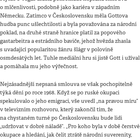
o mlčenlivosti, podobně jako kariéra v západním
Německu. Zatímco v Československu měla Gottova
hudba punc ušlechtilosti a byla považována za národní
poklad, na druhé straně hranice platil za popového
gastarbeitra a estrádního baviče, jehož hvězda zhasla
s uvadající popularitou žánru šlágr v polovině
osmdesátých let. Tuhle mediální hru si jistě Gott i užíval
a pomáhala mu jeho výřečnost.
Nejzásadnější nepsaná smlouva se však pochopitelně
týká dění po roce 1968. Když se po ruské okupaci
spekulovalo o jeho emigraci, vše uvedl „na pravou míru“
v televizním rozhovoru, který zakončil tím, že
na chystaném turné po Československu bude lidi
„udržovat v dobré náladě“. „Pro koho byla v době čerstvé
okupace a hledání, jak čelit ztrátě národní suverenity,