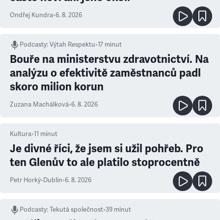
Ondřej Kundra
•
6. 8. 2026
Podcasty
:
Výtah Respektu
•
17 minut
Bouře na ministerstvu zdravotnictví. Na
analýzu o efektivitě zaměstnanců padl
skoro milion korun
Zuzana Machálková
•
6. 8. 2026
Kultura
•
11
minut
Je divné říci, že jsem si užil pohřeb. Pro
ten Glenův to ale platilo stoprocentně
Petr Horký
•
Dublin
•
6. 8. 2026
Podcasty
:
Tekutá společnost
•
39 minut