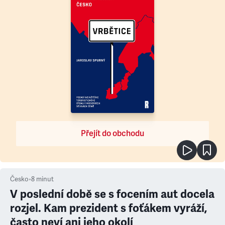
Přejít do obchodu
Česko
•
8
minut
V poslední době se s focením aut docela
rozjel. Kam prezident s foťákem vyráží,
často neví ani jeho okolí