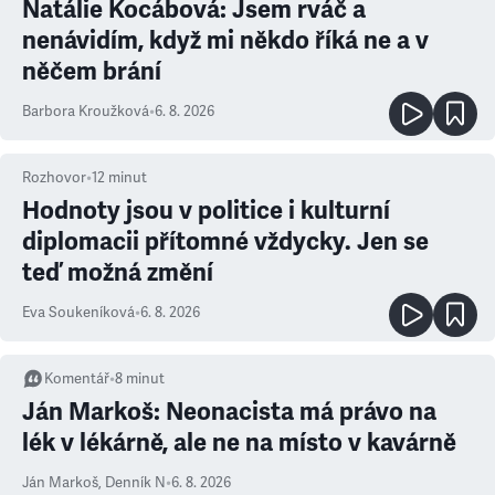
Natálie Kocábová: Jsem rváč a
nenávidím, když mi někdo říká ne a v
něčem brání
Barbora Kroužková
•
6. 8. 2026
Rozhovor
•
12
minut
Hodnoty jsou v politice i kulturní
diplomacii přítomné vždycky. Jen se
teď možná změní
Eva Soukeníková
•
6. 8. 2026
Komentář
•
8
minut
Ján Markoš: Neonacista má právo na
lék v lékárně, ale ne na místo v kavárně
Ján Markoš
,
Denník N
•
6. 8. 2026