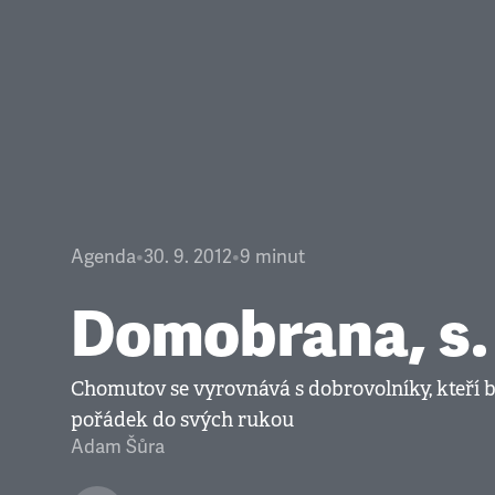
Agenda
•
30. 9. 2012
•
9
minut
Domobrana, s. r
Chomutov se vyrovnává s dobrovolníky, kteří 
pořádek do svých rukou
Adam Šůra