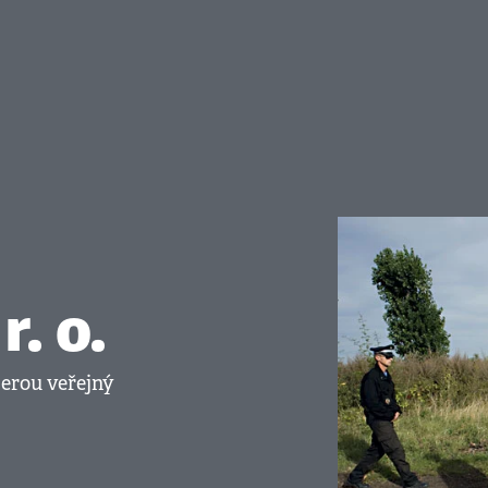
. o.
berou veřejný