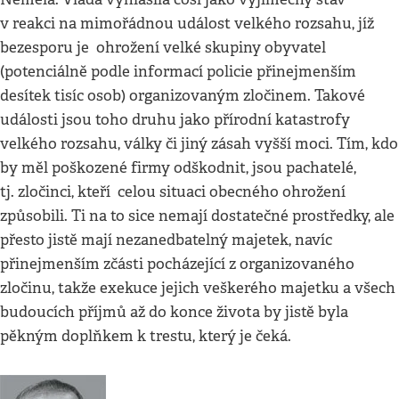
v reakci na mimořádnou událost velkého rozsahu, jíž
bezesporu je ohrožení velké skupiny obyvatel
(potenciálně podle informací policie přinejmenším
desítek tisíc osob) organizovaným zločinem. Takové
události jsou toho druhu jako přírodní katastrofy
velkého rozsahu, války či jiný zásah vyšší moci. Tím, kdo
by měl poškozené firmy odškodnit, jsou pachatelé,
tj. zločinci, kteří celou situaci obecného ohrožení
způsobili. Ti na to sice nemají dostatečné prostředky, ale
přesto jistě mají nezanedbatelný majetek, navíc
přinejmenším zčásti pocházející z organizovaného
zločinu, takže exekuce jejich veškerého majetku a všech
budoucích příjmů až do konce života by jistě byla
pěkným doplňkem k trestu, který je čeká.