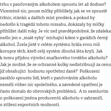
trhu s pančovaným alkoholem spoustu let až dodnes?
Víceméně nic, pouze mlčky přihlížely, jak se ve spoustě
tržnic, stánků a dalších míst prodává, a pokud by
nedošlo k tragédii tohoto rozsahu, dokázaly by mlčky
přihlížet další roky. Je víc než pravděpodobné, že zdaleka
nešlo jen o „malé ryby“ míchající kdesi v garážích černý
alkohol. Zcela jistě v celém systému hrála svou roli
korupce těch, kteří celý systém dlouhá léta kryli. Jak
k tomu přijdou výrobci značkového tvrdého alkoholu?
Jak je možné, že se ochranné kolky nedistribuují za cenu
již obsahující hodnotu spotřební daně? Poškození
zasáhlo spoustu lidí, kteří s pančováním alkoholu
neměli vůbec nic společného, a zavedené opatření je
často dostalo do obrovských problémů. A to nemluvím
o poškození jména producentů alkoholu v zahraničí,
o ztížení exportních možností.