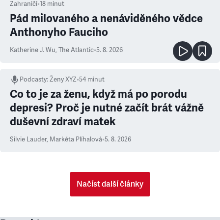
Zahraničí
•
18
minut
Pád milovaného a nenáviděného vědce
Anthonyho Fauciho
Katherine J. Wu
,
The Atlantic
•
5. 8. 2026
Podcasty
:
Ženy XYZ
•
54 minut
Co to je za ženu, když má po porodu
depresi? Proč je nutné začít brát vážně
duševní zdraví matek
Silvie Lauder
,
Markéta Plíhalová
•
5. 8. 2026
Načíst další články