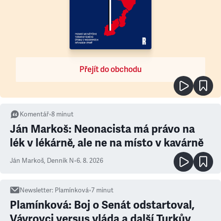
Přejít do obchodu
Komentář
•
8
minut
Ján Markoš: Neonacista má právo na
lék v lékárně, ale ne na místo v kavárně
Ján Markoš
,
Denník N
•
6. 8. 2026
Newsletter
:
Plamínková
•
7
minut
Plamínková: Boj o Senát odstartoval,
Vávrovci versus vláda a další Turkův