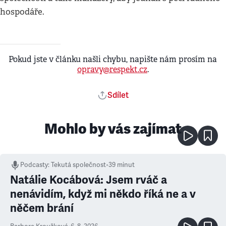
hospodáře.
Pokud jste v článku našli chybu, napište nám prosím na
opravy@respekt.cz
.
Sdílet
Mohlo by vás zajímat
Podcasty
:
Tekutá společnost
•
39 minut
Natálie Kocábová: Jsem rváč a
nenávidím, když mi někdo říká ne a v
něčem brání