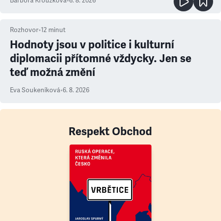
Barbora Kroužková
•
6. 8. 2026
Rozhovor
•
12
minut
Hodnoty jsou v politice i kulturní
diplomacii přítomné vždycky. Jen se
teď možná změní
Eva Soukeníková
•
6. 8. 2026
Respekt Obchod