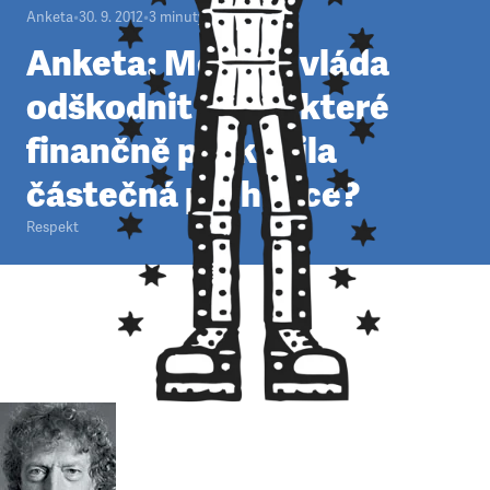
Anketa
•
30. 9. 2012
•
3
minuty
Anketa: Měla by vláda
odškodnit firmy, které
finančně poškodila
částečná prohibice?
Respekt