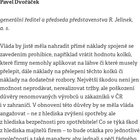
Pavel Dvořáček
generální ředitel a předseda představenstva R. Jelínek,
a. s.
Vláda by jistě měla nahradit přímé náklady spojené se
zavedením prohibice, například vrátit hodnotu kolků,
které firmy nemohly aplikovat na láhve či které musely
přelepit, dále náklady na přelepení těchto kolků či
náklady na dodatečné rozbory. Největší škodou není jen
možnost neprodávat, nerealizovat tržby, ale poškození
důvěry renomovaných výrobců u zákazníků v ČR
i v zahraničí. V obnovení této důvěry by se měla vláda
angažovat – ne z hlediska zvýšení spotřeby, ale
z hlediska bezpečnosti pro spotřebitele! Co se týká škod
z hlediska majitelů firem – to bude otázka pro jednotlivé
společnosti a také manažery, aby jednali s péčí řádného