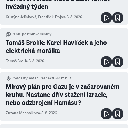
hvězdný týden
Kristýna Jelínková
,
František Trojan
•
6. 8. 2026
Ranní postřeh
•
2
minuty
Tomáš Brolík: Karel Havlíček a jeho
elektrická morálka
Tomáš Brolík
•
6. 8. 2026
Podcasty
:
Výtah Respektu
•
18 minut
Mírový plán pro Gazu je v začarovaném
kruhu. Nastane dřív stažení Izraele,
nebo odzbrojení Hamásu?
Zuzana Machálková
•
5. 8. 2026