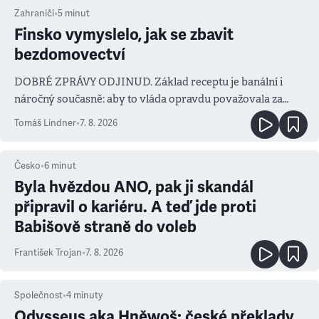
Zahraničí
•
5
minut
Finsko vymyslelo, jak se zbavit
bezdomovectví
DOBRÉ ZPRÁVY ODJINUD. Základ receptu je banální i
náročný současně: aby to vláda opravdu považovala za
prioritu
Tomáš Lindner
•
7. 8. 2026
Česko
•
6
minut
Byla hvězdou ANO, pak ji skandál
připravil o kariéru. A teď jde proti
Babišově straně do voleb
František Trojan
•
7. 8. 2026
Společnost
•
4
minuty
Odysseus aka Hněwoš: české překlady