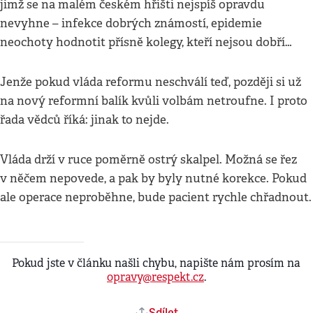
jimž se na malém českém hřišti nejspíš opravdu
nevyhne – infekce dobrých známostí, epidemie
neochoty hodnotit přísně kolegy, kteří nejsou dobří…
Jenže pokud vláda reformu neschválí teď, později si už
na nový reformní balík kvůli volbám netroufne. I proto
řada vědců říká: jinak to nejde.
Vláda drží v ruce poměrně ostrý skalpel. Možná se řez
v něčem nepovede, a pak by byly nutné korekce. Pokud
ale operace neproběhne, bude pacient rychle chřadnout.
Pokud jste v článku našli chybu, napište nám prosím na
opravy@respekt.cz
.