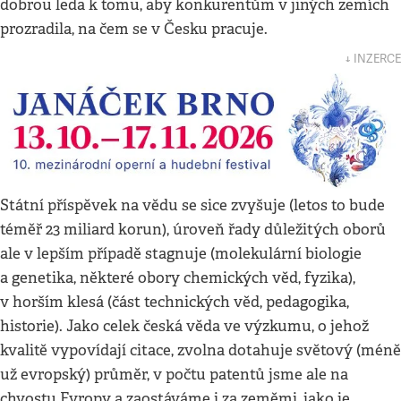
dobrou leda k tomu, aby konkurentům v jiných zemích
prozradila, na čem se v Česku pracuje.
↓ INZERCE
Státní příspěvek na vědu se sice zvyšuje (letos to bude
téměř 23 miliard korun), úroveň řady důležitých oborů
ale v lepším případě stagnuje (molekulární biologie
a genetika, některé obory chemických věd, fyzika),
v horším klesá (část technických věd, pedagogika,
historie). Jako celek česká věda ve výzkumu, o jehož
kvalitě vypovídají citace, zvolna dotahuje světový (méně
už evropský) průměr, v počtu patentů jsme ale na
chvostu Evropy a zaostáváme i za zeměmi, jako je