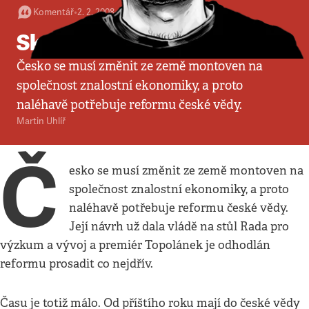
Komentář
•
2. 2. 2008
•
5
minut
Skalpelem na vědu
Česko se musí změnit ze země montoven na
společnost znalostní ekonomiky, a proto
naléhavě potřebuje reformu české vědy.
Martin Uhlíř
Č
esko se musí změnit ze země montoven na
společnost znalostní ekonomiky, a proto
naléhavě potřebuje reformu české vědy.
Její návrh už dala vládě na stůl Rada pro
výzkum a vývoj a premiér Topolánek je odhodlán
reformu prosadit co nejdřív.
Času je totiž málo. Od příštího roku mají do české vědy