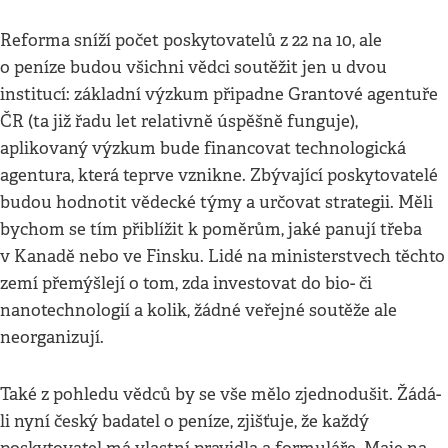
Reforma sníží počet poskytovatelů z 22 na 10, ale
o peníze budou všichni vědci soutěžit jen u dvou
institucí: základní výzkum připadne Grantové agentuře
ČR (ta již řadu let relativně úspěšně funguje),
aplikovaný výzkum bude financovat technologická
agentura, která teprve vznikne. Zbývající poskytovatelé
budou hodnotit vědecké týmy a určovat strategii. Měli
bychom se tím přiblížit k poměrům, jaké panují třeba
v Kanadě nebo ve Finsku. Lidé na ministerstvech těchto
zemí přemýšlejí o tom, zda investovat do bio- či
nanotechnologií a kolik, žádné veřejné soutěže ale
neorganizují.
Také z pohledu vědců by se vše mělo zjednodušit. Žádá-
li nyní český badatel o peníze, zjišťuje, že každý