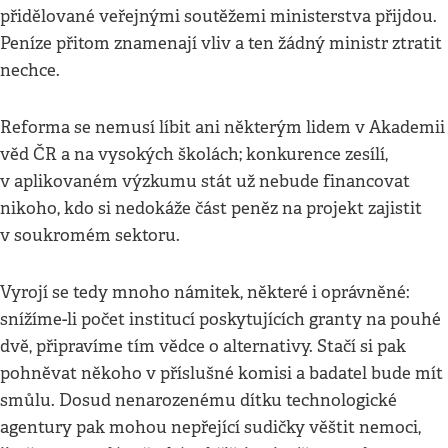
přidělované veřejnými soutěžemi ministerstva přijdou.
Peníze přitom znamenají vliv a ten žádný ministr ztratit
nechce.
Reforma se nemusí líbit ani některým lidem v Akademii
věd ČR a na vysokých školách; konkurence zesílí,
v aplikovaném výzkumu stát už nebude financovat
nikoho, kdo si nedokáže část peněz na projekt zajistit
v soukromém sektoru.
Vyrojí se tedy mnoho námitek, některé i oprávněné:
snížíme-li počet institucí poskytujících granty na pouhé
dvě, připravíme tím vědce o alternativy. Stačí si pak
pohněvat někoho v příslušné komisi a badatel bude mít
smůlu. Dosud nenarozenému dítku technologické
agentury pak mohou nepřející sudičky věštit nemoci,