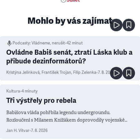
Sdílet
Mohlo by vás zajímat
Podcasty
:
Vládneme, nerušit
•
42 minut
Ovládne Babiš senát, ztratí Láska klub a
přibude dezinformátorů?
Kristýna Jelínková
,
František Trojan
,
Filip Zelenka
•
7. 8. 2026
Kultura
•
4
minuty
Tři výstřely pro rebela
Babišova vláda pohřbila legendu undergroundu.
Rozloučení s Milanem Knížákem doprovodily vojenské
salvy i kritika pokrokářů
Jan H. Vitvar
•
7. 8. 2026