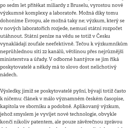
po sedm let přitékat miliardy z Bruselu, vyrostou nové
výzkumné komplexy a laboratoře. Možná díky tomu
dohoníme Evropu, ale možná taky ne; výzkum, který se
v nových laboratořích rozjede, nemusí státní rozpočet
utáhnout. Státní peníze na vědu se totiž v Česku
vynakládají zoufale neefektivně. Tečou k výzkumníkům
neprůhlednou sítí 22 kanálů, většinou přes nejrůznější
ministerstva a úřady. V odborné hantýrce se jim říká
poskytovatelé a někdy má to slovo dost nelichotivý
nádech.
Výsledky, jimiž se poskytovatelé pyšní, bývají totiž často
k ničemu: článek v málo významném českém časopise,
kapitola ve sborníku a podobně. Aplikovaný výzkum,
jehož smyslem je vyvíjet nové technologie, obvykle
končí nikoliv patentem, ale pouze závěrečnou zprávou