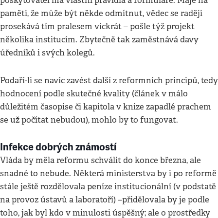
poskytovatel má vlastní pravidla a formuláře. Maje na
paměti, že může být někde odmítnut, vědec se raději
prosekává tím pralesem víckrát – pošle týž projekt
několika institucím. Zbytečně tak zaměstnává davy
úředníků i svých kolegů.
Podaří-li se navíc zavést další z reformních principů, tedy
hodnocení podle skutečné kvality (článek v málo
důležitém časopise či kapitola v knize zapadlé prachem
se už počítat nebudou), mohlo by to fungovat.
Infekce dobrých známostí
Vláda by měla reformu schválit do konce března, ale
snadné to nebude. Některá ministerstva by i po reformě
stále ještě rozdělovala peníze institucionální (v podstatě
na provoz ústavů a laboratoří) –přidělovala by je podle
toho, jak byl kdo v minulosti úspěšný; ale o prostředky