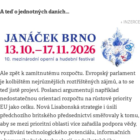
A teď o jednotných daních…
↓ INZERCE
Ale zpět k zamítnutému rozpočtu. Evropský parlament
je kolbištěm nejrůznějších roztříštěných zájmů, a to se
teď jistě projeví. Poslanci argumentují například
nedostatečnou orientací rozpočtu na růstové priority
EU jako celku. Nová Lisabonská strategie i úsilí
předchozího britského předsednictví směřovaly k tomu,
aby se mezi prioritní oblasti více zařadila podpora vědy,
využívání technologického potenciálu, informačních