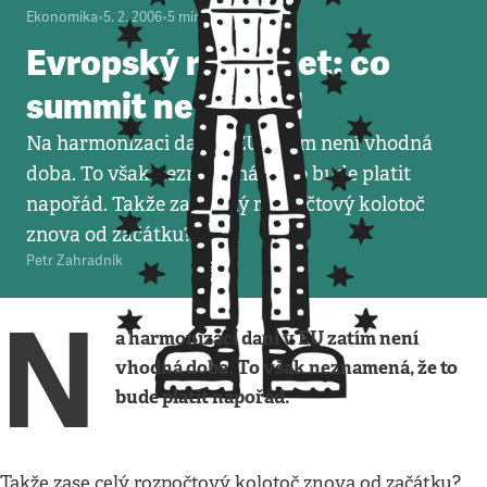
Ekonomika
•
5. 2. 2006
•
5
minut
Evropský rozpočet: co
summit nevyřešil
Na harmonizaci daní v EU zatím není vhodná
doba. To však neznamená, že to bude platit
napořád. Takže zase celý rozpočtový kolotoč
znova od začátku?
Petr Zahradník
N
a harmonizaci daní v EU zatím není
vhodná doba. To však neznamená, že to
bude platit napořád.
Takže zase celý rozpočtový kolotoč znova od začátku?