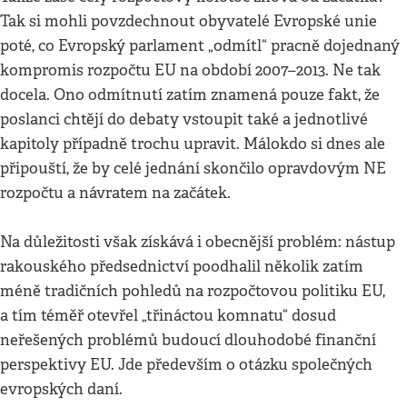
Tak si mohli povzdechnout obyvatelé Evropské unie
poté, co Evropský parlament „odmítl“ pracně dojednaný
kompromis rozpočtu EU na období 2007–2013. Ne tak
docela. Ono odmítnutí zatím znamená pouze fakt, že
poslanci chtějí do debaty vstoupit také a jednotlivé
kapitoly případně trochu upravit. Málokdo si dnes ale
připouští, že by celé jednání skončilo opravdovým NE
rozpočtu a návratem na začátek.
Na důležitosti však získává i obecnější problém: nástup
rakouského předsednictví poodhalil několik zatím
méně tradičních pohledů na rozpočtovou politiku EU,
a tím téměř otevřel „třináctou komnatu“ dosud
neřešených problémů budoucí dlouhodobé finanční
perspektivy EU. Jde především o otázku společných
evropských daní.