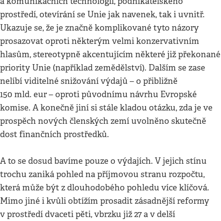
a komunikačních technologií, podnikatelského
prostředí, otevírání se Unie jak navenek, tak i uvnitř.
Ukazuje se, že je značně komplikované tyto názory
prosazovat oproti některým velmi konzervativním
hlasům, stereotypně akcentujícím některé již překonané
priority Unie (například zemědělství). Dalším se zase
nelíbí viditelné snižování výdajů – o přibližně
150 mld. eur – oproti původnímu návrhu Evropské
komise. A konečně jiní si stále kladou otázku, zda je ve
prospěch nových členských zemí uvolněno skutečně
dost finančních prostředků.
A to se dosud bavíme pouze o výdajích. V jejich stínu
trochu zaniká pohled na příjmovou stranu rozpočtu,
která může být z dlouhodobého pohledu více klíčová.
Mimo jiné i kvůli obtížím prosadit zásadnější reformy
v prostředí dvaceti pěti, vbrzku již 27 a v delší