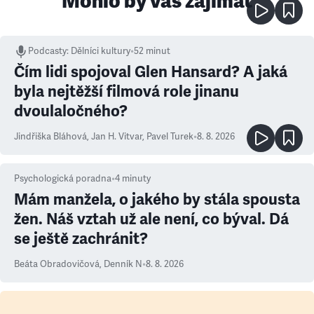
Mohlo by vás zajímat
Podcasty
:
Dělníci kultury
•
52 minut
Čím lidi spojoval Glen Hansard? A jaká
byla nejtěžší filmová role jinanu
dvoulaločného?
Jindřiška Bláhová
,
Jan H. Vitvar
,
Pavel Turek
•
8. 8. 2026
Psychologická poradna
•
4
minuty
Mám manžela, o jakého by stála spousta
žen. Náš vztah už ale není, co býval. Dá
se ještě zachránit?
Beáta Obradovičová
,
Denník N
•
8. 8. 2026