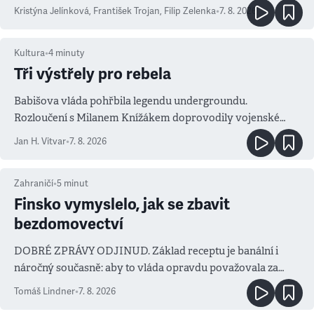
Kristýna Jelínková
,
František Trojan
,
Filip Zelenka
•
7. 8. 2026
Kultura
•
4
minuty
Tři výstřely pro rebela
Babišova vláda pohřbila legendu undergroundu.
Rozloučení s Milanem Knížákem doprovodily vojenské
salvy i kritika pokrokářů
Jan H. Vitvar
•
7. 8. 2026
Zahraničí
•
5
minut
Finsko vymyslelo, jak se zbavit
bezdomovectví
DOBRÉ ZPRÁVY ODJINUD. Základ receptu je banální i
náročný současně: aby to vláda opravdu považovala za
prioritu
Tomáš Lindner
•
7. 8. 2026