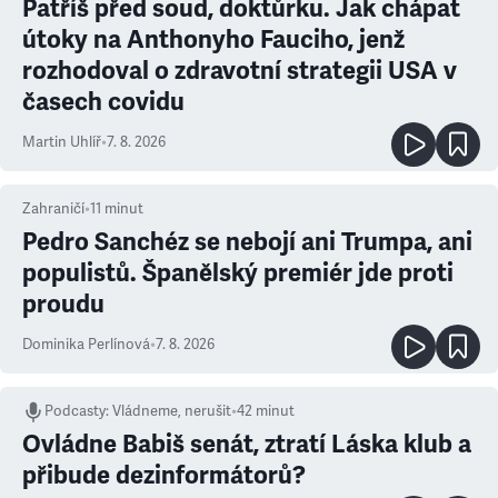
Patříš před soud, doktůrku. Jak chápat
útoky na Anthonyho Fauciho, jenž
rozhodoval o zdravotní strategii USA v
časech covidu
Martin Uhlíř
•
7. 8. 2026
Zahraničí
•
11
minut
Pedro Sanchéz se nebojí ani Trumpa, ani
populistů. Španělský premiér jde proti
proudu
Dominika Perlínová
•
7. 8. 2026
Podcasty
:
Vládneme, nerušit
•
42 minut
Ovládne Babiš senát, ztratí Láska klub a
přibude dezinformátorů?