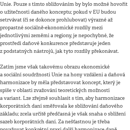
Unie. Pouze s tímto sbližováním by bylo možné hovořit
o užitečnosti daného konceptu; pokud v EU budou
setrvávat (či se dokonce prohlubovat) výrazné až
propastné sociálně-ekonomické rozdíly mezi
jednotlivými zeměmi a regiony, je nepochybné, že
prostředí daňové konkurence představuje jeden
z podstatných nástrojů, jak tyto rozdíly překonávat.
Zatím jsme však takovému obrazu ekonomické
a sociální soudržnosti Unie na hony vzdáleni a daňová
harmonizace by měla představovat koncept, který je
spíše v oblasti zvažování teoretických možností
a variant. Lze zřejmě souhlasit s tím, aby harmonizace
korporátních daní směřovala ke sbližování daňového
základu; zcela určitě předčasná je však snaha o sblížení
sazeb korporátních daní. Za nešťastnou je třeba
považovat konkrétní praxi další harmonizace daně