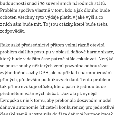
budoucnosti snad i 30 suverénních národních států.
Problém spočívá vlastně v tom, kdo a jak dlouho bude
ochoten všechny tyto výdaje platit, v jaké výši a co
z nich sám bude mít. To jsou otázky, které bude třeba
zodpovědět.
Rakouské předsednictví přitom velmi rázně otevírá
problém dalšího postupu v oblasti daňové harmonizace,
který bude v dalším čase patrně stále eskalovat. Netýká
se pouze snahy některých zemí pozvolna odbourávat
zvýhodněné sazby DPH, ale například i harmonizování
přímých, především podnikových daní. Tento problém
tak přímo evokuje otázku, která patrně jednou bude
předmětem vášnivých debat: Dozrála již nynější
Evropská unie k tomu, aby překonala dosavadní model
daňové autonomie (chcete-li konkurence) pro jednotlivé
členské země, a vstoupila do fáze daňové harmonizace?