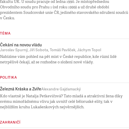
fakultu UK. U soudu pracuje od ledna 1990. Je místopředsedou
Obvodního soudu pro Prahu 1 (od roku 1999) a už druhé období
prezidentem Soudcovské unie ČR, jediného stavovského sdružení soudců
v Česku.
TÉMA
Čekání na novou vládu
Jaroslav Spurný, Jiří Sobota, Tomáš Pavlíček, Jáchym Topol
Nabízíme vám pohled na pět míst v České republice, kde různí lidé
netrpělivě čekají, až se rozhodne o složení nové vlády.
POLITIKA
Železná Kráska a Zvíře
Alexandre Gajdamacký
Kdo vlastně je Natalja Petkevičová? Tato mladá a atraktivní žena díky
svému mimořádnému vlivu jak uvnitř celé běloruské elity, tak v
nejbližším kruhu Lukašenkových nejvěrnějších.
ZAHRANIČÍ