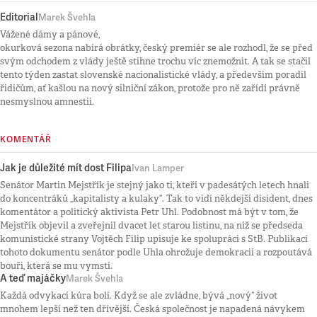
Editorial
Marek Švehla
Vážené dámy a pánové,
okurková sezona nabírá obrátky, český premiér se ale rozhodl, že se před
svým odchodem z vlády ještě stihne trochu víc znemožnit. A tak se stačil
tento týden zastat slovenské nacionalistické vlády, a především poradil
řidičům, ať kašlou na nový silniční zákon, protože pro ně zařídí právně
nesmyslnou amnestii.
KOMENTÁŘ
Jak je důležité mít dost Filipa
Ivan Lamper
Senátor Martin Mejstřík je stejný jako ti, kteří v padesátých letech hnali
do koncentráků „kapitalisty a kulaky“. Tak to vidí někdejší disident, dnes
komentátor a politický aktivista Petr Uhl. Podobnost má být v tom, že
Mejstřík objevil a zveřejnil dvacet let starou listinu, na níž se předseda
komunistické strany Vojtěch Filip upisuje ke spolupráci s StB. Publikací
tohoto dokumentu senátor podle Uhla ohrožuje demokracii a rozpoutává
bouři, která se mu vymstí.
A teď majáčky
Marek Švehla
Každá odvykací kúra bolí. Když se ale zvládne, bývá „nový“ život
mnohem lepší než ten dřívější. Česká společnost je napadená návykem