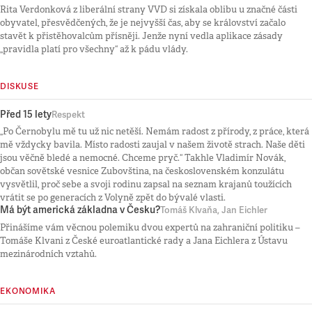
Rita Verdonková z liberální strany VVD si získala oblibu u značné části
obyvatel, přesvědčených, že je nejvyšší čas, aby se království začalo
stavět k přistěhovalcům přísněji. Jenže nyní vedla aplikace zásady
„pravidla platí pro všechny“ až k pádu vlády.
DISKUSE
Před 15 lety
Respekt
„Po Černobylu mě tu už nic netěší. Nemám radost z přírody, z práce, která
mě vždycky bavila. Místo radosti zaujal v našem životě strach. Naše děti
jsou věčně bledé a nemocné. Chceme pryč.“ Takhle Vladimír Novák,
občan sovětské vesnice Zubovština, na československém konzulátu
vysvětlil, proč sebe a svoji rodinu zapsal na seznam krajanů toužících
vrátit se po generacích z Volyně zpět do bývalé vlasti.
Má být americká základna v Česku?
Tomáš Klvaňa, Jan Eichler
Přinášíme vám věcnou polemiku dvou expertů na zahraniční politiku –
Tomáše Klvani z České euroatlantické rady a Jana Eichlera z Ústavu
mezinárodních vztahů.
EKONOMIKA