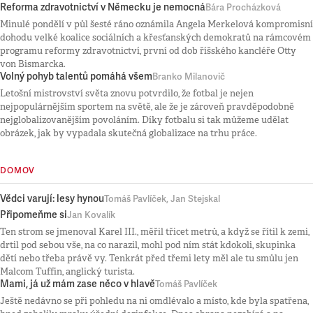
Reforma zdravotnictví v Německu je nemocná
Bára Procházková
Minulé pondělí v půl šesté ráno oznámila Angela Merkelová kompromisní
dohodu velké koalice sociálních a křesťanských demokratů na rámcovém
programu reformy zdravotnictví, první od dob říšského kancléře Otty
von Bismarcka.
Volný pohyb talentů pomáhá všem
Branko Milanovič
Letošní mistrovství světa znovu potvrdilo, že fotbal je nejen
nejpopulárnějším sportem na světě, ale že je zároveň pravděpodobně
nejglobalizovanějším povoláním. Díky fotbalu si tak můžeme udělat
obrázek, jak by vypadala skutečná globalizace na trhu práce.
DOMOV
Vědci varují: lesy hynou
Tomáš Pavlíček, Jan Stejskal
Připomeňme si
Jan Kovalík
Ten strom se jmenoval Karel III., měřil třicet metrů, a když se řítil k zemi,
drtil pod sebou vše, na co narazil, mohl pod ním stát kdokoli, skupinka
dětí nebo třeba právě vy. Tenkrát před třemi lety měl ale tu smůlu jen
Malcom Tuffin, anglický turista.
Mami, já už mám zase něco v hlavě
Tomáš Pavlíček
Ještě nedávno se při pohledu na ni omdlévalo a místo, kde byla spatřena,