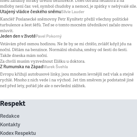
hned zahalily mraky úřední dezinfekce. Dnes obrana nezabírá a na
mdloby není čas: veš, symbol chudoby a nemocí, je zpátky v nebývalé síle.
Utajený vládce českého sněmu
Silvie Lauder
Kancléř Poslanecké sněmovny Petr Kynštetr přežil všechny politické
turbulence a šest šéfů. Teď se o tomto mocném úředníkovi začalo znovu
mluvit.
Jeden den v životě
Pavel Pokorný
Vstávám před osmou hodinou. Ne že by se mi chtělo, zvlášť když jdu na
noční. Dělám na benzince. Normální obsluha, směny od šesti do šesti.
Takže dneska mám noční.
Za chvíli musím vyzvednout Elišku u doktora.
Z Rumunska na Západ
Marek Švehla
Evropu křižují autobusové linky, jsou mnohem levnější než vlak a stejně
rychlé. Mnoho z nich vede i na východ. Jet tím směrem je podstatně jiné
než před lety, pořád jde ale o nevšední zážitek.
Respekt
Redakce
Kontakty
Kodex Respektu