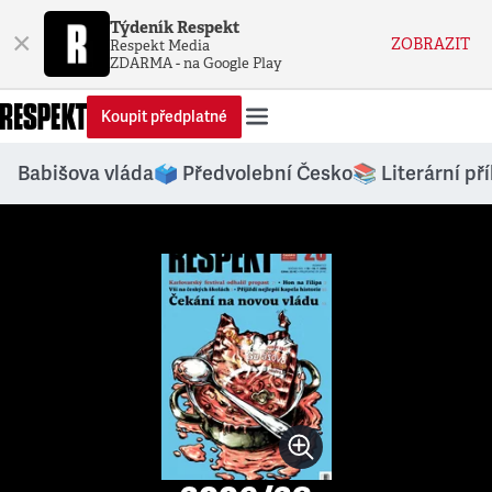
Týdeník Respekt
×
ZOBRAZIT
Respekt Media
ZDARMA - na Google Play
Koupit předplatné
Babišova vláda
🗳️ Předvolební Česko
📚 Literární př