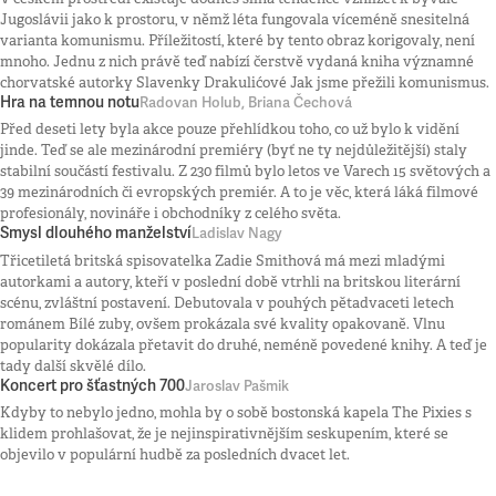
Jugoslávii jako k prostoru, v němž léta fungovala víceméně snesitelná
varianta komunismu. Příležitostí, které by tento obraz korigovaly, není
mnoho. Jednu z nich právě teď nabízí čerstvě vydaná kniha významné
chorvatské autorky Slavenky Drakulićové Jak jsme přežili komunismus.
Hra na temnou notu
Radovan Holub, Briana Čechová
Před deseti lety byla akce pouze přehlídkou toho, co už bylo k vidění
jinde. Teď se ale mezinárodní premiéry (byť ne ty nejdůležitější) staly
stabilní součástí festivalu. Z 230 filmů bylo letos ve Varech 15 světových a
39 mezinárodních či evropských premiér. A to je věc, která láká filmové
profesionály, novináře i obchodníky z celého světa.
Smysl dlouhého manželství
Ladislav Nagy
Třicetiletá britská spisovatelka Zadie Smithová má mezi mladými
autorkami a autory, kteří v poslední době vtrhli na britskou literární
scénu, zvláštní postavení. Debutovala v pouhých pětadvaceti letech
románem Bílé zuby, ovšem prokázala své kvality opakovaně. Vlnu
popularity dokázala přetavit do druhé, neméně povedené knihy. A teď je
tady další skvělé dílo.
Koncert pro šťastných 700
Jaroslav Pašmik
Kdyby to nebylo jedno, mohla by o sobě bostonská kapela The Pixies s
klidem prohlašovat, že je nejinspirativnějším seskupením, které se
objevilo v populární hudbě za posledních dvacet let.