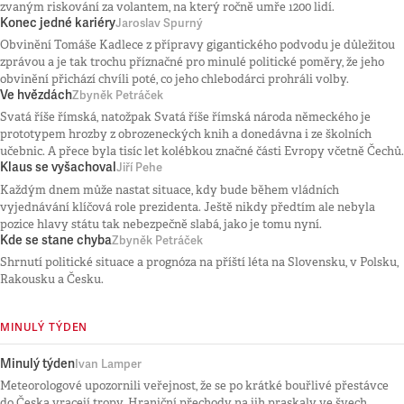
zvaným riskování za volantem, na který ročně umře 1200 lidí.
Konec jedné kariéry
Jaroslav Spurný
Obvinění Tomáše Kadlece z přípravy gigantického podvodu je důležitou
zprávou a je tak trochu příznačné pro minulé politické poměry, že jeho
obvinění přichází chvíli poté, co jeho chlebodárci prohráli volby.
Ve hvězdách
Zbyněk Petráček
Svatá říše římská, natožpak Svatá říše římská národa německého je
prototypem hrozby z obrozeneckých knih a donedávna i ze školních
učebnic. A přece byla tisíc let kolébkou značné části Evropy včetně Čechů.
Klaus se vyšachoval
Jiří Pehe
Každým dnem může nastat situace, kdy bude během vládních
vyjednávání klíčová role prezidenta. Ještě nikdy předtím ale nebyla
pozice hlavy státu tak nebezpečně slabá, jako je tomu nyní.
Kde se stane chyba
Zbyněk Petráček
Shrnutí politické situace a prognóza na příští léta na Slovensku, v Polsku,
Rakousku a Česku.
MINULÝ TÝDEN
Minulý týden
Ivan Lamper
Meteorologové upozornili veřejnost, že se po krátké bouřlivé přestávce
do Česka vracejí tropy. Hraniční přechody na jih praskaly ve švech.