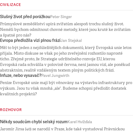
CIVILIZACE
Slušný život před porážkou
Peter Singer
Průmyslové zemědělství upírá zvířatům alespoň trochu slušný život.
Neměli bychom odmítnout chovné metody, které jsou kruté ke zvířatům
a špatné pro nás?
Evropa předložila vizi plnou frází
Jan Stejskal
Měl to být jeden z nejdůležitějších dokumentů, který Evropská unie letos
přijala. Místo diskuse se však po jeho zveřejnění rozhostilo naprosté
ticho. Zřejmě proto, že Strategie udržitelného rozvoje EU, kterou
Evropská rada schválila v polovině června, není jasnou vizí, ale poněkud
abstraktním, realitě vzdáleným textem plným politických frází.
Infuze, nebo vysavač?
Pavel Jungwirth
Peníze Evropské unie mají být věnovány na výstavbu infrastruktury pro
výzkum. Jsou tu však mnohá „ale“. Budeme schopni předložit dostatek
kvalitních projektů?
ROZHOVOR
Někdy soudcům chybí selský rozum
Karel Hvížďala
Jaromír Jirsa (40) se narodil v Praze, kde také vystudoval Právnickou