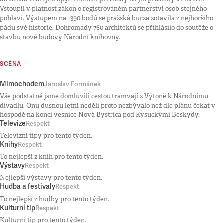
Vstoupil v platnost zákon o registrovaném partnerství osob stejného
pohlaví. Výstupem na 1390 bodů se pražská burza zotavila z nejhoršího
pádu své historie. Dohromady 760 architektů se přihlásilo do soutěže o
stavbu nové budovy Národní knihovny.
SCÉNA
Mimochodem
Jaroslav Formánek
Vše podstatné jsme domluvili cestou tramvají z Výtoně k Národnímu
divadlu. Onu dusnou letní neděli proto nezbývalo než dle plánu čekat v
hospodě na konci vesnice Nová Bystrica pod Kysuckými Beskydy.
Televize
Respekt
Televizní tipy pro tento týden.
Knihy
Respekt
To nejlepší z knih pro tento týden.
Výstavy
Respekt
Nejlepší výstavy pro tento týden.
Hudba a festivaly
Respekt
To nejlepší z hudby pro tento týden.
Kulturní tip
Respekt
Kulturní tip pro tento týden.