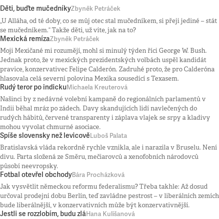
Děti, buďte mučedníky
Zbyněk Petráček
„U Alláha, od té doby, co se můj otec stal mučedníkem, si přeji jediné – stát
se mučedníkem.“ Takže děti, už víte, jak na to?
Mexická remíza
Zbyněk Petráček
Moji Mexičané mi rozumějí, mohl si minulý týden říci George W. Bush.
Jednak proto, že v mexických prezidentských volbách uspěl kandidát
pravice, konzervativec Felipe Calderón. Zadruhé proto, že pro Calderóna
hlasovala celá severní polovina Mexika sousedící s Texasem.
Rudý teror po indicku
Michaela Kreuterová
Našinci by z nedávné volební kampaně do regionálních parlamentů v
Indii běhal mráz po zádech. Davy skandujících lidí navlečených do
rudých hábitů, červené transparenty i záplava vlajek se srpy a kladivy
mohou vyvolat chmurné asociace.
Spíše slovensky než levicově
Luboš Palata
Bratislavská vláda rekordně rychle vznikla, ale i narazila v Bruselu. Není
divu. Parta složená ze Směru, mečiarovců a xenofobních národovců
působí neevropsky.
Fotbal otevřel obchody
Bára Procházková
Jak vysvětlit německou reformu federalismu? Třeba takhle: Až dosud
určoval prodejní dobu Berlín, teď zavládne pestrost – v liberálních zemích
bude liberálnější, v konzervativních může být konzervativnější.
Jestli se rozzlobím, budu zlá
Hana Kulišanová