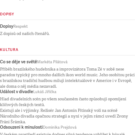
DOPISY
Dopisy
Respekt
Z dopisů od našich čtenářů.
KULTURA
Co se děje ve světě
Markéta Pilátová
Příběh brazilského hudebníka a improvizátora Toma Zé v sobě nese
paradox typický pro mnoho dalších ikon world music. Jeho osobitou práci
s brazilskou tradiční hudbou milují intelektuálové v Americe i v Evropě,
ale doma o něj média nezavadí.
Událost v divadle
Lukáš Jiřička
Hlad divadelních scén po všem současném často způsobují opomíjení
klíčových českých textů.
Existují ale i výjimky. Režisér Jan Antonín Pitínský volí na scéně
Národního divadla opačnou strategii a nyní v jejím rámci uvedl Zvony
Fráni Šrámka.
Odsouzeni k minulosti
Dominika Prejdová
V českém prostředí existuje dodnes silná tendence vzhlížet k bývalé