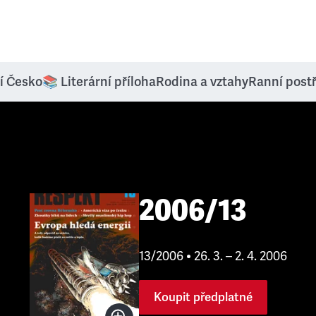
í Česko
📚 Literární příloha
Rodina a vztahy
Ranní post
2006/13
13/2006 • 26. 3. – 2. 4. 2006
Koupit předplatné