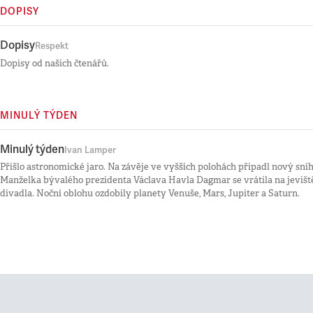
DOPISY
Dopisy
Respekt
Dopisy od našich čtenářů.
MINULÝ TÝDEN
Minulý týden
Ivan Lamper
Přišlo astronomické jaro. Na závěje ve vyšších polohách připadl nový sníh. 
Manželka bývalého prezidenta Václava Havla Dagmar se vrátila na jeviš
divadla. Noční oblohu ozdobily planety Venuše, Mars, Jupiter a Saturn.