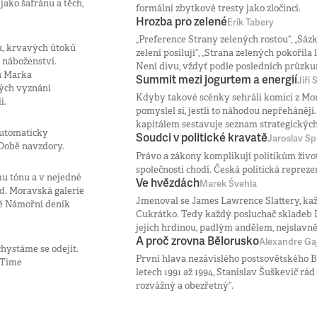
ako šafránu a těch,
formální zbytkové tresty jako zločinci.
Hrozba pro zelené
Erik Tabery
„Preference Strany zelených rostou“, „Sázk
k, krvavých útoků
zelení posilují“, „Strana zelených pokořila 
h náboženství.
Není divu, vždyť podle posledních průzku
ga Marka
Summit mezi jogurtem a energií
Jiří
ných vyznání
Kdyby takové scénky sehráli komici z Mon
í.
pomyslel si, jestli to náhodou nepřeháněj
kapitálem sestavuje seznam strategických 
 automaticky
Soudci v politické kravatě
Jaroslav S
 Době navzdory.
Právo a zákony komplikují politikům život
společnosti chodí. Česká politická repreze
mu tónu a v nejedné
Ve hvězdách
Marek Švehla
d. Moravská galerie
Jmenoval se James Lawrence Slattery, kaž
avě Námořní deník
Cukrátko. Tedy každý posluchač skladeb 
jejich hrdinou, padlým andělem, nejslavně
A proč zrovna Bělorusko
Alexandre G
hystáme se odejít.
První hlava nezávislého postsovětského B
 Time
letech 1991 až 1994, Stanislav Šuškevič rá
rozvážný a obezřetný“.