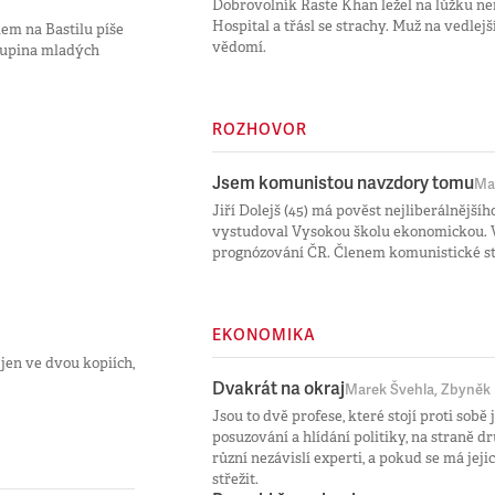
Dobrovolník Raste Khan ležel na lůžku n
Hospital a třásl se strachy. Muž na vedlejš
em na Bastilu píše
vědomí.
skupina mladých
ROZHOVOR
Jsem komunistou navzdory tomu
Ma
Jiří Dolejš (45) má pověst nejliberálnější
vystudoval Vysokou školu ekonomickou. V
prognózování ČR. Členem komunistické str
EKONOMIKA
jen ve dvou kopiích,
Dvakrát na okraj
Marek Švehla, Zbyněk
Jsou to dvě profese, které stojí proti sobě
posuzování a hlídání politiky, na straně dr
různí nezávislí experti, a pokud se má jeji
střežit.