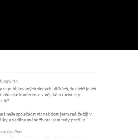
 Jungwirth
y nepublikovaných slepých uličkách, do nichž jejich
it vědecké konference v nějakém turisticky
ridě?
á naše společnost víc než dost, jsem rád, že žiji v
álky, a většinu svého života jsem tedy prožil v
Jaroslav Petr