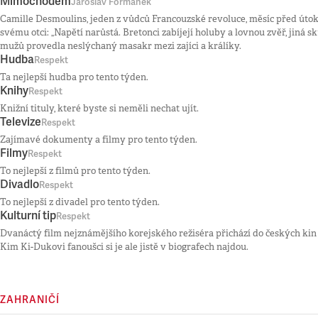
Mimochodem
Jaroslav Formánek
Camille Desmoulins, jeden z vůdců Francouzské revoluce, měsíc před útok
svému otci: „Napětí narůstá. Bretonci zabíjejí holuby a lovnou zvěř, jiná 
mužů provedla neslýchaný masakr mezi zajíci a králíky.
Hudba
Respekt
Ta nejlepší hudba pro tento týden.
Knihy
Respekt
Knižní tituly, které byste si neměli nechat ujít.
Televize
Respekt
Zajímavé dokumenty a filmy pro tento týden.
Filmy
Respekt
To nejlepší z filmů pro tento týden.
Divadlo
Respekt
To nejlepší z divadel pro tento týden.
Kulturní tip
Respekt
Dvanáctý film nejznámějšího korejského režiséra přichází do českých kin 
Kim Ki-Dukovi fanoušci si je ale jistě v biografech najdou.
ZAHRANIČÍ