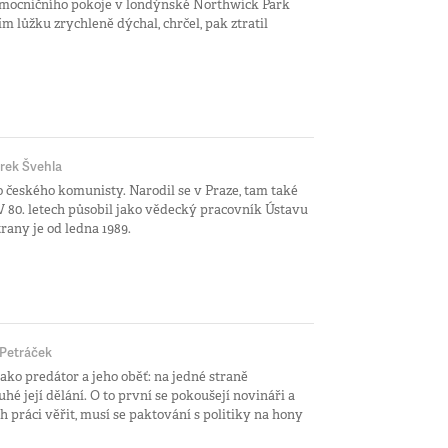
emocničního pokoje v londýnské Northwick Park
ím lůžku zrychleně dýchal, chrčel, pak ztratil
rek Švehla
ho českého komunisty. Narodil se v Praze, tam také
 80. letech působil jako vědecký pracovník Ústavu
any je od ledna 1989.
 Petráček
 jako predátor a jeho oběť: na jedné straně
uhé její dělání. O to první se pokoušejí novináři a
ch práci věřit, musí se paktování s politiky na hony