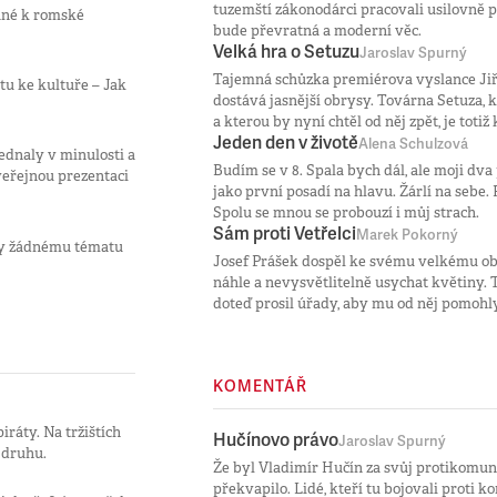
tuzemští zákonodárci pracovali usilovně pln
ané k romské
bude převratná a moderní věc.
Velká hra o Setuzu
Jaroslav Spurný
Tajemná schůzka premiérova vyslance Jiř
tu ke kultuře – Jak
dostává jasnější obrysy. Továrna Setuza, k
a kterou by nyní chtěl od něj zpět, je tot
Jeden den v životě
Alena Schulzová
jednaly v minulosti a
Budím se v 8. Spala bych dál, ale moji dva 
veřejnou prezentaci
jako první posadí na hlavu. Žárlí na sebe.
Spolu se mnou se probouzí i můj strach.
Sám proti Vetřelci
Marek Pokorný
ávy žádnému tématu
Josef Prášek dospěl ke svému velkému ob
náhle a nevysvětlitelně usychat květiny. Tř
doteď prosil úřady, aby mu od něj pomohly
KOMENTÁŘ
iráty. Na tržištích
Hučínovo právo
Jaroslav Spurný
 druhu.
Že byl Vladimír Hučín za svůj protikomun
překvapilo. Lidé, kteří tu bojovali proti 