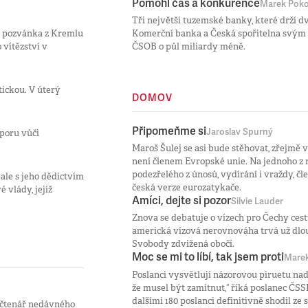
Pomohl čas a konkurence
Marek Pokor
Tři největší tuzemské banky, které drží d
ti pozvánka z Kremlu
Komerční banka a Česká spořitelna svým 
 vítězství v
ČSOB o půl miliardy méně.
ickou. V úterý
DOMOV
Připomeňme si
Jaroslav Spurný
dporu vůči
Maroš Šulej se asi bude stěhovat, zřejmě 
není členem Evropské unie. Na jednoho z 
podezřelého z únosů, vydírání i vraždy, č
ale s jeho dědictvím
česká verze eurozatykače.
 vlády, jejíž
Amíci, dejte si pozor
Silvie Lauder
Znova se debatuje o vízech pro Čechy cestu
americká vízová nerovnováha trvá už dlou
Svobody zdvižená obočí.
Moc se mi to líbí, tak jsem proti
Mare
Poslanci vysvětlují názorovou piruetu nad 
že musel být zamítnut,“ říká poslanec ČSS
dalšími 180 poslanci definitivně shodil ze
t čtenář nedávného