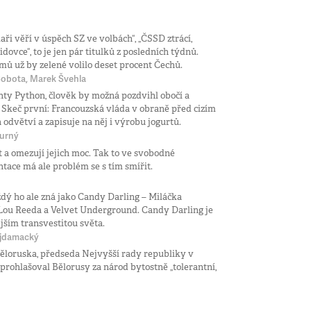
aři věří v úspěch SZ ve volbách“, „ČSSD ztrácí,
lidovce“, to je jen pár titulků z posledních týdnů.
mů už by zelené volilo deset procent Čechů.
 Sobota, Marek Švehla
ty Python, člověk by možná pozdvihl obočí a
í. Skeč první: Francouzská vláda v obraně před cizím
odvětví a zapisuje na něj i výrobu jogurtů.
purný
 a omezují jejich moc. Tak to ve svobodné
ntace má ale problém se s tím smířit.
dý ho ale zná jako Candy Darling – Miláčka
Lou Reeda a Velvet Underground. Candy Darling je
jším transvestitou světa.
ajdamacký
ěloruska, předseda Nejvyšší rady republiky v
d prohlašoval Bělorusy za národ bytostně „tolerantní,