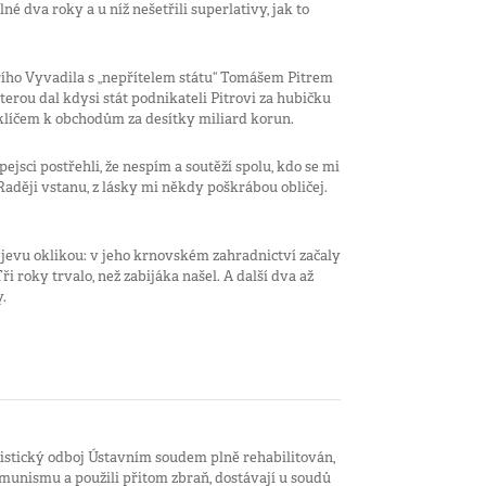
é dva roky a u níž nešetřili superlativy, jak to
ího Vyvadila s „nepřítelem státu“ Tomášem Pitrem
terou dal kdysi stát podnikateli Pitrovi za hubičku
iž klíčem k obchodům za desítky miliard korun.
pejsci postřehli, že nespím a soutěží spolu, kdo se mi
 Raději vstanu, z lásky mi někdy poškrábou obličej.
jevu oklikou: v jeho krnovském zahradnictví začaly
i roky trvalo, než zabijáka našel. A další dva až
.
istický odboj Ústavním soudem plně rehabilitován,
komunismu a použili přitom zbraň, dostávají u soudů