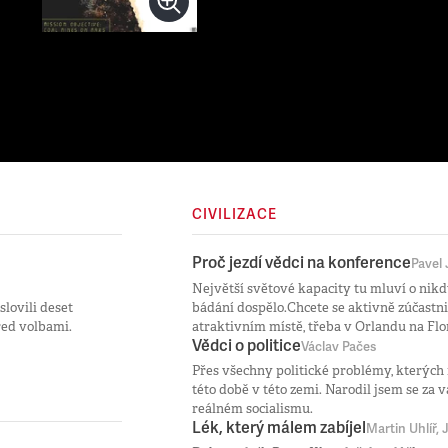
CIVILIZACE
Proč jezdí vědci na konference
Pavel
Největší světové kapacity tu mluví o nikd
slovili deset
bádání dospělo.Chcete se aktivně zúčastn
řed volbami.
atraktivním místě, třeba v Orlandu na Flo
Vědci o politice
Václav Pačes
Přes všechny politické problémy, kterých m
této době v této zemi. Narodil jsem se za v
reálném socialismu.
Lék, který málem zabíjel
Martin Uhlíř, 