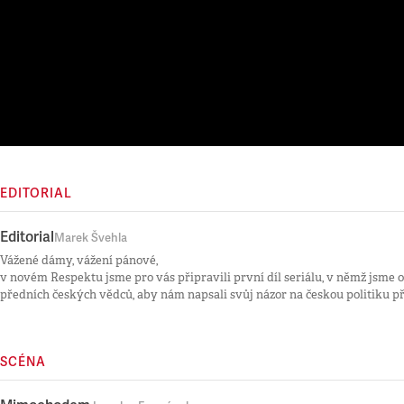
EDITORIAL
Editorial
Marek Švehla
Vážené dámy, vážení pánové,
v novém Respektu jsme pro vás připravili první díl seriálu, v němž jsme o
předních českých vědců, aby nám napsali svůj názor na českou politiku p
SCÉNA