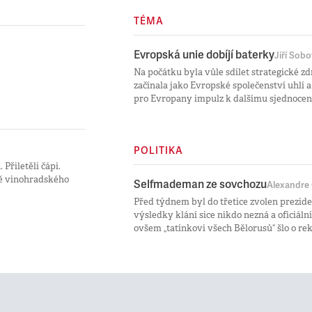
TÉMA
Evropská unie dobíjí baterky
Jiří Sobo
Na počátku byla vůle sdílet strategické z
začínala jako Evropské společenství uhlí a
pro Evropany impulz k dalšímu sjednocen
POLITIKA
Přiletěli čápi.
tě vinohradského
Selfmademan ze sovchozu
Alexandre
Před týdnem byl do třetice zvolen prezi
výsledky klání sice nikdo nezná a oficiální
ovšem „tatínkovi všech Bělorusů“ šlo o rek