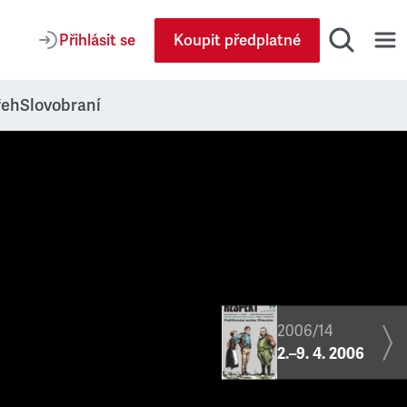
Přihlásit se
Koupit předplatné
řeh
Slovobraní
2006/14
2.–9. 4. 2006