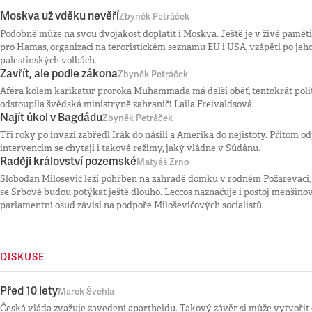
Moskva už vděku nevěří
Zbyněk Petráček
Podobně může na svou dvojakost doplatit i Moskva. Ještě je v živé pamě
pro Hamas, organizaci na teroristickém seznamu EU i USA, vzápětí po jeho
palestinských volbách.
Zavřít, ale podle zákona
Zbyněk Petráček
Aféra kolem karikatur proroka Muhammada má další oběť, tentokrát polit
odstoupila švédská ministryně zahraničí Laila Freivaldsová.
Najít úkol v Bagdádu
Zbyněk Petráček
Tři roky po invazi zabředl Irák do násilí a Amerika do nejistoty. Přitom o
intervencím se chytají i takové režimy, jaký vládne v Súdánu.
Raději království pozemské
Matyáš Zrno
Slobodan Milosević leží pohřben na zahradě domku v rodném Požarevaci, 
se Srbové budou potýkat ještě dlouho. Leccos naznačuje i postoj menšinové
parlamentní osud závisí na podpoře Miloševićových socialistů.
DISKUSE
Před 10 lety
Marek Švehla
Česká vláda zvažuje zavedení apartheidu. Takový závěr si může vytvoři