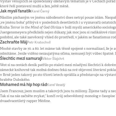
Výstav věnujících se společensky ožehavým tématům je v Čechách pořád j
které řeší postavení mužů a žen, ještě méně.
Jak myslí fanatik
Karel Černý
Násilím páchaným ve jménu náboženství dnes netrpí pouze islám. Naopa
„ve jménu boha“ přibývá v posledních desetiletích i u vyznavačů ostatníc
Kniha
Terror in the Mind of God
(Hrůza v boží mysli) amerického sociolo
Juergensmeyera předkládá nejen důkazy, jak moc jsou si radikálové růz
podobní, ale také zasvěcený vhled do prostředí, v jakém se fanatismus rod
Zachraňte Máj
Petr Kratochvíl
Mnohé stavby ze 70. a 80. let máme tak těsně spojené s normalizací, že je
odmítáme. Jenže viděno nezaujatýma očima, nemusejí být vůbec špatné.
Šlechtic mezi samuraji
Viktor Šlajchrt
Vést si na cestách deník patřilo po staletí mezi mladými šlechtici k dobré
zámecké knihovně tak možná dodnes čeká na své objevení literární pokla
v Brně jeden takový po sto třiceti letech oprášila a představuje na výst
hraběte Dubského.
Mohamed má hip hop rád
Karel Veselý
Jsem Francouz, jsem muslim a takových jsou tu miliony. Žijeme tady a nec
Tak si na nás začněte zvykat,“ končí svůj sebevědomý monolog v časopise
dvaadvacetiletý rapper Médine.