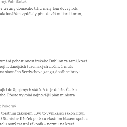
ný, Petr Bártek
vě třetiny domácího trhu, měly loni dobrý rok.
akcionářům vydělaly přes devět miliard korun,
vymění pohostinnost irského Dublinu za zemi, která
nejhledanějších tuzemských zločinců, muže
lena slavného Berdychova gangu, dosáhne brzy i
jící do Spojených států. A to je dobře. Česko-
ho. Přesto vyvolal nejnovější plán ministra
k Pokorný
trestním zákonem. „Byl to vynikající zákon, lituji,
D Stanislav Křeček poté, co vlastním hlasem spolu s
 stolu nový trestní zákoník – normu, na které