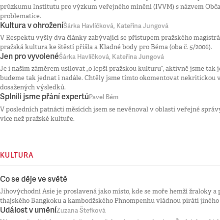
průzkumu Institutu pro výzkum veřejného mínění (IVVM) s názvem Obč
problematice.
Kultura v ohrožení
Šárka Havlíčková, Kateřina Jungová
V Respektu vyšly dva články zabývající se přístupem pražského magistrá
pražská kultura ke štěstí přišla a Kladné body pro Béma (oba č. 5/2006).
Jen pro vyvolené
Šárka Havlíčková, Kateřina Jungová
Je i naším záměrem usilovat „o lepší pražskou kulturu“, aktivně jsme tak 
budeme tak jednat i nadále. Chtěly jsme tímto okomentovat nekritickou 
dosažených výsledků.
Splnili jsme přání expertů
Pavel Bém
V posledních patnácti měsících jsem se nevěnoval v oblasti veřejné spr
více než pražské kultuře.
KULTURA
Co se děje ve světě
Jihovýchodní Asie je proslavená jako místo, kde se moře hemží žraloky a p
thajského Bangkoku a kambodžského Phnompenhu vládnou piráti jiného
Událost v umění
Zuzana Štefková