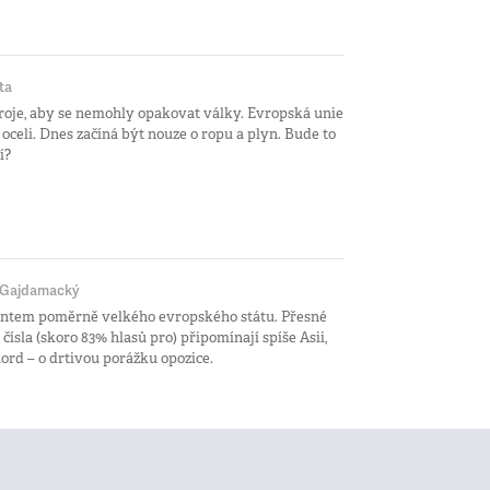
ta
droje, aby se nemohly opakovat války. Evropská unie
 oceli. Dnes začíná být nouze o ropu a plyn. Bude to
í?
 Gajdamacký
dentem poměrně velkého evropského státu. Přesné
 čísla (skoro 83% hlasů pro) připomínají spíše Asii,
ord – o drtivou porážku opozice.