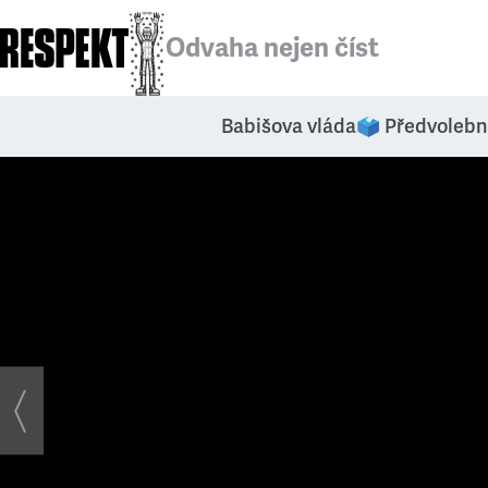
Odvaha nejen číst
Babišova vláda
🗳️ Předvolebn