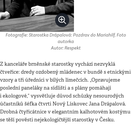
Fotografie: Starostka Drápalová: Pozdrav do Mariahilf. Foto
autorka
Autor: Respekt
Z kanceláře brněnské starostky vychází nezvyklá
čtveřice: dredy ozdobený mládenec v bundě s etnickými
vzory a tři úředníci v bílých límečcích. „Opravujeme
poslední paneláky na sídlišti a s plány pomáhají
i ekologové,“ vysvětluje důvod schůzky nesourodých
účastníků šéfka čtvrti Nový Lískovec Jana Drápalová.
Drobná čtyřicátnice v elegantním kalhotovém kostýmu
se těší pověsti nejekologičtější starostky v Česku.