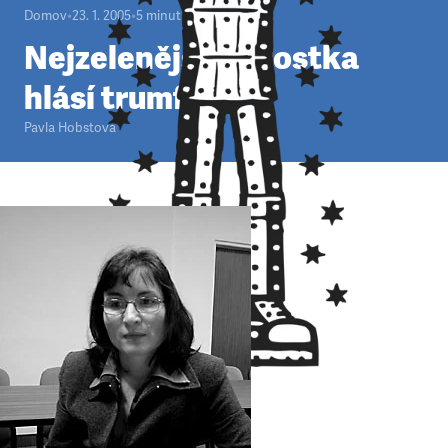
Domov
•
23. 1. 2005
•
5
minut
Nejzelenější starostka
hlásí trumf
Pavla Hobstová