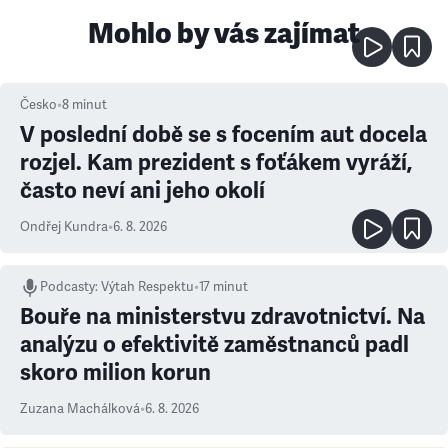
Mohlo by vás zajímat
Česko
•
8
minut
V poslední době se s focením aut docela
rozjel. Kam prezident s foťákem vyráží,
často neví ani jeho okolí
Ondřej Kundra
•
6. 8. 2026
Podcasty
:
Výtah Respektu
•
17 minut
Bouře na ministerstvu zdravotnictví. Na
analýzu o efektivitě zaměstnanců padl
skoro milion korun
Zuzana Machálková
•
6. 8. 2026