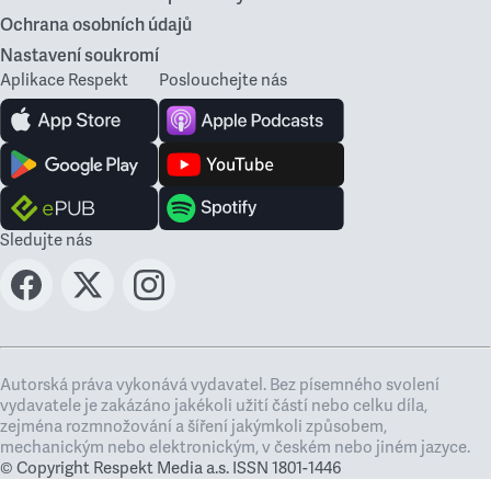
Ochrana osobních údajů
Nastavení soukromí
Aplikace Respekt
Poslouchejte nás
Sledujte nás
Autorská práva vykonává vydavatel. Bez písemného svolení
vydavatele je zakázáno jakékoli užití částí nebo celku díla,
zejména rozmnožování a šíření jakýmkoli způsobem,
mechanickým nebo elektronickým, v českém nebo jiném jazyce.
© Copyright Respekt Media a.s. ISSN 1801-1446