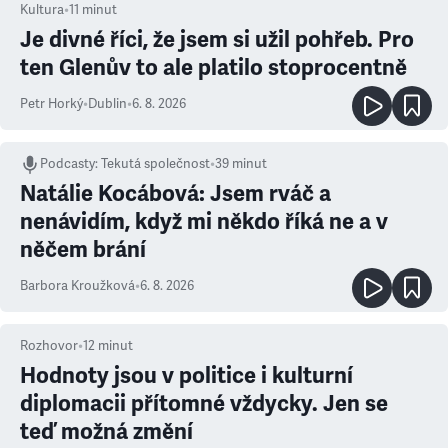
Kultura
•
11
minut
Je divné říci, že jsem si užil pohřeb. Pro
ten Glenův to ale platilo stoprocentně
Petr Horký
•
Dublin
•
6. 8. 2026
Podcasty
:
Tekutá společnost
•
39 minut
Natálie Kocábová: Jsem rváč a
nenávidím, když mi někdo říká ne a v
něčem brání
Barbora Kroužková
•
6. 8. 2026
Rozhovor
•
12
minut
Hodnoty jsou v politice i kulturní
diplomacii přítomné vždycky. Jen se
teď možná změní