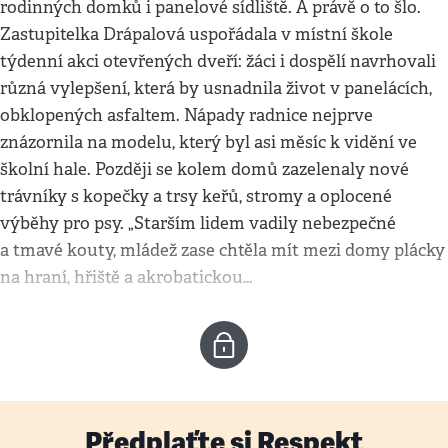
rodinných domků i panelové sídliště. A právě o to šlo.
Zastupitelka Drápalová uspořádala v místní škole
týdenní akci otevřených dveří: žáci i dospělí navrhovali
různá vylepšení, která by usnadnila život v panelácích,
obklopených asfaltem. Nápady radnice nejprve
znázornila na modelu, který byl asi měsíc k vidění ve
školní hale. Později se kolem domů zazelenaly nové
trávníky s kopečky a trsy keřů, stromy a oplocené
výběhy pro psy. „Starším lidem vadily nebezpečné
a tmavé kouty, mládež zase chtěla mít mezi domy plácky
na hraní, hřiště a akrobatickou…
Předplaťte si Respekt