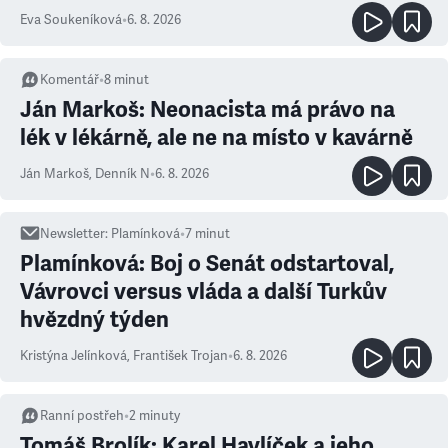
Eva Soukeníková
•
6. 8. 2026
Komentář
•
8
minut
Ján Markoš: Neonacista má právo na
lék v lékárně, ale ne na místo v kavárně
Ján Markoš
,
Denník N
•
6. 8. 2026
Newsletter
:
Plamínková
•
7
minut
Plamínková: Boj o Senát odstartoval,
Vávrovci versus vláda a další Turkův
hvězdný týden
Kristýna Jelínková
,
František Trojan
•
6. 8. 2026
Ranní postřeh
•
2
minuty
Tomáš Brolík: Karel Havlíček a jeho