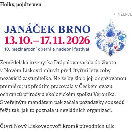
Holky, pojďte ven
↓ INZERCE
Zemědělská inženýrka Drápalová začala do života
v Novém Lískovci mluvit před čtyřmi lety coby
nezávislá zastupitelka. Ne že by šlo o její angažovanou
premiéru: už předtím pracovala v Českém svazu
ochránců přírody a ekologickém spolku Veronika.
S veřejným mandátem pak začala požadavky sousedů
řešit tak, jak to poznala u nevládních organizací.
Čtvrť Nový Lískovec tvoří kromě původních ulic