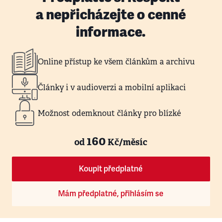
a nepřicházejte o cenné
informace.
Online přístup ke všem článkům a archivu
Články i v audioverzi a mobilní aplikaci
Možnost odemknout články pro blízké
160
od
Kč/měsíc
Koupit předplatné
Mám předplatné, přihlásím se