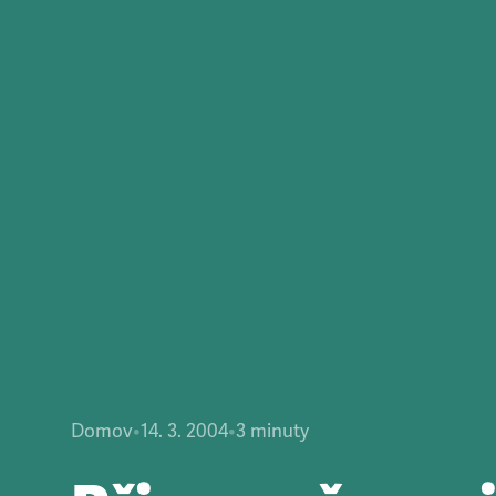
Domov
•
14. 3. 2004
•
3
minuty