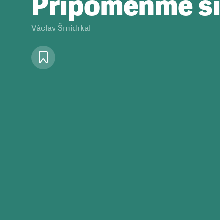
Připomeňme s
Václav Šmidrkal