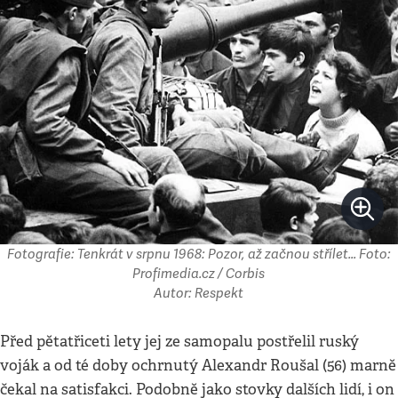
Fotografie: Tenkrát v srpnu 1968: Pozor, až začnou střílet... Foto:
Profimedia.cz / Corbis
Autor: Respekt
Před pětatřiceti lety jej ze samopalu postřelil ruský
voják a od té doby ochrnutý Alexandr Roušal (56) marně
čekal na satisfakci. Podobně jako stovky dalších lidí, i on