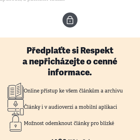
Předplaťte si Respekt
a nepřicházejte o cenné
informace.
Online přístup ke všem článkům a archivu
Články i v audioverzi a mobilní aplikaci
Možnost odemknout články pro blízké