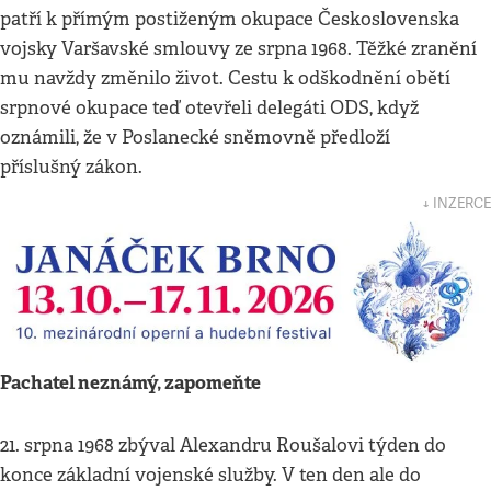
patří k přímým postiženým okupace Československa
vojsky Varšavské smlouvy ze srpna 1968. Těžké zranění
mu navždy změnilo život. Cestu k odškodnění obětí
srpnové okupace teď otevřeli delegáti ODS, když
oznámili, že v Poslanecké sněmovně předloží
příslušný zákon.
↓ INZERCE
Pachatel neznámý, zapomeňte
21. srpna 1968 zbýval Alexandru Roušalovi týden do
konce základní vojenské služby. V ten den ale do