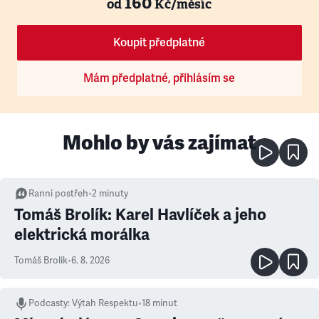
160
od
Kč/měsíc
Koupit předplatné
Mám předplatné, přihlásím se
Mohlo by vás zajímat
Ranní postřeh
•
2
minuty
Tomáš Brolík: Karel Havlíček a jeho
elektrická morálka
Tomáš Brolík
•
6. 8. 2026
Podcasty
:
Výtah Respektu
•
18 minut