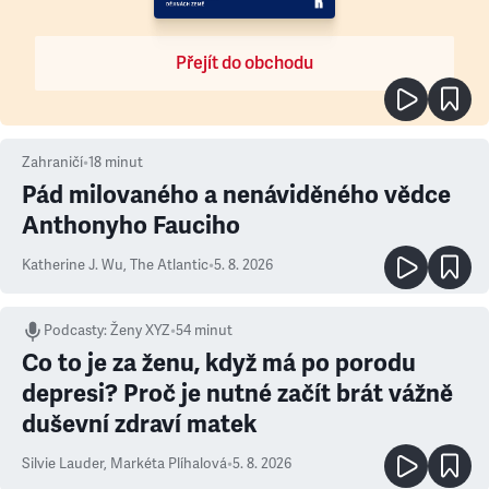
Přejít do obchodu
Zahraničí
•
18
minut
Pád milovaného a nenáviděného vědce
Anthonyho Fauciho
Katherine J. Wu
,
The Atlantic
•
5. 8. 2026
Podcasty
:
Ženy XYZ
•
54 minut
Co to je za ženu, když má po porodu
depresi? Proč je nutné začít brát vážně
duševní zdraví matek
Silvie Lauder
,
Markéta Plíhalová
•
5. 8. 2026