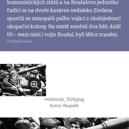
komunistických států a na Roušalovu jednotku
řadící se na dvoře kasáren nedaleko Zvolena
spustili ze samopalů palbu vojáci z okolojedoucí
okupační kolony. Na místě zemřeli dva lidé, další
tři – mezi nimi i vojín Roušal, byli těžce zraněni.
Ondřej Kundra
mobrazek_1534.jpeg
Autor: Respekt