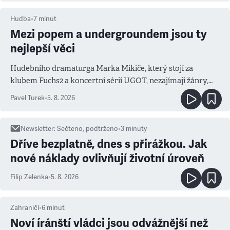
Hudba
•
7
minut
Mezi popem a undergroundem jsou ty
nejlepší věci
Hudebního dramaturga Marka Mikiče, který stojí za
klubem Fuchs2 a koncertní sérií UGOT, nezajímají žánry,
ale atmosféra
Pavel Turek
•
5. 8. 2026
Newsletter
:
Sečteno, podtrženo
•
3
minuty
Dříve bezplatně, dnes s přirážkou. Jak
nové náklady ovlivňují životní úroveň
Filip Zelenka
•
5. 8. 2026
Zahraničí
•
6
minut
Noví íránští vládci jsou odvážnější než