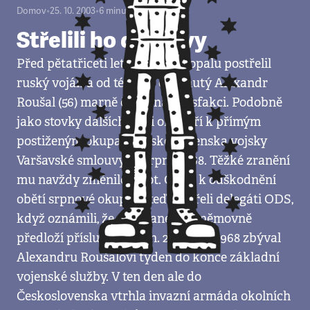
Domov
•
25. 10. 2003
•
6
minut
Střelili ho do hlavy
Před pětatřiceti lety jej ze samopalu postřelil
ruský voják a od té doby ochrnutý Alexandr
Roušal (56) marně čekal na satisfakci. Podobně
jako stovky dalších lidí, i on patří k přímým
postiženým okupace Československa vojsky
Varšavské smlouvy ze srpna 1968. Těžké zranění
mu navždy změnilo život. Cestu k odškodnění
obětí srpnové okupace teď otevřeli delegáti ODS,
když oznámili, že v Poslanecké sněmovně
předloží příslušný zákon. 21. srpna 1968 zbýval
Alexandru Roušalovi týden do konce základní
vojenské služby. V ten den ale do
Československa vtrhla invazní armáda okolních