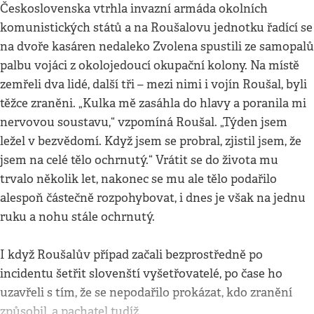
Československa vtrhla invazní armáda okolních
komunistických států a na Roušalovu jednotku řadící se
na dvoře kasáren nedaleko Zvolena spustili ze samopalů
palbu vojáci z okolojedoucí okupační kolony. Na místě
zemřeli dva lidé, další tři – mezi nimi i vojín Roušal, byli
těžce zraněni. „Kulka mě zasáhla do hlavy a poranila mi
nervovou soustavu,“ vzpomíná Roušal. „Týden jsem
ležel v bezvědomí. Když jsem se probral, zjistil jsem, že
jsem na celé tělo ochrnutý.“ Vrátit se do života mu
trvalo několik let, nakonec se mu ale tělo podařilo
alespoň částečně rozpohybovat, i dnes je však na jednu
ruku a nohu stále ochrnutý.
I když Roušalův případ začali bezprostředně po
incidentu šetřit slovenští vyšetřovatelé, po čase ho
uzavřeli s tím, že se nepodařilo prokázat, kdo zranění
způsobil, a pachatel tudíž…