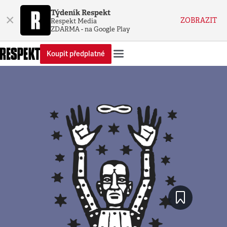
Týdeník Respekt
×
ZOBRAZIT
Respekt Media
ZDARMA - na Google Play
Koupit předplatné