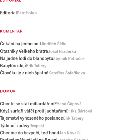
EDITORIAL
Editorial
Petr Holub
KOMENTÁŘ
Čekání na jedno heil
Jindřich Šídlo
Otazníky Velkého bratra
Josef Pazderka
Na jedné lodi do blahobytu
Zbyněk Petráček
Babylón idejí
Erik Tabery
Člověku je z nich špatně
Kateřina Šafaříková
DOMOV
Chcete se stát miliardářem?
Hana Čápová
Když surfaři válčí proti jachtařům
Eliška Bártová
Tajemství vyhozeného poslance
Erik Tabery
Týdenní zprávy
Respekt
Chceme do bezpečí, teď hned
Jan Kovalík