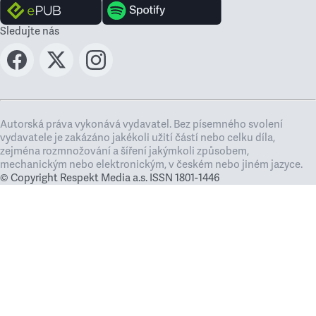
Sledujte nás
Autorská práva vykonává vydavatel. Bez písemného svolení
vydavatele je zakázáno jakékoli užití částí nebo celku díla,
zejména rozmnožování a šíření jakýmkoli způsobem,
mechanickým nebo elektronickým, v českém nebo jiném jazyce.
© Copyright Respekt Media a.s. ISSN 1801-1446