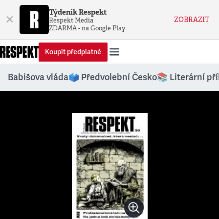
Týdeník Respekt
×
ZOBRAZIT
Respekt Media
ZDARMA - na Google Play
Koupit předplatné
Babišova vláda
🗳️ Předvolební Česko
📚 Literární př