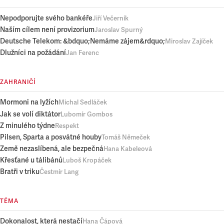
Nepodporujte svého bankéře
Jiří Večerník
Naším cílem není provizorium
Jaroslav Spurný
Deutsche Telekom: &bdquo;Nemáme zájem&rdquo;
Miroslav Zajíček
Dlužníci na požádání
Jan Ferenc
ZAHRANIČÍ
Mormoni na lyžích
Michal Sedláček
Jak se volí diktátor
Lubomír Gombos
Z minulého týdne
Respekt
Pilsen, Sparta a posvátné houby
Tomáš Němeček
Země nezaslíbená, ale bezpečná
Hana Kabeleová
Křesťané u tálibánů
Luboš Kropáček
Bratři v triku
Čestmír Lang
TÉMA
Dokonalost, která nestačí
Hana Čápová