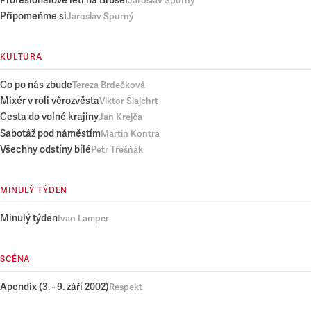
Profesionálové letí na Brusel
Jaroslav Spurný
Připomeňme si
Jaroslav Spurný
KULTURA
Co po nás zbude
Tereza Brdečková
Mixér v roli věrozvěsta
Viktor Šlajchrt
Cesta do volné krajiny
Jan Krejča
Sabotáž pod náměstím
Martin Kontra
Všechny odstíny bílé
Petr Třešňák
MINULÝ TÝDEN
Minulý týden
Ivan Lamper
SCÉNA
Apendix (3. - 9. září 2002)
Respekt