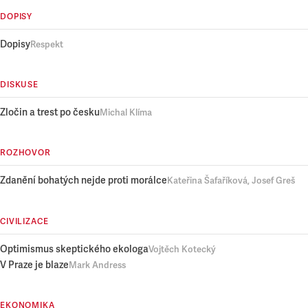
DOPISY
Dopisy
Respekt
DISKUSE
Zločin a trest po česku
Michal Klíma
ROZHOVOR
Zdanění bohatých nejde proti morálce
Kateřina Šafaříková, Josef Greš
CIVILIZACE
Optimismus skeptického ekologa
Vojtěch Kotecký
V Praze je blaze
Mark Andress
EKONOMIKA