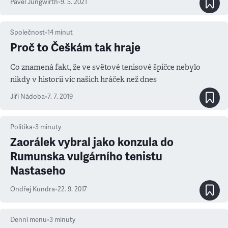
Pavel Jungwirth
•
9. 5. 2021
Společnost
•
14
minut
Proč to Češkám tak hraje
Co znamená fakt, že ve světové tenisové špičce nebylo
nikdy v historii víc našich hráček než dnes
Jiří Nádoba
•
7. 7. 2019
Politika
•
3
minuty
Zaorálek vybral jako konzula do
Rumunska vulgárního tenistu
Nastaseho
Ondřej Kundra
•
22. 9. 2017
Denní menu
•
3
minuty