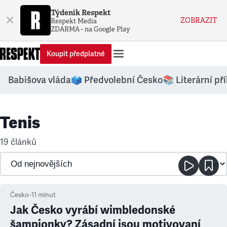
Týdeník Respekt
×
ZOBRAZIT
Respekt Media
ZDARMA - na Google Play
Koupit předplatné
Babišova vláda
🗳️ Předvolební Česko
📚 Literární př
Tenis
19 článků
Česko
•
11
minut
Jak Česko vyrábí wimbledonské
šampionky? Zásadní jsou motivovaní