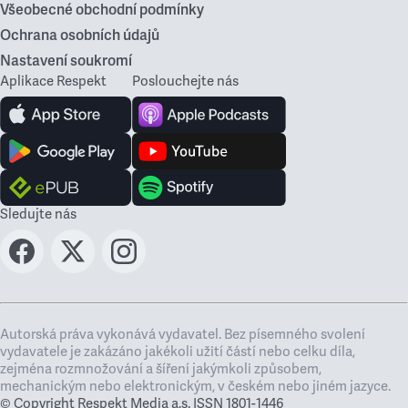
Všeobecné obchodní podmínky
Ochrana osobních údajů
Nastavení soukromí
Aplikace Respekt
Poslouchejte nás
Sledujte nás
Autorská práva vykonává vydavatel. Bez písemného svolení
vydavatele je zakázáno jakékoli užití částí nebo celku díla,
zejména rozmnožování a šíření jakýmkoli způsobem,
mechanickým nebo elektronickým, v českém nebo jiném jazyce.
© Copyright Respekt Media a.s. ISSN 1801-1446