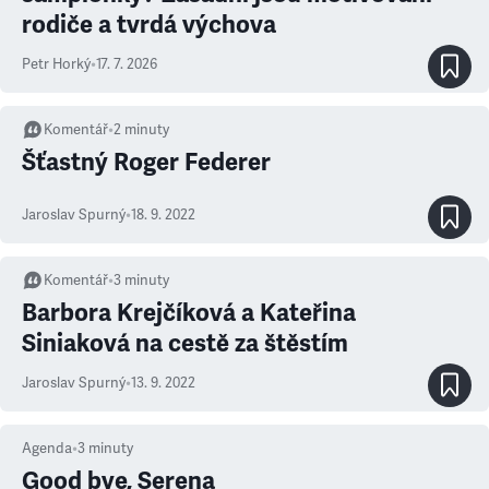
rodiče a tvrdá výchova
Petr Horký
•
17. 7. 2026
Komentář
•
2
minuty
Šťastný Roger Federer
Jaroslav Spurný
•
18. 9. 2022
Komentář
•
3
minuty
Barbora Krejčíková a Kateřina
Siniaková na cestě za štěstím
Jaroslav Spurný
•
13. 9. 2022
Agenda
•
3
minuty
Good bye, Serena