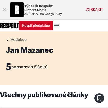
Týdeník Respekt
×
ZOBRAZIT
Respekt Media
ZDARMA - na Google Play
Koupit předplatné
Redakce
Jan Mazanec
5
napsaných článků
Všechny publikované články