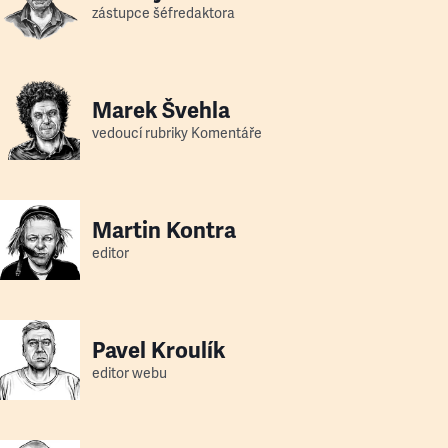
zástupce šéfredaktora
vzoru. A to mu už psychologicky, pokud vynechám hlavní,
náboženskou rovinu, dává určitý stupeň duševního zdraví.
Marek Švehla
vedoucí rubriky Komentáře
Martin Kontra
editor
Pavel Kroulík
editor webu