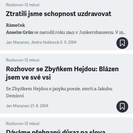
Rozhovor
•
12
minut
Ztratili jsme schopnost uzdravovat
Rámeček
Anselm Grün
se narodil roku 1945 v Junkershausenu. V 19
letech vstoupil do benediktinského kláštera v bavorském
Jan Mazanec
,
Jindra Hubková
•
5. 9. 2004
Münsterschwarzachu, kde žije dodnes. Vystudoval filozofii
a teologii v St. Ottilien a v Římě, poté ekonomii v
Norimberku. Od roku 1977 je ekonomem opatství. Věnuje
Rozhovor
•
12
minut
se práci s mládeží, vede kurzy duchovní obnovy pro kněze
Rozhovor se Zbyňkem Hejdou: Blázen
a řeholníky v krizových situacích a kurzy pro podnikatele a
jsem ve své vsi
ekonomy. Patří k nejprodávanějším autorům duchovní
Se Zbyňkem Hejdou o jazyku poezie, smrti a Jakubu
literatury v Evropě, na třicet jeho titulů (knih a zvukových
Demlovi
nosičů) vyšlo také v češtině.
Konec rámečku
Jan Mazanec
•
21. 8. 2004
Tvrdíte, že katolická církev ztrácí schopnost
Rozhovor
•
12
minut
„uzdravovat vnitřní zranění, která si lidé nesou životem“.
Dáváme přehnaný důraz na slova
Čím to je?