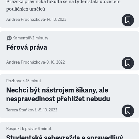
Pražská právnická fakulta se na týden stala útočištěm
pouličních umělců
Andrea Procházková
•
14. 10. 2023
Komentář
•
2
minuty
Férová práva
Andrea Procházková
•
9. 10. 2022
Rozhovor
•
15
minut
Nechci být nástrojem šikany, ale
nespravedlnost přehlížet nebudu
Tereza Staňková
•
5. 10. 2022
Respekt k právu
•
6
minut
Studentská sebevražda a spravedlivý