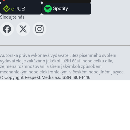
Sledujte nás
Autorská práva vykonává vydavatel. Bez písemného svolení
vydavatele je zakázáno jakékoli užití částí nebo celku díla,
zejména rozmnožování a šíření jakýmkoli způsobem,
mechanickým nebo elektronickým, v českém nebo jiném jazyce.
© Copyright Respekt Media a.s. ISSN 1801-1446