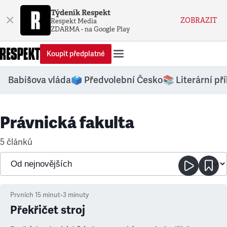
Týdeník Respekt
×
ZOBRAZIT
Respekt Media
ZDARMA - na Google Play
Koupit předplatné
Babišova vláda
🗳️ Předvolební Česko
📚 Literární př
Právnická fakulta
5 článků
Prvních 15 minut
•
3
minuty
Překřičet stroj