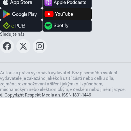
Sledujte nás
Autorská práva vykonává vydavatel. Bez písemného svolení
vydavatele je zakázáno jakékoli užití částí nebo celku díla,
zejména rozmnožování a šíření jakýmkoli způsobem,
mechanickým nebo elektronickým, v českém nebo jiném jazyce.
© Copyright Respekt Media a.s. ISSN 1801-1446