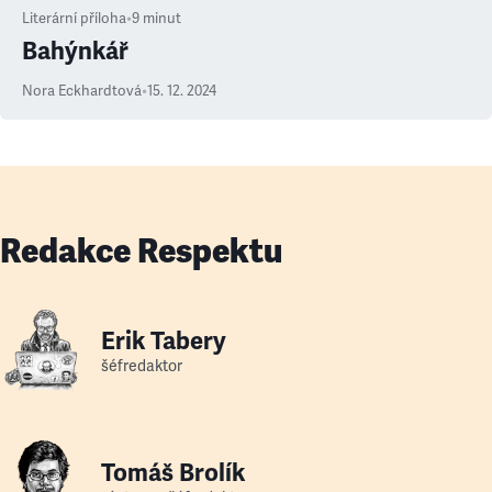
Literární příloha
•
9
minut
Bahýnkář
Nora Eckhardtová
•
15. 12. 2024
Redakce Respektu
Erik Tabery
šéfredaktor
Tomáš Brolík