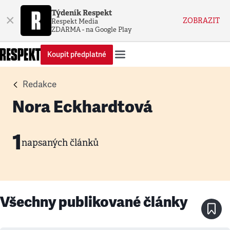
Týdeník Respekt
×
ZOBRAZIT
Respekt Media
ZDARMA - na Google Play
Koupit předplatné
Redakce
Nora Eckhardtová
1
napsaných článků
Všechny publikované články