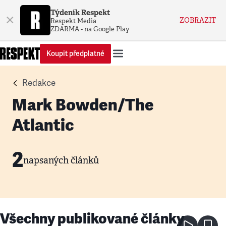
Týdeník Respekt
×
ZOBRAZIT
Respekt Media
ZDARMA - na Google Play
Koupit předplatné
Redakce
Mark Bowden/The
Atlantic
2
napsaných článků
Všechny publikované články