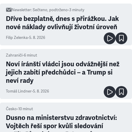
Newsletter
:
Sečteno, podtrženo
•
3
minuty
Dříve bezplatně, dnes s přirážkou. Jak
nové náklady ovlivňují životní úroveň
Filip Zelenka
•
5. 8. 2026
Zahraničí
•
6
minut
Noví íránští vládci jsou odvážnější než
jejich zabití předchůdci – a Trump si
neví rady
Tomáš Lindner
•
5. 8. 2026
Česko
•
10
minut
Dusno na ministerstvu zdravotnictví:
Vojtěch řeší spor kvůli sledování