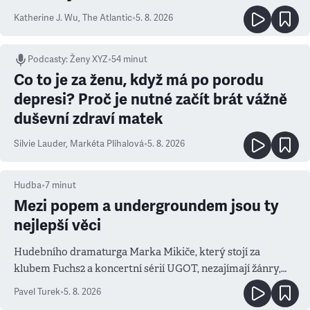
Katherine J. Wu
,
The Atlantic
•
5. 8. 2026
Podcasty
:
Ženy XYZ
•
54 minut
Co to je za ženu, když má po porodu
depresi? Proč je nutné začít brát vážně
duševní zdraví matek
Silvie Lauder
,
Markéta Plíhalová
•
5. 8. 2026
Hudba
•
7
minut
Mezi popem a undergroundem jsou ty
nejlepší věci
Hudebního dramaturga Marka Mikiče, který stojí za
klubem Fuchs2 a koncertní sérií UGOT, nezajímají žánry,
ale atmosféra
Pavel Turek
•
5. 8. 2026