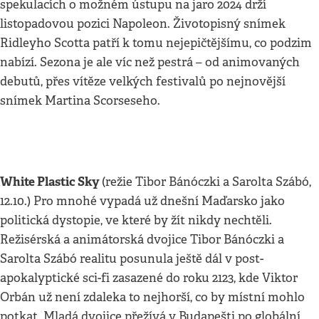
spekulacích o možném ústupu na jaro 2024 drží
listopadovou pozici Napoleon. Životopisný snímek
Ridleyho Scotta patří k tomu nejepičtějšímu, co podzim
nabízí. Sezona je ale víc než pestrá – od animovaných
debutů, přes vítěze velkých festivalů po nejnovější
snímek Martina Scorseseho.
White Plastic Sky
(režie Tibor Bánóczki a Sarolta Szábó,
12.10.) Pro mnohé vypadá už dnešní Maďarsko jako
politická dystopie, ve které by žít nikdy nechtěli.
Režisérská a animátorská dvojice Tibor Bánóczki a
Sarolta Szábó realitu posunula ještě dál v post-
apokalyptické sci-fi zasazené do roku 2123, kde Viktor
Orbán už není zdaleka to nejhorší, co by místní mohlo
potkat. Mladá dvojice přežívá v Budapešti po globální