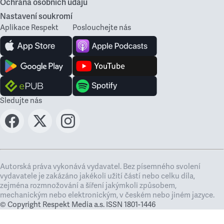
Ochrana osobních údajů
Nastavení soukromí
Aplikace Respekt
Poslouchejte nás
Sledujte nás
Autorská práva vykonává vydavatel. Bez písemného svolení
vydavatele je zakázáno jakékoli užití částí nebo celku díla,
zejména rozmnožování a šíření jakýmkoli způsobem,
mechanickým nebo elektronickým, v českém nebo jiném jazyce.
© Copyright Respekt Media a.s. ISSN 1801-1446