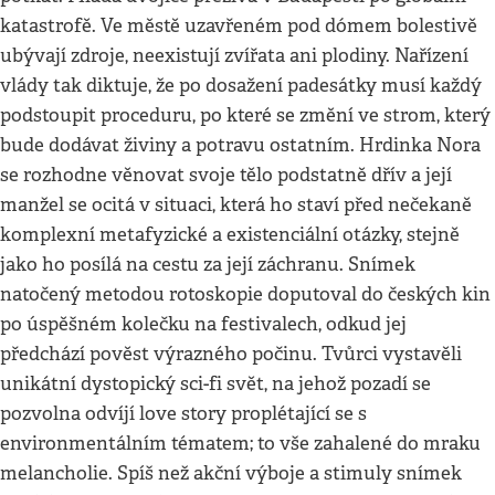
katastrofě. Ve městě uzavřeném pod dómem bolestivě
ubývají zdroje, neexistují zvířata ani plodiny. Nařízení
vlády tak diktuje, že po dosažení padesátky musí každý
podstoupit proceduru, po které se změní ve strom, který
bude dodávat živiny a potravu ostatním. Hrdinka Nora
se rozhodne věnovat svoje tělo podstatně dřív a její
manžel se ocitá v situaci, která ho staví před nečekaně
komplexní metafyzické a existenciální otázky, stejně
jako ho posílá na cestu za její záchranu. Snímek
natočený metodou rotoskopie doputoval do českých kin
po úspěšném kolečku na festivalech, odkud jej
předchází pověst výrazného počinu. Tvůrci vystavěli
unikátní dystopický sci-fi svět, na jehož pozadí se
pozvolna odvíjí love story proplétající se s
environmentálním tématem; to vše zahalené do mraku
melancholie. Spíš než akční výboje a stimuly snímek