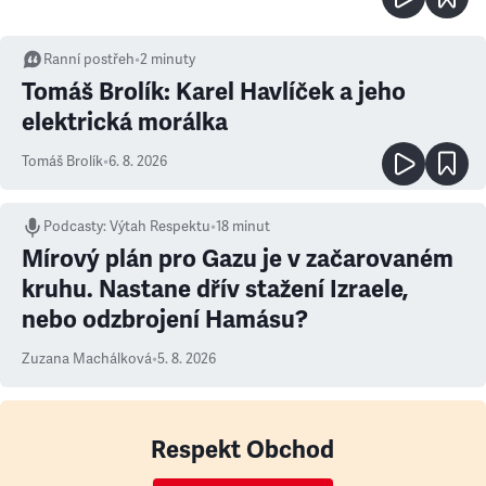
Ranní postřeh
•
2
minuty
Tomáš Brolík: Karel Havlíček a jeho
elektrická morálka
Tomáš Brolík
•
6. 8. 2026
Podcasty
:
Výtah Respektu
•
18 minut
Mírový plán pro Gazu je v začarovaném
kruhu. Nastane dřív stažení Izraele,
nebo odzbrojení Hamásu?
Zuzana Machálková
•
5. 8. 2026
Respekt Obchod