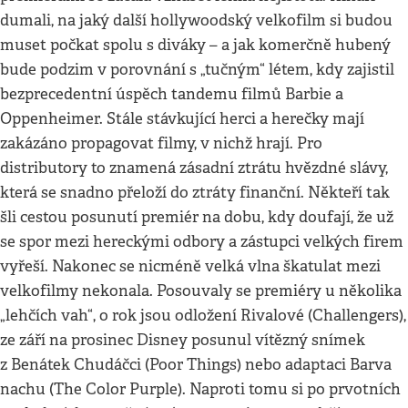
dumali, na jaký další hollywoodský velkofilm si budou
muset počkat spolu s diváky – a jak komerčně hubený
bude podzim v porovnání s „tučným“ létem, kdy zajistil
bezprecedentní úspěch tandemu filmů Barbie a
Oppenheimer. Stále stávkující herci a herečky mají
zakázáno propagovat filmy, v nichž hrají. Pro
distributory to znamená zásadní ztrátu hvězdné slávy,
která se snadno přeloží do ztráty finanční. Někteří tak
šli cestou posunutí premiér na dobu, kdy doufají, že už
se spor mezi hereckými odbory a zástupci velkých firem
vyřeší. Nakonec se nicméně velká vlna škatulat mezi
velkofilmy nekonala. Posouvaly se premiéry u několika
„lehčích vah“, o rok jsou odložení Rivalové (Challengers),
ze září na prosinec Disney posunul vítězný snímek
z Benátek Chudáčci (Poor Things) nebo adaptaci Barva
nachu (The Color Purple). Naproti tomu si po prvotních