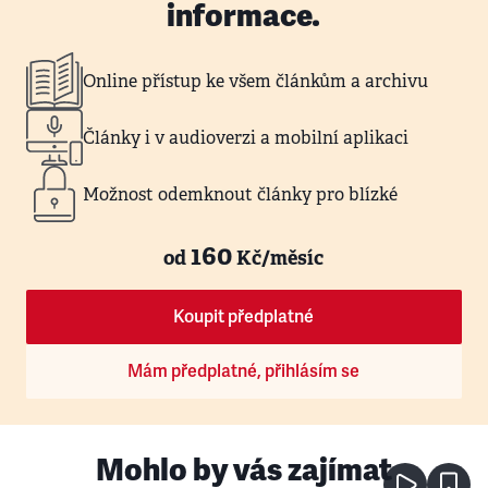
informace.
Online přístup ke všem článkům a archivu
Články i v audioverzi a mobilní aplikaci
Možnost odemknout články pro blízké
160
od
Kč/měsíc
Koupit předplatné
Mám předplatné, přihlásím se
Mohlo by vás zajímat