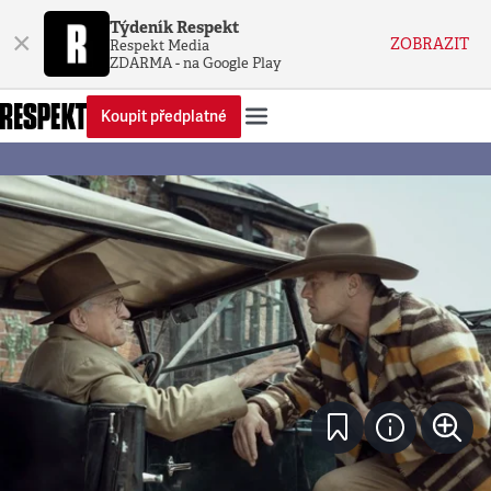
Týdeník Respekt
×
ZOBRAZIT
Respekt Media
ZDARMA - na Google Play
Koupit předplatné