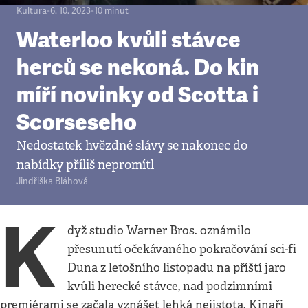
Kultura
•
6. 10. 2023
•
10
minut
Waterloo kvůli stávce
herců se nekoná. Do kin
míří novinky od Scotta i
Scorseseho
Nedostatek hvězdné slávy se nakonec do
nabídky příliš nepromítl
Jindřiška Bláhová
K
dyž studio Warner Bros. oznámilo
přesunutí očekávaného pokračování sci-fi
Duna z letošního listopadu na příští jaro
kvůli herecké stávce, nad podzimními
premiérami se začala vznášet lehká nejistota. Kinaři