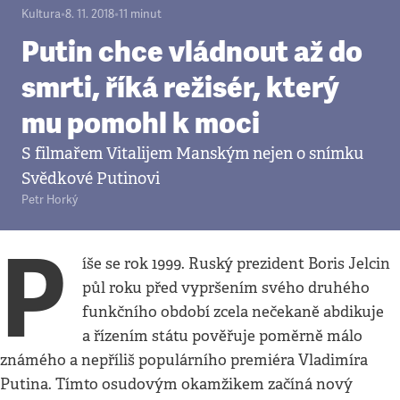
Kultura
•
8. 11. 2018
•
11
minut
Putin chce vládnout až do
smrti, říká režisér, který
mu pomohl k moci
S filmařem Vitalijem Manským nejen o snímku
Svědkové Putinovi
Petr Horký
P
íše se rok 1999. Ruský prezident Boris Jelcin
půl roku před vypršením svého druhého
funkčního období zcela nečekaně abdikuje
a řízením státu pověřuje poměrně málo
známého a nepříliš populárního premiéra Vladimíra
Putina. Tímto osudovým okamžikem začíná nový