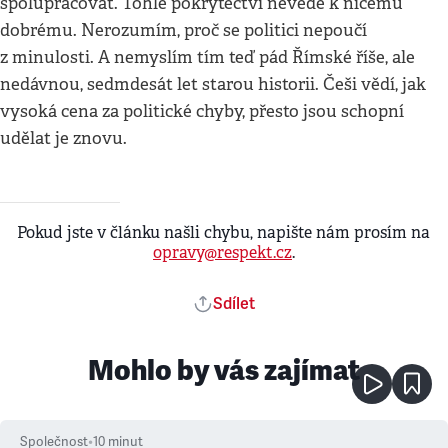
spolupracovat. Tohle pokrytectví nevede k ničemu
dobrému. Nerozumím, proč se politici nepoučí
z minulosti. A nemyslím tím teď pád Římské říše, ale
nedávnou, sedmdesát let starou historii. Češi vědí, jak
vysoká cena za politické chyby, přesto jsou schopní
udělat je znovu.
Pokud jste v článku našli chybu, napište nám prosím na
opravy@respekt.cz
.
Sdílet
Mohlo by vás zajímat
Společnost
•
10
minut