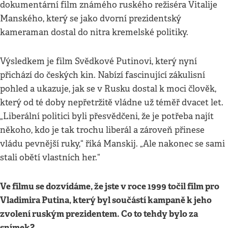
dokumentární film známého ruského režiséra Vitalije
Manského, který se jako dvorní prezidentský
kameraman dostal do nitra kremelské politiky.
Výsledkem je film Svědkové Putinovi, který nyní
přichází do českých kin. Nabízí fascinující zákulisní
pohled a ukazuje, jak se v Rusku dostal k moci člověk,
který od té doby nepřetržitě vládne už téměř dvacet let.
„Liberální politici byli přesvědčeni, že je potřeba najít
někoho, kdo je tak trochu liberál a zároveň přinese
vládu pevnější ruky,“ říká Manskij. „Ale nakonec se sami
stali obětí vlastních her.“
Ve filmu se dozvídáme, že jste v roce 1999 točil film pro
Vladimira Putina, který byl součástí kampaně k jeho
zvolení ruským prezidentem. Co to tehdy bylo za
snímek?