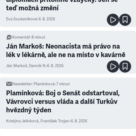
teď možná změní
Eva Soukeníková
•
6. 8. 2026
Komentář
•
8
minut
Ján Markoš: Neonacista má právo na
lék v lékárně, ale ne na místo v kavárně
Ján Markoš
,
Denník N
•
6. 8. 2026
Newsletter
:
Plamínková
•
7
minut
Plamínková: Boj o Senát odstartoval,
Vávrovci versus vláda a další Turkův
hvězdný týden
Kristýna Jelínková
,
František Trojan
•
6. 8. 2026