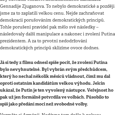
Gennadije Zjuganova. To nebylo demokratické a později
jsme za to zaplatili velkou cenu. Nejde zachraňovat
demokracii porušováním demokratických principů.
Tohle porušení pravidel pak mělo své následky –
následovaly další manipulace a nakonec i zvolení Putina
prezidentem. A za to prvotní nedodržování
demokratických principů sklízíme ovoce dodnes.
Já si tedy z filmu odnesl spíše pocit, že zvolení Putina
bylo nevyhnutelné. Byl vybrán svým předchůdcem,
který ho nechal několik měsíců vládnout, čímž mu dal
oproti ostatním kandidátům velkou výhodu. Jelcin
ukázal, že Putin je ten vyvolený nástupce. Veřejnost ho
pak už jen formálně potvrdila ve volbách. Působilo to
spíš jako předání moci než svobodné volby.