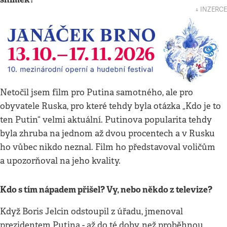
↓ INZERCE
Netočil jsem film pro Putina samotného, ale pro
obyvatele Ruska, pro které tehdy byla otázka „Kdo je to
ten Putin“ velmi aktuální. Putinova popularita tehdy
byla zhruba na jednom až dvou procentech a v Rusku
ho vůbec nikdo neznal. Film ho představoval voličům
a upozorňoval na jeho kvality.
Kdo s tím nápadem přišel? Vy, nebo někdo z televize?
Když Boris Jelcin odstoupil z úřadu, jmenoval
prezidentem Putina - až do té doby, než proběhnou