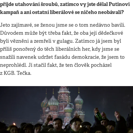
přijde utahování šroubů, zatímco vy jste dělal Putinovi
kampaň a ani ostatní liberálové se ničeho neobávali?
Jeto zajímavé, se ženou jsme se o tom nedávno bavili.
Důvodem může být třeba fakt, že oba její dědečkové
byli vězněni a zemřeli v gulagu. Zatímco já jsem byl
příliš ponořený do těch liberálních her, kdy jsme se
snažili navenek udržet fasádu demokracie, že jsem to
neprohlédl. Jí stačil fakt, že ten člověk pocházel
z KGB. Tečka.