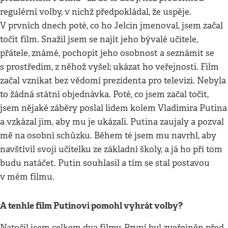
regulérní volby, v nichž předpokládal, že uspěje.
V prvních dnech poté, co ho Jelcin jmenoval, jsem začal
točit film. Snažil jsem se najít jeho bývalé učitele,
přátele, známé, pochopit jeho osobnost a seznámit se
s prostředím, z něhož vyšel; ukázat ho veřejnosti. Film
začal vznikat bez vědomí prezidenta pro televizi. Nebyla
to žádná státní objednávka. Poté, co jsem začal točit,
jsem nějaké záběry poslal lidem kolem Vladimira Putina
a vzkázal jim, aby mu je ukázali. Putina zaujaly a pozval
mě na osobní schůzku. Během té jsem mu navrhl, aby
navštívil svoji učitelku ze základní školy, a já ho při tom
budu natáčet. Putin souhlasil a tím se stal postavou
v mém filmu.
A tenhle film Putinovi pomohl vyhrát volby?
Natočil jsem celkem dva filmy. První byl zveřejněn před