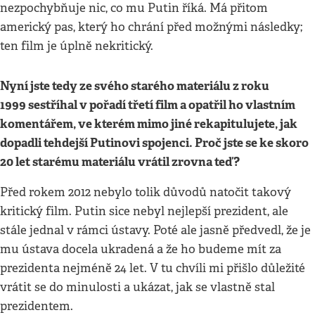
nezpochybňuje nic, co mu Putin říká. Má přitom
americký pas, který ho chrání před možnými následky;
ten film je úplně nekritický.
Nyní jste tedy ze svého starého materiálu z roku
1999 sestříhal v pořadí třetí film a opatřil ho vlastním
komentářem, ve kterém mimo jiné rekapitulujete, jak
dopadli tehdejší Putinovi spojenci. Proč jste se ke skoro
20 let starému materiálu vrátil zrovna teď?
Před rokem 2012 nebylo tolik důvodů natočit takový
kritický film. Putin sice nebyl nejlepší prezident, ale
stále jednal v rámci ústavy. Poté ale jasně předvedl, že je
mu ústava docela ukradená a že ho budeme mít za
prezidenta nejméně 24 let. V tu chvíli mi přišlo důležité
vrátit se do minulosti a ukázat, jak se vlastně stal
prezidentem.