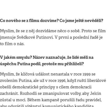
Co nového se z filmu dozvíme? Co jsme ještě nevěděli?
Myslím, že se z něj dozvídáme něco o sobě. Proto se film
jmenuje Svědkové Putinovi. V první a poslední řadě je
to film o nás.
V jakém smyslu? Název naznačuje, že lidé měli na
úspěchu Putina podíl, protože mu přihlíželi?
Myslím, že klíčová událost nenastala v roce 1999 se
zvolením Putina, ale už v roce 1996, když ruští liberálové
obešli demokratické principy s cílem demokracii
zachránit. Rozhodli se zmanipulovat volby, aby Jelcin
zůstal u moci. Během kampaně porušili řadu pravidel,
aby odvrátili vítězství komunistického kandidáta