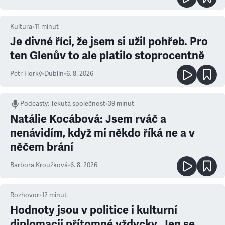
Kultura
•
11
minut
Je divné říci, že jsem si užil pohřeb. Pro
ten Glenův to ale platilo stoprocentně
Petr Horký
•
Dublin
•
6. 8. 2026
Podcasty
:
Tekutá společnost
•
39 minut
Natálie Kocábová: Jsem rváč a
nenávidím, když mi někdo říká ne a v
něčem brání
Barbora Kroužková
•
6. 8. 2026
Rozhovor
•
12
minut
Hodnoty jsou v politice i kulturní
diplomacii přítomné vždycky. Jen se