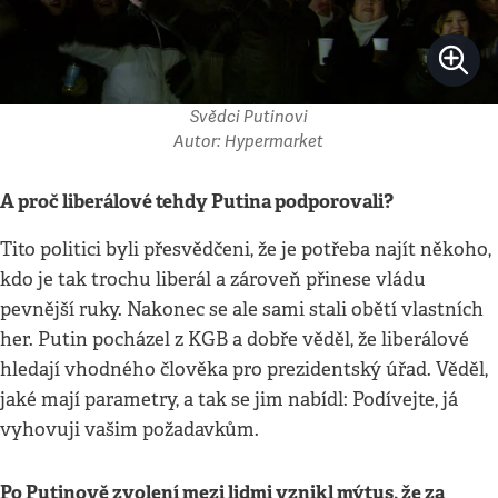
Svědci Putinovi
Autor: Hypermarket
A proč liberálové tehdy Putina podporovali?
Tito politici byli přesvědčeni, že je potřeba najít někoho,
kdo je tak trochu liberál a zároveň přinese vládu
pevnější ruky. Nakonec se ale sami stali obětí vlastních
her. Putin pocházel z KGB a dobře věděl, že liberálové
hledají vhodného člověka pro prezidentský úřad. Věděl,
jaké mají parametry, a tak se jim nabídl: Podívejte, já
vyhovuji vašim požadavkům.
Po Putinově zvolení mezi lidmi vznikl mýtus, že za