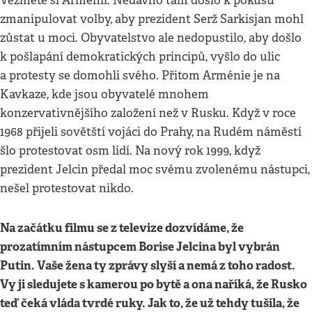
Vezměte si Arménii. Nedávno tam došlo k pokusu
zmanipulovat volby, aby prezident Serž Sarkisjan mohl
zůstat u moci. Obyvatelstvo ale nedopustilo, aby došlo
k pošlapání demokratických principů, vyšlo do ulic
a protesty se domohli svého. Přitom Arménie je na
Kavkaze, kde jsou obyvatelé mnohem
konzervativnějšího založení než v Rusku. Když v roce
1968 přijeli sovětští vojáci do Prahy, na Rudém náměstí
šlo protestovat osm lidí. Na nový rok 1999, když
prezident Jelcin předal moc svému zvolenému nástupci,
nešel protestovat nikdo.
Na začátku filmu se z televize dozvídáme, že
prozatímním nástupcem Borise Jelcina byl vybrán
Putin. Vaše žena ty zprávy slyší a nemá z toho radost.
Vy ji sledujete s kamerou po bytě a ona naříká, že Rusko
teď čeká vláda tvrdé ruky. Jak to, že už tehdy tušila, že