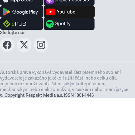
Sledujte nás
Autorská práva vykonává vydavatel. Bez písemného svolení
vydavatele je zakázáno jakékoli užití částí nebo celku díla,
zejména rozmnožování a šíření jakýmkoli způsobem,
mechanickým nebo elektronickým, v českém nebo jiném jazyce.
© Copyright Respekt Media a.s. ISSN 1801-1446