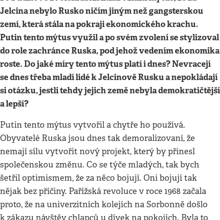
Jelcina nebylo Rusko ničím jiným než gangsterskou
zemí, která stála na pokraji ekonomického krachu.
Putin tento mýtus využil a po svém zvolení se stylizoval
do role zachránce Ruska, pod jehož vedením ekonomika
roste. Do jaké míry tento mýtus platí i dnes? Nevracejí
se dnes třeba mladí lidé k Jelcinově Rusku a nepokládají
si otázku, jestli tehdy jejich země nebyla demokratičtější
a lepší?
Putin tento mýtus vytvořil a chytře ho používá.
Obyvatelé Ruska jsou dnes tak demoralizovaní, že
nemají sílu vytvořit nový projekt, který by přinesl
společenskou změnu. Co se týče mladých, tak bych
šetřil optimismem, že za něco bojují. Oni bojují tak
nějak bez příčiny. Pařížská revoluce v roce 1968 začala
proto, že na univerzitních kolejích na Sorbonně došlo
k zákazu návštěv chlapců u dívek na pokojích. Byla to