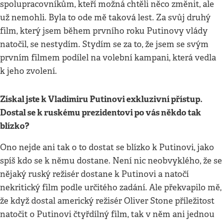
spolupracovníkům, kteří možná chtěli něco změnit, ale
už nemohli. Byla to ode mě taková lest. Za svůj druhý
film, který jsem během prvního roku Putinovy vlády
natočil, se nestydím. Stydím se za to, že jsem se svým
prvním filmem podílel na volební kampani, která vedla
k jeho zvolení.
Získal jste k Vladimiru Putinovi exkluzivní přístup.
Dostal se k ruskému prezidentovi po vás někdo tak
blízko?
Ono nejde ani tak o to dostat se blízko k Putinovi, jako
spíš kdo se k němu dostane. Není nic neobvyklého, že se
nějaký ruský režisér dostane k Putinovi a natočí
nekritický film podle určitého zadání. Ale překvapilo mě,
že když dostal americký režisér Oliver Stone příležitost
natočit o Putinovi čtyřdílný film, tak v něm ani jednou