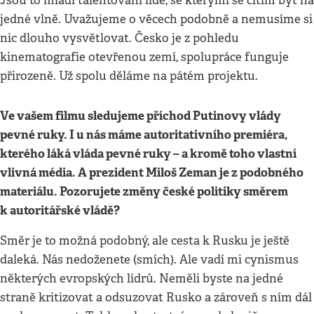
Jsou to mladí talentovaní lidé, se kterými se cítím být na
jedné vlně. Uvažujeme o věcech podobně a nemusíme si
nic dlouho vysvětlovat. Česko je z pohledu
kinematografie otevřenou zemí, spolupráce funguje
přirozeně. Už spolu děláme na pátém projektu.
Ve vašem filmu sledujeme příchod Putinovy vlády
pevné ruky. I u nás máme autoritativního premiéra,
kterého láká vláda pevné ruky – a kromě toho vlastní
vlivná média. A prezident Miloš Zeman je z podobného
materiálu. Pozorujete změny české politiky směrem
k autoritářské vládě?
Směr je to možná podobný, ale cesta k Rusku je ještě
daleká. Nás nedoženete (smích). Ale vadí mi cynismus
některých evropských lídrů. Neměli byste na jedné
straně kritizovat a odsuzovat Rusko a zároveň s ním dál