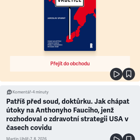
Přejít do obchodu
Komentář
•
4
minuty
Patříš před soud, doktůrku. Jak chápat
útoky na Anthonyho Fauciho, jenž
rozhodoval o zdravotní strategii USA v
časech covidu
Martin Uhlíř
•
7. 8. 2026