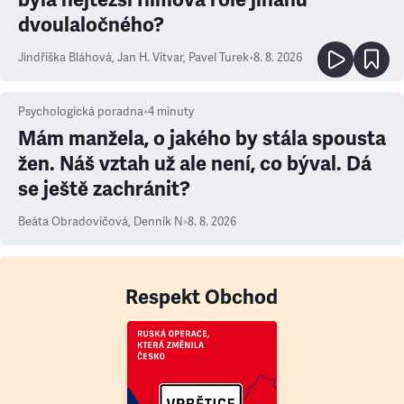
dvoulaločného?
Jindřiška Bláhová
,
Jan H. Vitvar
,
Pavel Turek
•
8. 8. 2026
Psychologická poradna
•
4
minuty
Mám manžela, o jakého by stála spousta
žen. Náš vztah už ale není, co býval. Dá
se ještě zachránit?
Beáta Obradovičová
,
Denník N
•
8. 8. 2026
Respekt Obchod