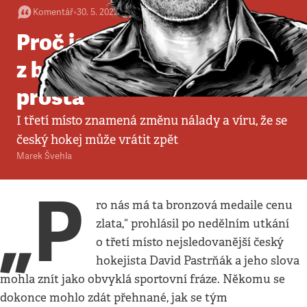
Komentář
•
30. 5. 2022
•
3
minuty
Proč jsme se tolik radovali
z bronzu? Odpověď je
prostá
I třetí místo znamená změnu nálady a víru, že se
český hokej může vrátit zpět
Marek Švehla
„P
ro nás má ta bronzová medaile cenu
zlata,“ prohlásil po nedělním utkání
o třetí místo nejsledovanější český
hokejista David Pastrňák a jeho slova
mohla znít jako obvyklá sportovní fráze. Někomu se
dokonce mohlo zdát přehnané, jak se tým