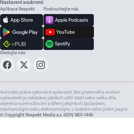
Nastavení soukromí
Aplikace Respekt
Poslouchejte nás
Sledujte nás
Autorská práva vykonává vydavatel. Bez písemného svolení
vydavatele je zakázáno jakékoli užití částí nebo celku díla,
zejména rozmnožování a šíření jakýmkoli způsobem,
mechanickým nebo elektronickým, v českém nebo jiném jazyce.
© Copyright Respekt Media a.s. ISSN 1801-1446