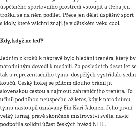
úspěšného sportovního prostředí vstoupit a třeba jen
trošku se na něm podílet. Přece jen dělat úspěšný sport
s idoly, které všichni znají, je v dětském věku cool.
Kdy, když ne teď?
Jedním z kroků k nápravě bylo hledání trenéra, který by
národní tým dovedl k medaili. Za posledních deset let se
tak u reprezentačního týmu dospělých vystřídalo sedm
koučů. Český hokej se přitom dlouho bránil jít
slovenskou cestou a najmout zahraničního trenéra. To
učinil pod tíhou neúspěchu až letos, kdy k národnímu
týmu nastoupil uznávaný Fin Kari Jalonen. Jeho první
velký turnaj, právě skončené mistrovství světa, navíc
podpořila solidní účast českých hvězd NHL.