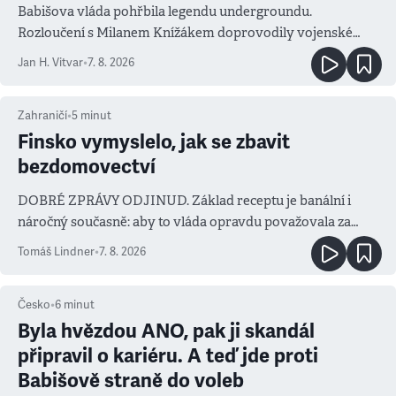
Babišova vláda pohřbila legendu undergroundu.
Rozloučení s Milanem Knížákem doprovodily vojenské
salvy i kritika pokrokářů
Jan H. Vitvar
•
7. 8. 2026
Zahraničí
•
5
minut
Finsko vymyslelo, jak se zbavit
bezdomovectví
DOBRÉ ZPRÁVY ODJINUD. Základ receptu je banální i
náročný současně: aby to vláda opravdu považovala za
prioritu
Tomáš Lindner
•
7. 8. 2026
Česko
•
6
minut
Byla hvězdou ANO, pak ji skandál
připravil o kariéru. A teď jde proti
Babišově straně do voleb