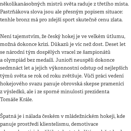
několikanásobných mistrů světa raduje z třetího místa.
Pastrňákova slova jsou ale přesným popisem situace:
tenhle bronz má pro zdejší sport skutečně cenu zlata.
Není tajemstvím, že český hokej je ve velkém útlumu,
možná dokonce krizi. Důkazů je víc než dost. Deset let
se národní tým dospělých vracel ze šampionátů
a olympiád bez medailí. Junioři neuspěli dokonce
sedmnáct let a jejich výkonnostní odstup od nejlepších
týmů světa se rok od roku zvětšuje. Vůči práci vedení
hokejového svazu panuje obrovská skepse pramenící
z výsledků, ale i ze sporné minulosti prezidenta
Tomáše Krále.
Špatná je i nálada českém v mládežnickém hokeji, kde
panuje prostředí klientelismu, demotivace