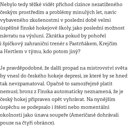
Nebylo tedy těžké vidět příchod cizince nezatíženého
českým prostředím a problémy minulých let, navíc
vybaveného zkušenostmi v poslední době velmi
úspěšné finské hokejové školy, jako poslední možnost
návratu na výsluní. Zkrátka pokud by pohořel
i špičkový zahraniční trenér s Pastrňákem, Krejčím
a Hertlem v týmu, kdo potom jiný?
Je pravděpodobné, že další propad na mistrovství světa
by vnesl do českého hokeje depresi, ze které by se hned
tak nevzpamatoval. Opačně to samozřejmě platit
nemusí; bronz z Finska automaticky neznamená, že je
český hokej připraven opět vyhrávat. Na nynějším
úspěchu se podepsalo i štěstí nebo momentální
okolnosti jako únava soupeře (Američané dohrávali
pouze na čtyři obránce).