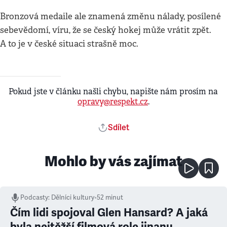
Bronzová medaile ale znamená změnu nálady, posílené
sebevědomí, víru, že se český hokej může vrátit zpět.
A to je v české situaci strašně moc.
Pokud jste v článku našli chybu, napište nám prosím na
opravy@respekt.cz
.
Sdílet
Mohlo by vás zajímat
Podcasty
:
Dělníci kultury
•
52 minut
Čím lidi spojoval Glen Hansard? A jaká
byla nejtěžší filmová role jinanu