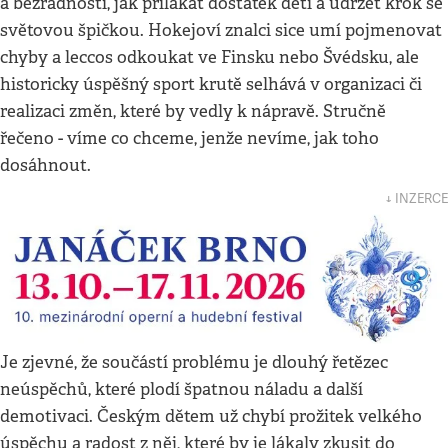
a bezradnosti, jak přilákat dostatek dětí a udržet krok se
světovou špičkou. Hokejoví znalci sice umí pojmenovat
chyby a leccos odkoukat ve Finsku nebo Švédsku, ale
historicky úspěšný sport krutě selhává v organizaci či
realizaci změn, které by vedly k nápravě. Stručně
řečeno - víme co chceme, jenže nevíme, jak toho
dosáhnout.
↓ INZERCE
Je zjevné, že součástí problému je dlouhý řetězec
neúspěchů, které plodí špatnou náladu a další
demotivaci. Českým dětem už chybí prožitek velkého
úspěchu a radost z něj, které by je lákaly zkusit do