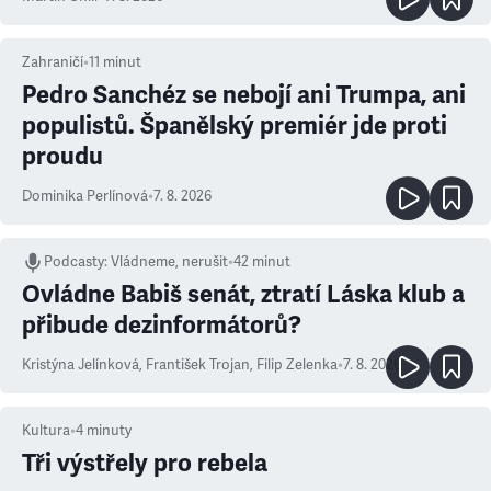
Zahraničí
•
11
minut
Pedro Sanchéz se nebojí ani Trumpa, ani
populistů. Španělský premiér jde proti
proudu
Dominika Perlínová
•
7. 8. 2026
Podcasty
:
Vládneme, nerušit
•
42 minut
Ovládne Babiš senát, ztratí Láska klub a
přibude dezinformátorů?
Kristýna Jelínková
,
František Trojan
,
Filip Zelenka
•
7. 8. 2026
Kultura
•
4
minuty
Tři výstřely pro rebela