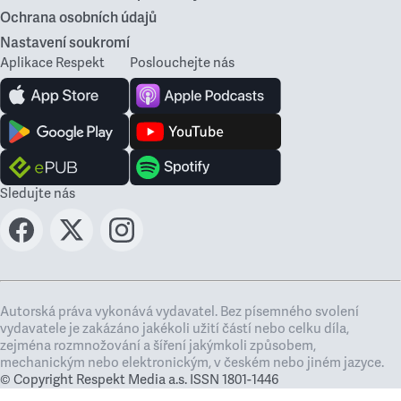
Ochrana osobních údajů
Nastavení soukromí
Aplikace Respekt
Poslouchejte nás
Sledujte nás
Autorská práva vykonává vydavatel. Bez písemného svolení
vydavatele je zakázáno jakékoli užití částí nebo celku díla,
zejména rozmnožování a šíření jakýmkoli způsobem,
mechanickým nebo elektronickým, v českém nebo jiném jazyce.
© Copyright Respekt Media a.s. ISSN 1801-1446