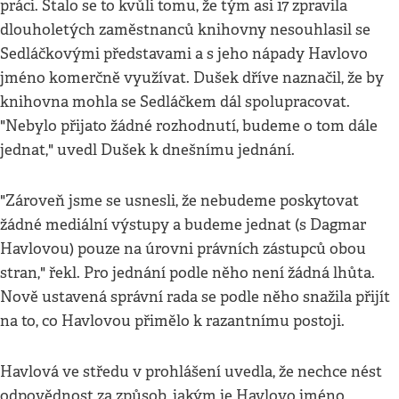
práci. Stalo se to kvůli tomu, že tým asi 17 zpravila
dlouholetých zaměstnanců knihovny nesouhlasil se
Sedláčkovými představami a s jeho nápady Havlovo
jméno komerčně využívat. Dušek dříve naznačil, že by
knihovna mohla se Sedláčkem dál spolupracovat.
"Nebylo přijato žádné rozhodnutí, budeme o tom dále
jednat," uvedl Dušek k dnešnímu jednání.
"Zároveň jsme se usnesli, že nebudeme poskytovat
žádné mediální výstupy a budeme jednat (s Dagmar
Havlovou) pouze na úrovni právních zástupců obou
stran," řekl. Pro jednání podle něho není žádná lhůta.
Nově ustavená správní rada se podle něho snažila přijít
na to, co Havlovou přimělo k razantnímu postoji.
Havlová ve středu v prohlášení uvedla, že nechce nést
odpovědnost za způsob, jakým je Havlovo jméno