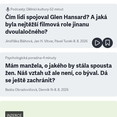
Podcasty
:
Dělníci kultury
•
52 minut
Čím lidi spojoval Glen Hansard? A jaká
byla nejtěžší filmová role jinanu
dvoulaločného?
Jindřiška Bláhová
,
Jan H. Vitvar
,
Pavel Turek
•
8. 8. 2026
Psychologická poradna
•
4
minuty
Mám manžela, o jakého by stála spousta
žen. Náš vztah už ale není, co býval. Dá
se ještě zachránit?
Beáta Obradovičová
,
Denník N
•
8. 8. 2026
INZERCE