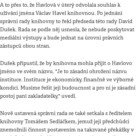
A to přes to, že Havlová v úterý odvolala souhlas k
užívání jména Václav Havel knihovnou. Po jednání
správní rady knihovny to řekl předseda této rady David
Dušek. Rada se podle něj usnesla, že nebude poskytovat
mediální výstupy a bude jednat na úrovni právních
zástupců obou stran.
Dušek připustil, že by knihovna mohla přijít o Havlovo
jméno ve svém názvu. "Je to zásadní ohrožení názvu
instituce. Instituce je ekonomicky, finančně ve výborné
kondici. Musíme řešit její budoucnost a pro ni je zásadní
postoj paní zakladatelky," uvedl.
Nově ustavená správní rada se také setkala s ředitelem
knihovny Tomášem Sedláčkem, jemuž její předchůdci
znemožnili činnost postavením na takzvané překážky v