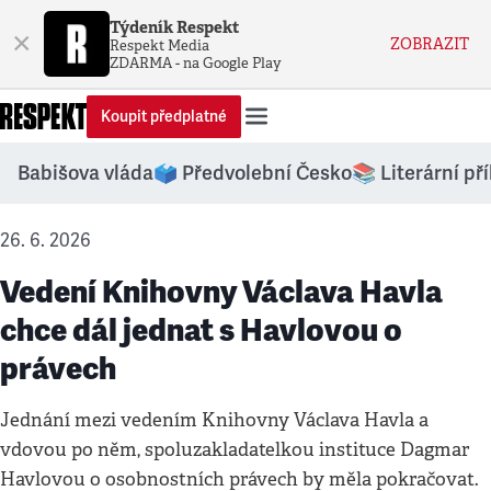
Týdeník Respekt
×
ZOBRAZIT
Respekt Media
ZDARMA - na Google Play
Koupit předplatné
Babišova vláda
🗳️ Předvolební Česko
📚 Literární př
26. 6. 2026
Vedení Knihovny Václava Havla
chce dál jednat s Havlovou o
právech
Jednání mezi vedením Knihovny Václava Havla a
vdovou po něm, spoluzakladatelkou instituce Dagmar
Havlovou o osobnostních právech by měla pokračovat.