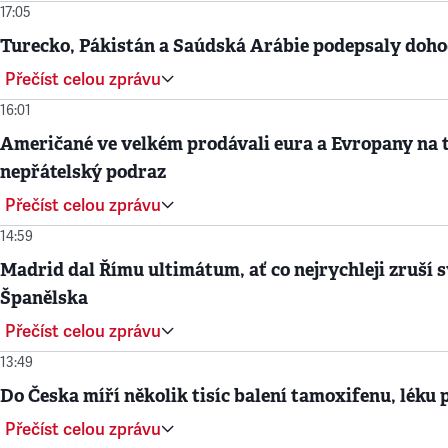
17:05
Turecko, Pákistán a Saúdská Arábie podepsaly doh
Přečíst celou zprávu
16:01
Američané ve velkém prodávali eura a Evropany na t
nepřátelský podraz
Přečíst celou zprávu
14:59
Madrid dal Římu ultimátum, ať co nejrychleji zruší svo
Španělska
Přečíst celou zprávu
13:49
Do Česka míří několik tisíc balení tamoxifenu, léku 
Přečíst celou zprávu