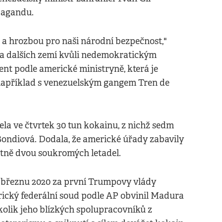
pagandu.
 a hrozbou pro naši národní bezpečnost,"
da dalších zemí kvůli nedemokratickým
nt podle americké ministryně, která je
například s venezuelským gangem Tren de
la ve čtvrtek 30 tun kokainu, z nichž sedm
Bondiová. Dodala, že americké úřady zabavily
etně dvou soukromých letadel.
 březnu 2020 za první Trumpovy vlády
ický federální soud podle AP obvinil Madura
kolik jeho blízkých spolupracovníků z