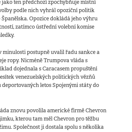
ě jako ten předchozí zpochybňuje místní
olby podle nich vyhrál opoziční politik
 Španělska. Opozice dokládá jeho výhru
ností, zatímco ústřední volební komise
sledky.
 minulosti postupně uvalil řadu sankce a
odeje ropy. Nicméně Trumpova vláda s
klad dojednala s Caracasem propuštění
esítek venezuelských politických vězňů
 deportovaných letos Spojenými státy do
láda znovu povolila americké firmě Chevron
ýjimku, kterou tam měl Chevron pro těžbu
u. Společnost ji dostala spolu s několika