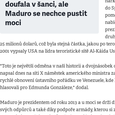
nark
doufala v šanci, ale
do S
Maduro se nechce pustit
pomo
moci
nabí
prez
druh
25 milionů dolarů, což byla stejná částka, jakou po ter
2001 vypsaly USA na lídra teroristické sítě Al-Káida 
"Toto je největší odměna v naší historii a dvojnásobek
napsal dnes na síti X náměstek amerického ministra z
rychlé obnovení ústavního pořádku ve Venezuele, kde 
hlasovali pro Edmunda Gonzáleze," dodal.
Maduro je prezidentem od roku 2013 a u moci se drží
svých odpůrců a také díky podpoře armády, kterou si 