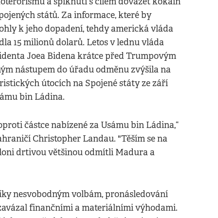
oterorismu a spiknutí s cílem dovážet kokain
pojených států. Za informace, které by
hly k jeho dopadení, tehdy americká vláda
dla 15 milionů dolarů. Letos v lednu vláda
identa Joea Bidena krátce před Trumpovým
ým nástupem do úřadu odměnu zvýšila na
oristických útocích na Spojené státy ze září
Usámu bin Ládina.
 oproti částce nabízené za Usámu bin Ládina,“
ahraničí Christopher Landau. "Těším se na
loni drtivou většinou odmítli Madura a
 díky nesvobodným volbám, pronásledování
zavázal finančními a materiálními výhodami.