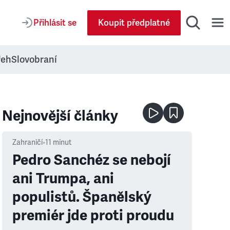
Přihlásit se
Koupit předplatné
řeh
Slovobraní
Nejnovější články
Zahraničí
•
11
minut
Pedro Sanchéz se nebojí
ani Trumpa, ani
populistů. Španělský
premiér jde proti proudu