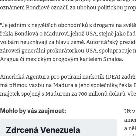
oznámení Bondiové označil za ubohou politickou pro
"Je jedním z největších obchodníků z drogami na světě
řekla Bondiová o Madurovi, jehož USA, stejně jako řa
volbám neuznávají za hlavu země. Autoritářský prezide
zároveň generální prokurátorkou USA, spolupracuje 
Aragua či mexickým drogovým kartelem Sinaloa.
Americká Agentura pro potírání narkotik (DEA) zadrže
má přímou vazbu na Madura a jeho společníky, řekla 
majetek spojený s Madurem za 700 milionů dolarů, vč
Mohlo by vás zaujmout:
Už v
amer
Zdrcená Venezuela
a ně