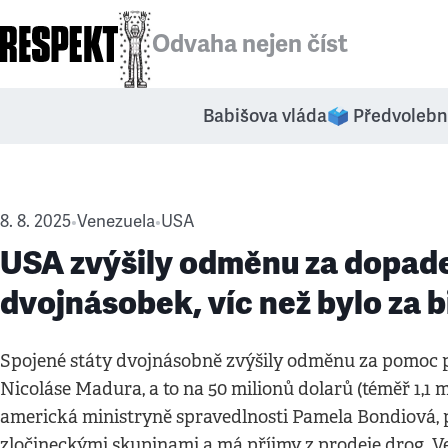
Odvaha nejen číst
Babišova vláda
🗳️ Předvolebn
8. 8. 2025
Venezuela
USA
•
•
USA zvýšily odměnu za dopad
dvojnásobek, víc než bylo za b
Spojené státy dvojnásobně zvýšily odměnu za pomoc 
Nicoláse Madura, a to na 50 milionů dolarů (téměř 1,1 
americká ministryně spravedlnosti Pamela Bondiová, 
zločineckými skupinami a má příjmy z prodeje drog. Ve