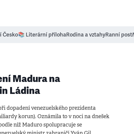
í Česko
📚 Literární příloha
Rodina a vztahy
Ranní post
ení Madura na
in Ládina
při dopadení venezuelského prezidenta
miliardy korun). Oznámila to v noci na dnešek
podle níž Maduro spolupracuje se
nezuelský ministr zahraničí Yván Gil