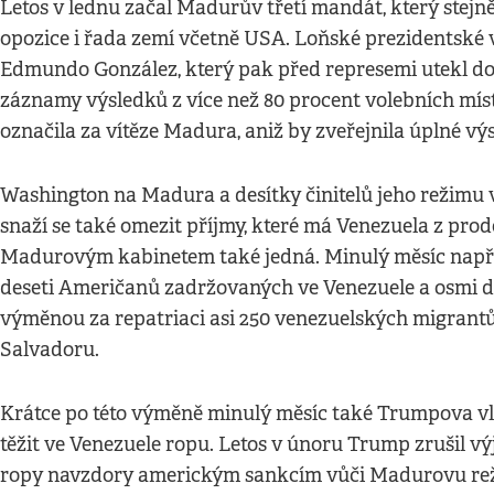
Letos v lednu začal Madurův třetí mandát, který stejn
opozice i řada zemí včetně USA. Loňské prezidentské v
Edmundo González, který pak před represemi utekl do
záznamy výsledků z více než 80 procent volebních míst
označila za vítěze Madura, aniž by zveřejnila úplné vý
Washington na Madura a desítky činitelů jeho režimu v
snaží se také omezit příjmy, které má Venezuela z pr
Madurovým kabinetem také jedná. Minulý měsíc napří
deseti Američanů zadržovaných ve Venezuele a osmi d
výměnou za repatriaci asi 250 venezuelských migrantů
Salvadoru.
Krátce po této výměně minulý měsíc také Trumpova v
těžit ve Venezuele ropu. Letos v únoru Trump zrušil v
ropy navzdory americkým sankcím vůči Madurovu režim