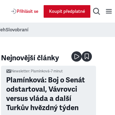
Přihlásit se
Koupit předplatné
řeh
Slovobraní
Nejnovější články
Newsletter
:
Plamínková
•
7
minut
Plamínková: Boj o Senát
odstartoval, Vávrovci
versus vláda a další
Turkův hvězdný týden