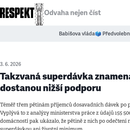
Odvaha nejen číst
Babišova vláda
🗳️ Předvolebn
3. 6. 2026
Takzvaná superdávka znamená p
dostanou nižší podporu
Téměř třem pětinám příjemců dosavadních dávek po p
Vyplývá to z analýzy ministerstva práce z údajů 155 5
domácností pak ukázalo, že pětině z nich po odečtení 
superdávkou ani životní minimum.