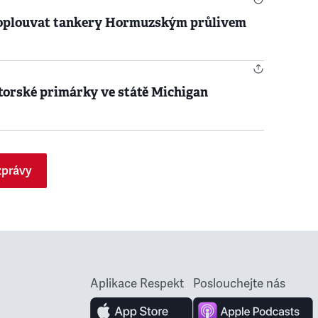
proplouvat tankery Hormuzským průlivem
torské primárky ve státě Michigan
zprávy
Aplikace Respekt
Poslouchejte nás