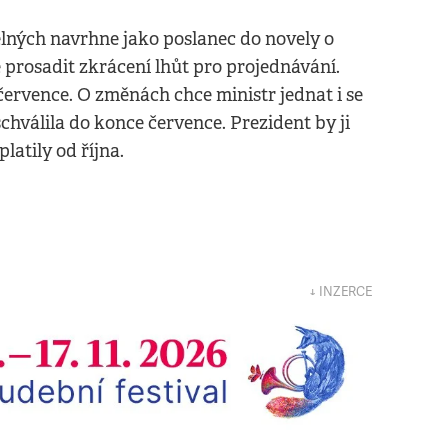
lných navrhne jako poslanec do novely o
 prosadit zkrácení lhůt pro projednávání.
rvence. O změnách chce ministr jednat i se
hválila do konce července. Prezident by ji
atily od října.
↓ INZERCE