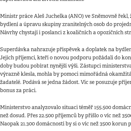
Ministr práce Aleš Juchelka (ANO) ve Sněmovně řekl, 
bydlení a úpravu skupiny zranitelných osob do projed
Návrhy chystají i poslanci z koaličních a opozičních st
Superdávka nahrazuje příspěvek a doplatek na bydlení,
Jejich příjemci, kteří o novou podporu požádali do konc
doby budou pobírat nynější výši. Zástupci ministerstv
výrazně klesla, mohla by pomoci mimořádná okamžitá 
žadatelé. Podává se jedna žádost. Víc se posuzuje příje
bonus za práci.
Ministerstvo analyzovalo situaci téměř 155.500 domácno
než dosud. Přes 22.500 příjemců by přišlo o víc než 350
Naopak 21.300 domácností by si o víc než 3500 korun p