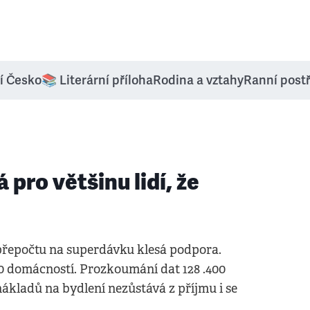
í Česko
📚 Literární příloha
Rodina a vztahy
Ranní post
ro většinu lidí, že
řepočtu na superdávku klesá podpora.
00 domácností. Prozkoumání dat 128 .400
nákladů na bydlení nezůstává z příjmu i se