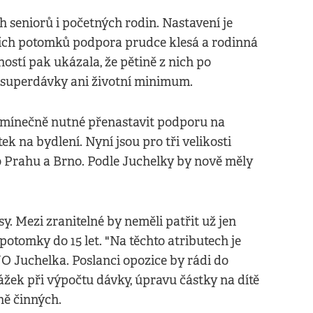
 seniorů i početných rodin. Nastavení je
rších potomků podpora prudce klesá a rodinná
ostí pak ukázala, že pětině z nich po
m superdávky ani životní minimum.
dmínečně nutné přenastavit podporu na
ek na bydlení. Nyní jsou pro tři velikosti
ro Prahu a Brno. Podle Juchelky by nově měly
y. Mezi zranitelné by neměli patřit už jen
 potomky do 15 let. "Na těchto atributech je
NO Juchelka. Poslanci opozice by rádi do
ážek při výpočtu dávky, úpravu částky na dítě
ně činných.