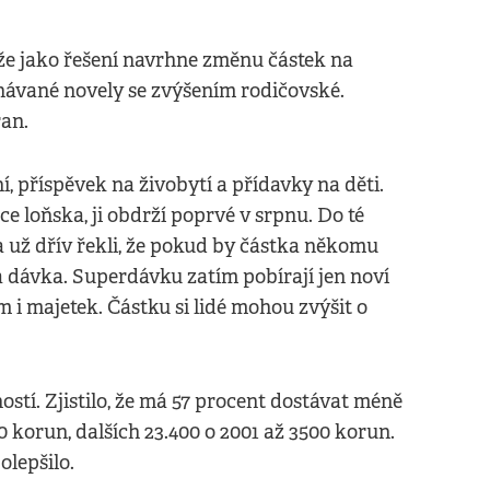
že jako řešení navrhne změnu částek na
návané novely se zvýšením rodičovské.
ran.
 příspěvek na živobytí a přídavky na děti.
e loňska, ji obdrží poprvé v srpnu. Do té
a už dřív řekli, že pokud by částka někomu
dávka. Superdávku zatím pobírají jen noví
m i majetek. Částku si lidé mohou zvýšit o
stí. Zjistilo, že má 57 procent dostávat méně
0 korun, dalších 23.400 o 2001 až 3500 korun.
olepšilo.