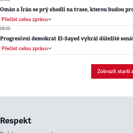
Omán a Írán se prý shodli na trase, kterou budou 
Přečíst celou zprávu
08:00
Progresivní demokrat El-Sayed vyhrál důležité sená
Přečíst celou zprávu
Zobrazit starší 
Respekt