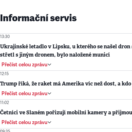
Informační servis
13:30
Ukrajinské letadlo v Lipsku, u kterého se našel dron 
střetl s jiným dronem, bylo naložené municí
Přečíst celou zprávu
12:15
Trump říká, že raket má Amerika víc než dost, a kdo
Přečíst celou zprávu
11:02
Četníci ve Slaném pořizují mobilní kamery a přijmou
Přečíst celou zprávu
09:35