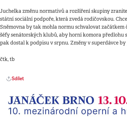
Juchelka změnu normativů a rozšíření skupiny zranite
státní sociální podpoře, která zvedá rodičovskou. Chce
Sněmovna by tak mohla normu schvalovat začátkem če
šéfy senátorských klubů, aby horní komora předlohu sc
pak dostal k podpisu v srpnu. Změny v superdávce by pl
čtk, tb
Sdílet