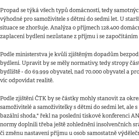
Propad se týká všech typů domácností, tedy samotných
výhodné pro samoživitele s dětmi do sedmi let. U sta
situace se zhoršuje. Analýza o příjmech 128.400 domácn
zaplacení bydlení nezůstane z příjmu i se započítání
Podle ministerstva je kvůli zjištěným dopadům bezpo
bydlení. Upravit by se měly normativy, tedy stropy část
bydliště - do 69.999 obyvatel, nad 70.000 obyvatel a p
víc odpovídat realitě.
Podle zjištění ČTK by se částky mohly stanovit za okres
samoživitelé a samoživitelky s dětmi do sedmi let, ale s
bazální shoda," řekl na poslední tiskové konferenci A
normy doplnili třeba ještě zohlednění insolvenčních sr
či změnu nastavení příjmu u osob samostatně výděleč