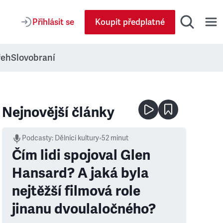
Přihlásit se
Koupit předplatné
řeh
Slovobraní
Nejnovější články
Podcasty
:
Dělníci kultury
•
52 minut
Čím lidi spojoval Glen
Hansard? A jaká byla
nejtěžší filmová role
jinanu dvoulaločného?