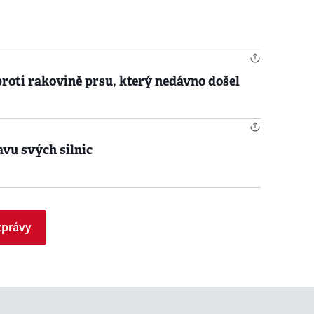
proti rakovině prsu, který nedávno došel
avu svých silnic
zprávy