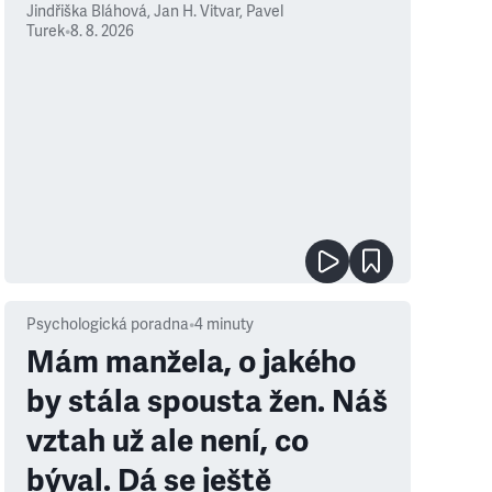
Jindřiška Bláhová
,
Jan H. Vitvar
,
Pavel
Turek
•
8. 8. 2026
Psychologická poradna
•
4
minuty
Mám manžela, o jakého
by stála spousta žen. Náš
vztah už ale není, co
býval. Dá se ještě