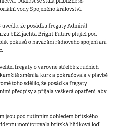
ictva. Událost se stala přibližně 35
oriální vody Spojeného království.
 uvedlo, že posádka fregaty Admirál
rzu blíží jachta Bright Future plující pod
olik pokusů o navázání rádiového spojení ani
c.
velitel fregaty o varovné střelbě z ručních
 okamžitě změnila kurz a pokračovala v plavbě
romě toho sdělilo, že posádka fregaty
mi předpisy a přijala veškerá opatření, aby
em jsou pod rutinním dohledem britského
identu monitorovala britská hlídková loď