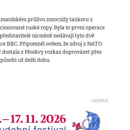
v Lamanšském průlivu zmocnily tankeru z
nkcionované ruské ropy. Byla to první operace
 představitelé nicméně nedávají tyto dvě
nice BBC. Připomněl ovšem, že zdroj z NATO
ič dostala z Moskvy rozkaz doprovázet přes
 působí už delší dobu.
↓ INZERCE