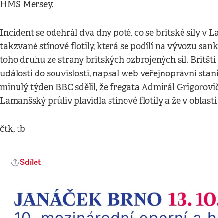
HMS Mersey.
Incident se odehrál dva dny poté, co se britské síly 
takzvané stínové flotily, která se podílí na vývozu sa
toho druhu ze strany britských ozbrojených sil. Britští
události do souvislosti, napsal web veřejnoprávní sta
minulý týden BBC sdělil, že fregata Admirál Grigorov
Lamanšský průliv plavidla stínové flotily a že v oblasti
čtk, tb
Sdílet