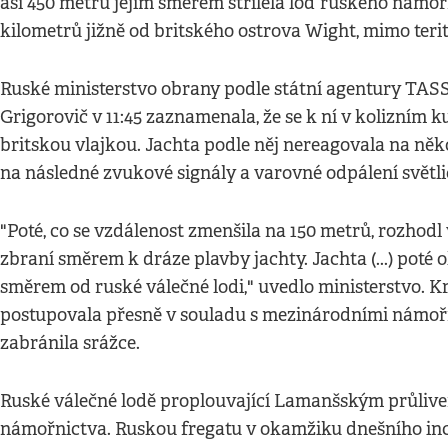
asi 450 metrů jejím směrem střílela loď ruského námořn
kilometrů jižně od britského ostrova Wight, mimo terit
Ruské ministerstvo obrany podle státní agentury TASS
Grigorovič v 11:45 zaznamenala, že se k ní v kolizním ku
britskou vlajkou. Jachta podle něj nereagovala na něk
na následné zvukové signály a varovné odpálení světli
"Poté, co se vzdálenost zmenšila na 150 metrů, rozhodl 
zbraní směrem k dráze plavby jachty. Jachta (...) poté
směrem od ruské válečné lodi," uvedlo ministerstvo. K
postupovala přesně v souladu s mezinárodními námořní
zabránila srážce.
Ruské válečné lodě proplouvající Lamanšským průliv
námořnictva. Ruskou fregatu v okamžiku dnešního inc