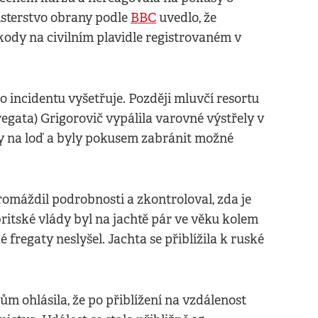
nisterstvo obrany podle
BBC
uvedlo, že
škody na civilním plavidle registrovaném v
o incidentu vyšetřuje. Později mluvčí resortu
egata) Grigorovič vypálila varovné výstřely v
ly na loď a byly pokusem zabránit možné
hromáždil podrobnosti a zkontroloval, zda je
ritské vlády byl na jachtě pár ve věku kolem
é fregaty neslyšel. Jachta se přiblížila k ruské
ům ohlásila, že po přiblížení na vzdálenost