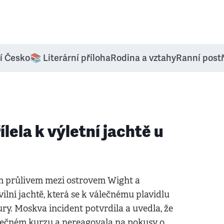
í Česko
📚 Literární příloha
Rodina a vztahy
Ranní post
lela k výletní jachtě u
m průlivem mezi ostrovem Wight a
lní jachtě, která se k válečnému plavidlu
ury. Moskva incident potvrdila a uvedla, že
zpečném kurzu a nereagovala na pokusy o