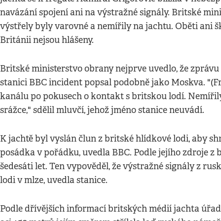
navázání spojení ani na výstražné signály. Britské mi
výstřely byly varovné a nemířily na jachtu. Oběti ani 
Británii nejsou hlášeny.
Britské ministerstvo obrany nejprve uvedlo, že zprávu 
stanici BBC incident popsal podobně jako Moskva. "(Fr
kanálu po pokusech o kontakt s britskou lodí. Nemíři
srážce," sdělil mluvčí, jehož jméno stanice neuvádí.
K jachtě byl vyslán člun z britské hlídkové lodi, aby s
posádka v pořádku, uvedla BBC. Podle jejího zdroje z b
šedesáti let. Ten vypověděl, že výstražné signály z rusk
lodi v mlze, uvedla stanice.
Podle dřívějších informací britských médií jachta úřad