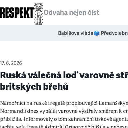
Odvaha nejen číst
Babišova vláda
🗳️ Předvolebn
17. 6. 2026
Ruská válečná loď varovně stří
britských břehů
Námořníci na ruské fregatě proplouvající Lamanšský
Normandií dnes vypálili varovné výstřely směrem k civi
přiblížila. Informovaly o tom zahraniční tiskové agent
jachta se k fregatě Admirál Grigorovič blížila v nebe