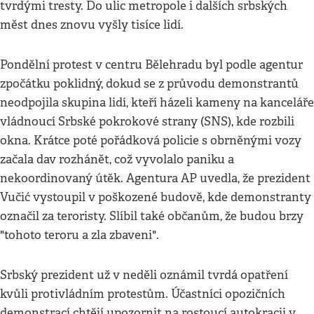
tvrdými tresty. Do ulic metropole i dalších srbských
měst dnes znovu vyšly tisíce lidí.
Pondělní protest v centru Bělehradu byl podle agentur
zpočátku poklidný, dokud se z průvodu demonstrantů
neodpojila skupina lidí, kteří házeli kameny na kanceláře
vládnoucí Srbské pokrokové strany (SNS), kde rozbili
okna. Krátce poté pořádková policie s obrněnými vozy
začala dav rozhánět, což vyvolalo paniku a
nekoordinovaný útěk. Agentura AP uvedla, že prezident
Vučić vystoupil v poškozené budově, kde demonstranty
označil za teroristy. Slíbil také občanům, že budou brzy
"tohoto teroru a zla zbaveni".
Srbský prezident už v neděli oznámil tvrdá opatření
kvůli protivládním protestům. Účastníci opozičních
demonstrací chtějí upozornit na rostoucí autokracii v