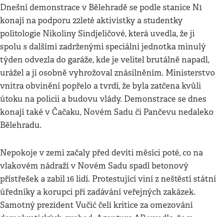
Dnešní demonstrace v Bělehradě se podle stanice N1
konají na podporu 22leté aktivistky a studentky
politologie Nikoliny Sindjeličové, která uvedla, že ji
spolu s dalšími zadrženými speciální jednotka minulý
týden odvezla do garáže, kde je velitel brutálně napadl,
urážel a jí osobně vyhrožoval znásilněním. Ministerstvo
vnitra obvinění popřelo a tvrdí, že byla zatčena kvůli
útoku na policii a budovu vlády. Demonstrace se dnes
konají také v Čačaku, Novém Sadu či Pančevu nedaleko
Bělehradu.
Nepokoje v zemi začaly před devíti měsíci poté, co na
vlakovém nádraží v Novém Sadu spadl betonový
přístřešek a zabil 16 lidí. Protestující viní z neštěstí státní
úředníky a korupci při zadávání veřejných zakázek.
Samotný prezident Vučić čelí kritice za omezování