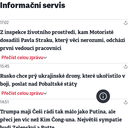
Informační servis
17:02
Z inspekce životního prostředí, kam Motoristé
dosadili Pavla Straku, který věci nerozumí, odchází
první vedoucí pracovníci
Přečíst celou zprávu
15:45
Rusko chce prý ukrajinské drony, které ukořistilo v
boji, poslat nad Pobaltské státy
Přečíst celou zprávu
14:51
Trumpa mají Češi rádi tak málo jako Putina, ale
přeci jen víc než Kim Čong-una. Největší sympatie
budí Zelenskyj a Rutte