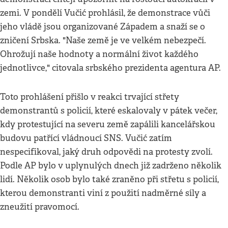
zemi. V pondělí Vučić prohlásil, že demonstrace vůči
jeho vládě jsou organizované Západem a snaží se o
zničení Srbska. "Naše země je ve velkém nebezpečí.
Ohrožují naše hodnoty a normální život každého
jednotlivce," citovala srbského prezidenta agentura AP.
Toto prohlášení přišlo v reakci trvající střety
demonstrantů s policií, které eskalovaly v pátek večer,
kdy protestující na severu země zapálili kancelářskou
budovu patřící vládnoucí SNS. Vučić zatím
nespecifikoval, jaký druh odpovědi na protesty zvolí.
Podle AP bylo v uplynulých dnech již zadrženo několik
lidí. Několik osob bylo také zraněno při střetu s policií,
kterou demonstranti viní z použití nadměrné síly a
zneužití pravomocí.