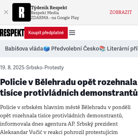
Týdeník Respekt
×
ZOBRAZIT
Respekt Media
ZDARMA - na Google Play
Koupit předplatné
Babišova vláda
🗳️ Předvolební Česko
📚 Literární př
19. 8. 2025
Srbsko
Protesty
•
•
Policie v Bělehradu opět rozehnala
tisíce protivládních demonstrantů
Policie v srbském hlavním městě Bělehradu v pondělí
opět rozehnala tisíce protivládních demonstrantů,
informovala dnes agentura AP. Srbský prezident
Aleksandar Vučić v reakci pohrozil protestujícím