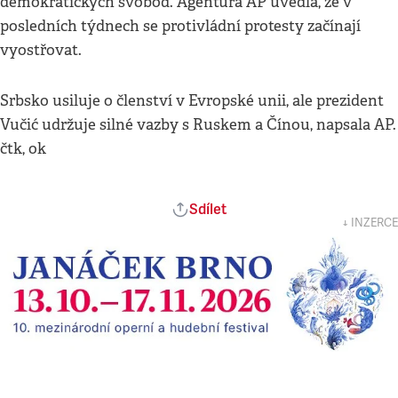
demokratických svobod. Agentura AP uvedla, že v
posledních týdnech se protivládní protesty začínají
vyostřovat.
Srbsko usiluje o členství v Evropské unii, ale prezident
Vučić udržuje silné vazby s Ruskem a Čínou, napsala AP.
čtk, ok
Sdílet
↓ INZERCE