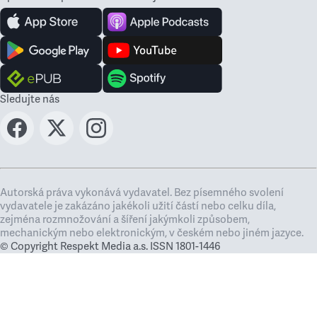
Sledujte nás
Autorská práva vykonává vydavatel. Bez písemného svolení
vydavatele je zakázáno jakékoli užití částí nebo celku díla,
zejména rozmnožování a šíření jakýmkoli způsobem,
mechanickým nebo elektronickým, v českém nebo jiném jazyce.
© Copyright Respekt Media a.s. ISSN 1801-1446