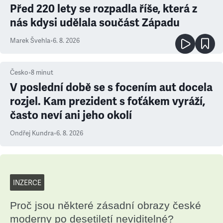
Před 220 lety se rozpadla říše, která z
nás kdysi udělala součást Západu
Marek Švehla
•
6. 8. 2026
Česko
•
8
minut
V poslední době se s focením aut docela
rozjel. Kam prezident s foťákem vyráží,
často neví ani jeho okolí
Ondřej Kundra
•
6. 8. 2026
INZERCE
Proč jsou některé zásadní obrazy české
moderny po desetiletí neviditelné?