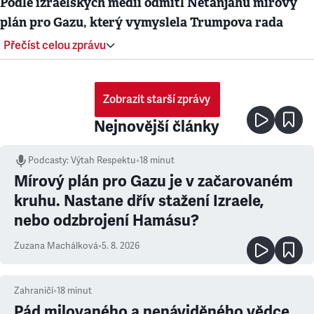
Podle izraelských médií odmítl Netanjahu mírový
plán pro Gazu, který vymyslela Trumpova rada
Přečíst celou zprávu
Zobrazit starší zprávy
Nejnovější články
Podcasty
:
Výtah Respektu
•
18 minut
Mírový plán pro Gazu je v začarovaném
kruhu. Nastane dřív stažení Izraele,
nebo odzbrojení Hamásu?
Zuzana Machálková
•
5. 8. 2026
Zahraničí
•
18
minut
Pád milovaného a nenáviděného vědce