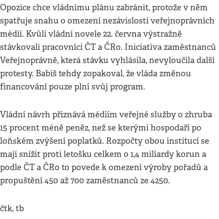
Opozice chce vládnímu plánu zabránit, protože v něm
spatřuje snahu o omezení nezávislosti veřejnoprávních
médií. Kvůli vládní novele 22. června výstražně
stávkovali pracovníci ČT a ČRo. Iniciativa zaměstnanců
Veřejnoprávně, která stávku vyhlásila, nevyloučila další
protesty. Babiš tehdy zopakoval, že vláda změnou
financování pouze plní svůj program.
Vládní návrh přiznává médiím veřejné služby o zhruba
15 procent méně peněz, než se kterými hospodaří po
loňském zvýšení poplatků. Rozpočty obou institucí se
mají snížit proti letošku celkem o 1,4 miliardy korun a
podle ČT a ČRo to povede k omezení výroby pořadů a
propuštění 450 až 700 zaměstnanců ze 4250.
čtk, tb