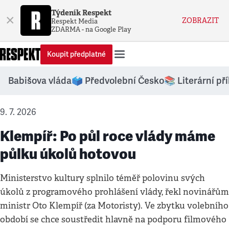
Týdeník Respekt
×
ZOBRAZIT
Respekt Media
ZDARMA - na Google Play
Koupit předplatné
Babišova vláda
🗳️ Předvolební Česko
📚 Literární př
9. 7. 2026
Klempíř: Po půl roce vlády máme
půlku úkolů hotovou
Ministerstvo kultury splnilo téměř polovinu svých
úkolů z programového prohlášení vlády, řekl novinářům
ministr Oto Klempíř (za Motoristy). Ve zbytku volebního
období se chce soustředit hlavně na podporu filmového