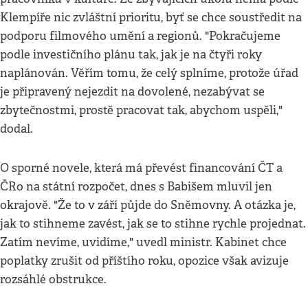
Klempíře nic zvláštní prioritu, byť se chce soustředit na
podporu filmového umění a regionů. "Pokračujeme
podle investičního plánu tak, jak je na čtyři roky
naplánován. Věřím tomu, že celý splníme, protože úřad
je připravený nejezdit na dovolené, nezabývat se
zbytečnostmi, prostě pracovat tak, abychom uspěli,"
dodal.
O sporné novele, která má převést financování ČT a
ČRo na státní rozpočet, dnes s Babišem mluvil jen
okrajově. "Že to v září půjde do Sněmovny. A otázka je,
jak to stihneme zavést, jak se to stihne rychle projednat.
Zatím nevíme, uvidíme," uvedl ministr. Kabinet chce
poplatky zrušit od příštího roku, opozice však avizuje
rozsáhlé obstrukce.