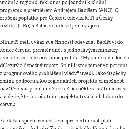
umění a regionů, řekl dnes po jednání k plnění
programu s premiérem Andrejem Babišem (ANO). O
zrušení poplatků pro Českou televizi (ČT) a Český
rozhlas (ČRo) s Babišem mluvil jen okrajově.
Ministři měli výkaz své činnosti odevzdat Babišovi do
konce června, premiér dnes s jednotlivými ministry
jejich hodnocení postupně probírá. "My jsme měli docela
důležitý a úspěšný report. Splnili jsme téměř 50 procent
z programového prohlášení vlády," uvedl. Jako úspěchy
zmínil podporu 2500 regionálních projektů či možnost
navštěvovat první neděli v měsíci některá státní muzea
a galerie, která v pilotním projektu trvala od dubna do
června.
Za další úspěch označil devítiprocentní růst platů
pracovníků v kultuře. Ze zbývajících úkolů nemá podle