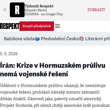
Týdeník Respekt
×
ZOBRAZIT
Respekt Media
ZDARMA - na Google Play
Koupit předplatné
Babišova vláda
🗳️ Předvolební Česko
📚 Literární př
5. 5. 2026
Írán: Krize v Hormuzském průlivu
nemá vojenské řešení
Události v Hormuzském průlivu ukazují, že neexistuje
vojenské řešení, prohlásil íránský ministr zahraničí
Abbás Arakčí. Zároveň jako patový označil americký
Projekt Svoboda, při němž chtějí americké lodě pomáhat