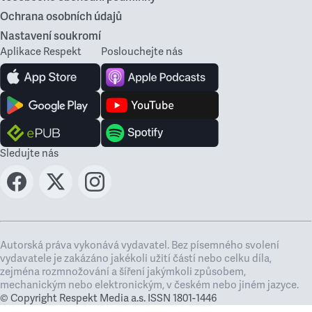
Ochrana osobních údajů
Nastavení soukromí
Aplikace Respekt
Poslouchejte nás
Sledujte nás
Autorská práva vykonává vydavatel. Bez písemného svolení
vydavatele je zakázáno jakékoli užití částí nebo celku díla,
zejména rozmnožování a šíření jakýmkoli způsobem,
mechanickým nebo elektronickým, v českém nebo jiném jazyce.
© Copyright Respekt Media a.s. ISSN 1801-1446