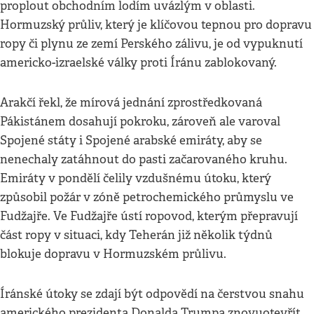
proplout obchodním lodím uvázlým v oblasti.
Hormuzský průliv, který je klíčovou tepnou pro dopravu
ropy či plynu ze zemí Perského zálivu, je od vypuknutí
americko-izraelské války proti Íránu zablokovaný.
Arakčí řekl, že mírová jednání zprostředkovaná
Pákistánem dosahují pokroku, zároveň ale varoval
Spojené státy i Spojené arabské emiráty, aby se
nenechaly zatáhnout do pasti začarovaného kruhu.
Emiráty v pondělí čelily vzdušnému útoku, který
způsobil požár v zóně petrochemického průmyslu ve
Fudžajře. Ve Fudžajře ústí ropovod, kterým přepravují
část ropy v situaci, kdy Teherán již několik týdnů
blokuje dopravu v Hormuzském průlivu.
Íránské útoky se zdají být odpovědí na čerstvou snahu
amerického prezidenta Donalda Trumpa znovuotevřít