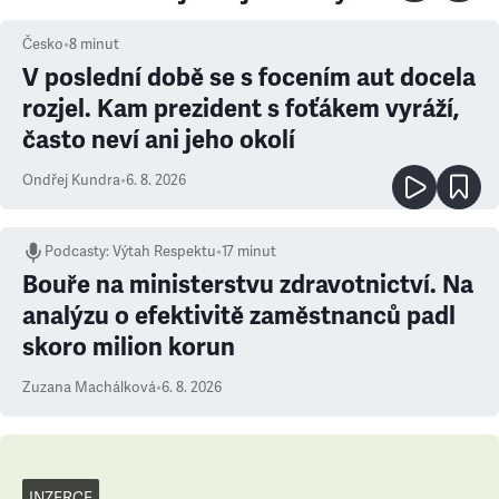
Česko
•
8
minut
V poslední době se s focením aut docela
rozjel. Kam prezident s foťákem vyráží,
často neví ani jeho okolí
Ondřej Kundra
•
6. 8. 2026
Podcasty
:
Výtah Respektu
•
17 minut
Bouře na ministerstvu zdravotnictví. Na
analýzu o efektivitě zaměstnanců padl
skoro milion korun
Zuzana Machálková
•
6. 8. 2026
INZERCE