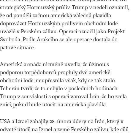
strategický Hormuzský průliv. Trump v neděli oznámil,
že od pondělí začnou americká válečná plavidla
doprovázet Hormuzským průlivem obchodní lodě
uvázlé v Perském zálivu. Operaci označil jako Projekt
Svoboda. Podle Arakčího se ale operace dostala do
patové situace.
Americká armáda nicméně uvedla, že úžinou s
podporou torpédoborců propluly dvě americké
obchodní lodě; neupřesnila však, kdy se tak stalo.
Teherán tvrdí, že to nebylo v posledních hodinách.
Trump v souvislosti s operací varoval Írán, že ho zcela
zničí, pokud bude útočit na americká plavidla.
USA a Izrael zahájily 28. února údery na Írán, který v
odvetě útočil na Izrael a země Perského zálivu, kde cílil