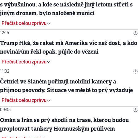
s výbušninou, a kde se následně jiný letoun střetl s
jiným dronem, bylo naložené municí
Přečíst celou zprávu
12:15
Trump říká, že raket má Amerika víc než dost, a kdo
novinářům řekl opak, půjde do vězení
Přečíst celou zprávu
11:02
Četníci ve Slaném pořizují mobilní kamery a
přijmou psovody. Situace ve městě to prý vyžaduje
Přečíst celou zprávu
09:35
Omán a Írán se prý shodli na trase, kterou budou
proplouvat tankery Hormuzským průlivem