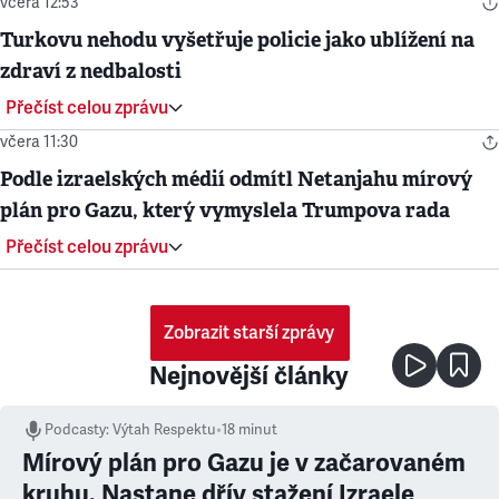
včera 12:53
Turkovu nehodu vyšetřuje policie jako ublížení na
zdraví z nedbalosti
Přečíst celou zprávu
včera 11:30
Podle izraelských médií odmítl Netanjahu mírový
plán pro Gazu, který vymyslela Trumpova rada
Přečíst celou zprávu
Zobrazit starší zprávy
Nejnovější články
Podcasty
:
Výtah Respektu
•
18 minut
Mírový plán pro Gazu je v začarovaném
kruhu. Nastane dřív stažení Izraele,