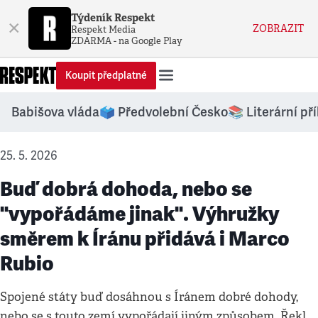
Týdeník Respekt
×
ZOBRAZIT
Respekt Media
ZDARMA - na Google Play
Koupit předplatné
Babišova vláda
🗳️ Předvolební Česko
📚 Literární př
25. 5. 2026
Buď dobrá dohoda, nebo se
"vypořádáme jinak". Výhružky
směrem k Íránu přidává i Marco
Rubio
Spojené státy buď dosáhnou s Íránem dobré dohody,
nebo se s touto zemí vypořádají jiným způsobem. Řekl