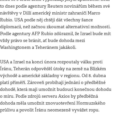
to dnes podle agentury Reuters novinářům během své
návštěvy v Dillí americký ministr zahraničí Marco
Rubio. USA podle něj chtějí dát všechny šance
diplomacii, než začnou zkoumat alternativní možnosti.
Podle agentury AFP Rubio zdůraznil, že Izrael bude mít
vždy právo se bránit, ať bude dohoda mezi
Washingtonem a Teheránem jakákoli.
USA a Izrael na konci února rozpoutaly válku proti
Íránu, Teherán odpověděl útoky na země na Blízkém
východě a americké základny v regionu. Od 8. dubna
platí příměří. Zároveň probíhají jednání o předběžné
dohodě, která mají umožnit budoucí konečnou dohodu
o míru. Podle zdrojů serveru Axios by předběžná
dohoda měla umožnit znovuotevření Hormuzského
průlivu a povolit Íránu neomezeně vyvážet ropu.