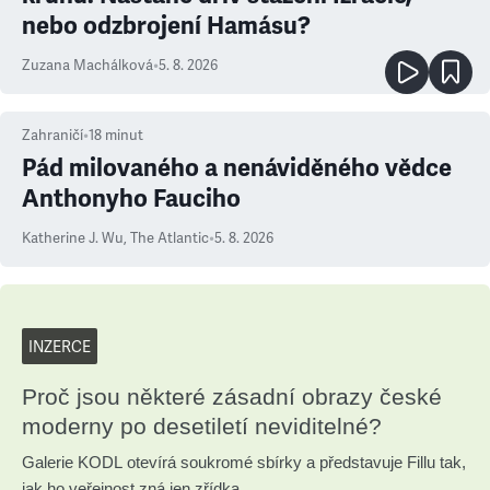
nebo odzbrojení Hamásu?
Zuzana Machálková
•
5. 8. 2026
Zahraničí
•
18
minut
Pád milovaného a nenáviděného vědce
Anthonyho Fauciho
Katherine J. Wu
,
The Atlantic
•
5. 8. 2026
INZERCE
Proč jsou některé zásadní obrazy české
moderny po desetiletí neviditelné?
Galerie KODL otevírá soukromé sbírky a představuje Fillu tak,
jak ho veřejnost zná jen zřídka.