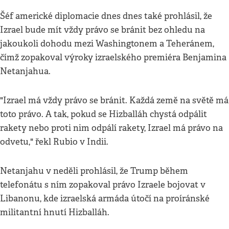
Šéf americké diplomacie dnes dnes také prohlásil, že
Izrael bude mít vždy právo se bránit bez ohledu na
jakoukoli dohodu mezi Washingtonem a Teheránem,
čímž zopakoval výroky izraelského premiéra Benjamina
Netanjahua.
"Izrael má vždy právo se bránit. Každá země na světě má
toto právo. A tak, pokud se Hizballáh chystá odpálit
rakety nebo proti nim odpálí rakety, Izrael má právo na
odvetu," řekl Rubio v Indii.
Netanjahu v neděli prohlásil, že Trump během
telefonátu s ním zopakoval právo Izraele bojovat v
Libanonu, kde izraelská armáda útočí na proíránské
militantní hnutí Hizballáh.