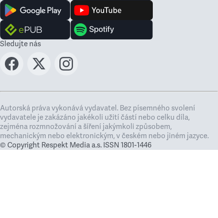
Sledujte nás
Autorská práva vykonává vydavatel. Bez písemného svolení
vydavatele je zakázáno jakékoli užití částí nebo celku díla,
zejména rozmnožování a šíření jakýmkoli způsobem,
mechanickým nebo elektronickým, v českém nebo jiném jazyce.
© Copyright Respekt Media a.s. ISSN 1801-1446