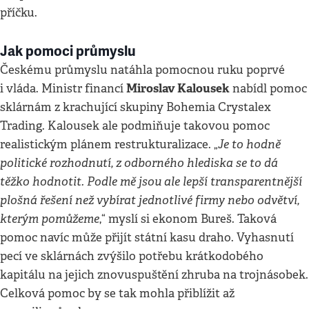
příčku.
Jak pomoci průmyslu
Českému průmyslu natáhla pomocnou ruku poprvé
Miroslav Kalousek
i vláda. Ministr financí
nabídl pomoc
sklárnám z krachující skupiny Bohemia Crystalex
Trading. Kalousek ale podmiňuje takovou pomoc
Je to hodně
realistickým plánem restrukturalizace. „
politické rozhodnutí, z odborného hlediska se to dá
těžko hodnotit. Podle mě jsou ale lepší transparentnější
plošná řešení než vybírat jednotlivé firmy nebo odvětví,
kterým pomůžeme
,“ myslí si ekonom Bureš. Taková
pomoc navíc může přijít státní kasu draho. Vyhasnutí
pecí ve sklárnách zvýšilo potřebu krátkodobého
kapitálu na jejich znovuspuštění zhruba na trojnásobek.
Celková pomoc by se tak mohla přiblížit až