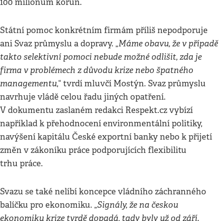
100 milionům korun.
Státní pomoc konkrétním firmám příliš nepodporuje
Máme obavu, že v případě
ani Svaz průmyslu a dopravy. „
takto selektivní pomoci nebude možné odlišit, zda je
firma v problémech z důvodu krize nebo špatného
managementu
,“ tvrdí mluvčí Mostýn. Svaz průmyslu
navrhuje vládě celou řadu jiných opatření.
V dokumentu zaslaném redakci Respekt.cz vybízí
například k přehodnocení environmentální politiky,
navýšení kapitálu České exportní banky nebo k přijetí
změn v zákoníku práce podporujících flexibilitu
trhu práce.
Svazu se také nelíbí koncepce vládního záchranného
Signály, že na českou
balíčku pro ekonomiku. „
ekonomiku krize tvrdě dopadá, tady byly už od září.