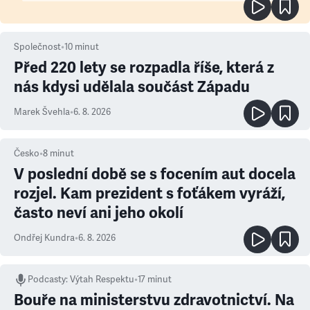
Společnost
•
10
minut
Před 220 lety se rozpadla říše, která z
nás kdysi udělala součást Západu
Marek Švehla
•
6. 8. 2026
Česko
•
8
minut
V poslední době se s focením aut docela
rozjel. Kam prezident s foťákem vyráží,
často neví ani jeho okolí
Ondřej Kundra
•
6. 8. 2026
Podcasty
:
Výtah Respektu
•
17 minut
Bouře na ministerstvu zdravotnictví. Na