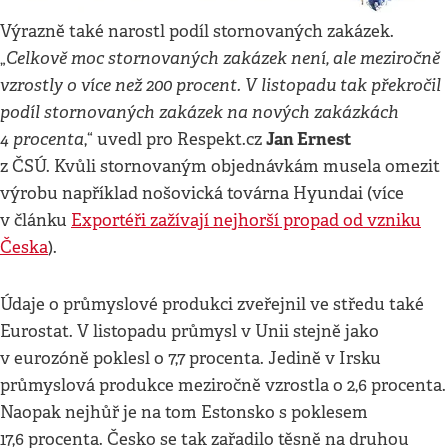
Výrazně také narostl podíl stornovaných zakázek.
Celkově moc stornovaných zakázek není, ale meziročně
„
vzrostly o více než 200 procent. V listopadu tak překročil
podíl stornovaných zakázek na nových zakázkách
4 procenta
Jan Ernest
,“ uvedl pro Respekt.cz
z ČSÚ. Kvůli stornovaným objednávkám musela omezit
výrobu například nošovická továrna Hyundai (více
v článku
Exportéři zažívají nejhorší propad od vzniku
Česka
).
Údaje o průmyslové produkci zveřejnil ve středu také
Eurostat. V listopadu průmysl v Unii stejně jako
v eurozóně poklesl o 7,7 procenta. Jedině v Irsku
průmyslová produkce meziročně vzrostla o 2,6 procenta.
Naopak nejhůř je na tom Estonsko s poklesem
17,6 procenta. Česko se tak zařadilo těsně na druhou