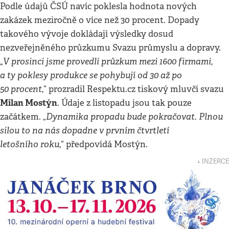
Podle údajů ČSÚ navíc poklesla hodnota nových
zakázek meziročně o více než 30 procent. Dopady
takového vývoje dokládají výsledky dosud
nezveřejněného průzkumu Svazu průmyslu a dopravy.
V prosinci jsme provedli průzkum mezi 1600 firmami,
„
a ty poklesy produkce se pohybují od 30 až po
50 procent
,“ prozradil Respektu.cz tiskový mluvčí svazu
Milan Mostýn
. Údaje z listopadu jsou tak pouze
Dynamika propadu bude pokračovat. Plnou
začátkem. „
silou to na nás dopadne v prvním čtvrtletí
letošního roku
,“ předpovídá Mostýn.
↓ INZERCE