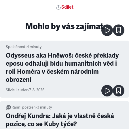
Sdílet
Mohlo by vás zajímat
Společnost
•
4
minuty
Odysseus aka Hněwoš: české překlady
eposu odhalují bídu humanitních věd i
roli Homéra v českém národním
obrození
Silvie Lauder
•
7. 8. 2026
Ranní postřeh
•
3
minuty
Ondřej Kundra: Jaká je vlastně česká
pozice, co se Kuby týče?