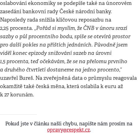
oslabování ekonomiky se podepíše také na únorovém
zasedání bankovní rady České národní banky.
Naposledy rada snížila klíčovou reposazbu na
Pořád si myslím, že ČNB v únoru srazí
2,25 procenta. „
sazby o půl procentního bodu, spíše se otevírá prostor
pro další pokles na příštích jednáních. Původně jsem
viděl konec epizody snižování sazeb na úrovni
1,5 procenta, teď očekávám, že se na přelomu prvního
a druhého čtvrtletí dostaneme na jedno procento
,“
uzavřel Bureš. Na zveřejněná data o průmyslu reagovala
okamžitě také česká měna, která oslabila k euru až
k 27 korunám.
Pokud jste v článku našli chybu, napište nám prosím na
opravy@respekt.cz
.