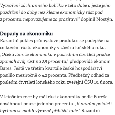
Vytváření záchranného balíčku v této době a ještě jeho
pozdržení do doby, než klesne ekonomický růst pod
2 procenta, nepovažujeme za prozíravé
,“ doplnil Mostýn.
Dopady na ekonomiku
Razantní pokles průmyslové produkce se podepíše na
celkovém růstu ekonomiky v závěru loňského roku.
Očekávám, že ekonomika v posledním čtvrtletí prudce
„
zpomalí svůj růst na 2,5 procenta
,“ předpovídá ekonom
Bureš. Ještě ve třetím kvartále české hospodářství
posílilo meziročně o 4,2 procenta. Předběžný odhad za
poslední čtvrtletí loňského roku zveřejní ČSÚ 13. února.
V letošním roce by měl růst ekonomiky podle Bureše
V prvním pololetí
dosáhnout pouze jednoho procenta. „
bychom se mohli výrazně přiblížit nule.
“ Razantní