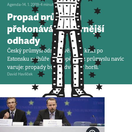
Agenda
•
14. 1. 2009
•
4
minuty
Propad průmyslu
překonává nejčernější
odhady
Český průmysl odnáší světovou krizi po
Estonsku nejhůře v Evropě. Svaz průmyslu navíc
varuje: propady budou dvakrát horší.
David Havlíček