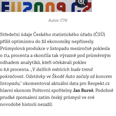
Autor: ČTK
Středeční údaje Českého statistického úřadu (ČSÚ)
příliš optimismu do žil ekonomiky nepřinesly.
Průmyslová produkce v listopadu meziročně poklesla
o 17,4 procenta a skončila tak výrazně pod průměrným
odhadem analytiků, kteří očekávali pokles
V dalších měsících bude trend
o 8,8 procenta. „
pokračovat. Odstávky ve Škodě Auto začaly až koncem
listopadu
,“ okomentoval aktuální data pro Respekt.cz
Jan Bureš
hlavní ekonom Poštovní spořitelny
. Podobně
prudké zpomalení zatím český průmysl ve své
novodobé historii nezažil.