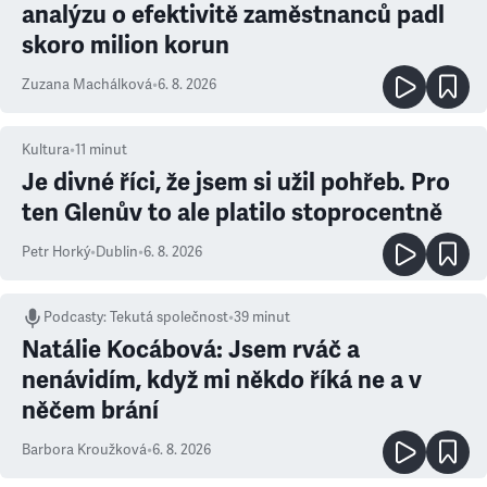
analýzu o efektivitě zaměstnanců padl
skoro milion korun
Zuzana Machálková
•
6. 8. 2026
Kultura
•
11
minut
Je divné říci, že jsem si užil pohřeb. Pro
ten Glenův to ale platilo stoprocentně
Petr Horký
•
Dublin
•
6. 8. 2026
Podcasty
:
Tekutá společnost
•
39 minut
Natálie Kocábová: Jsem rváč a
nenávidím, když mi někdo říká ne a v
něčem brání
Barbora Kroužková
•
6. 8. 2026