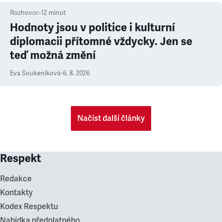
Rozhovor
•
12
minut
Hodnoty jsou v politice i kulturní
diplomacii přítomné vždycky. Jen se
teď možná změní
Eva Soukeníková
•
6. 8. 2026
Načíst další články
Respekt
Redakce
Kontakty
Kodex Respektu
Nabídka předplatného