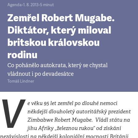
Agenda
•
1. 8. 2013
•
5
minut
Zemřel Robert Mugabe.
Diktátor, který miloval
britskou královskou
rodinu
Co pohánělo autokrata, který se chystal
vládnout i po devadesátce
Tomáš Lindner
V
e věku 95 let zemřel po dlouhé nemoci
někdejší dlouholetý autoritářský prezident
Zimbabwe Robert Mugabe. Vládl státu na
jihu Afriky „železnou rukou“ od získání
nezávislosti na někdejší koloniální mocnosti Británii