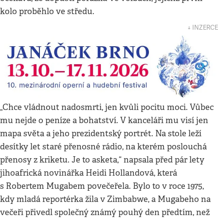
kolo proběhlo ve středu.
↓ INZERCE
„Chce vládnout nadosmrti, jen kvůli pocitu moci. Vůbec
mu nejde o peníze a bohatství. V kanceláři mu visí jen
mapa světa a jeho prezidentský portrét. Na stole leží
desítky let staré přenosné rádio, na kterém poslouchá
přenosy z kriketu. Je to asketa,“ napsala před pár lety
jihoafrická novinářka Heidi Hollandová, která
s Robertem Mugabem povečeřela. Bylo to v roce 1975,
kdy mladá reportérka žila v Zimbabwe, a Mugabeho na
večeři přivedl společný známý pouhý den předtím, než