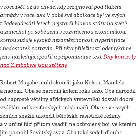
v roce 1980 až do chvíle, kdy rezignoval pod tlakem
armády v roce 2017. V době své abdikace byl ve svých
třiadevadesáti letech nejstarší hlavou státu na světě
a zanechal po sobě zemi s rozvrácenou ekonomikou,
kterou sužuje vysoká nezaměstnanost, hyperinflace
i nedostatek potravin. Při této příležitosti odemykáme
jeho následující profil a připomínáme text
Dny kontroly
nad Zimbabwe jsou sečteny
Robert Mugabe mohl skončit jako Nelson Mandela –
a naopak. Oba se narodili kolem roku 1920. Oba narozdíl
od naprosté většiny afrických vrstevníků dostali dobré
vzdělání od křesťanských misionářů. Oba se ve svých
zemích snažili ukončit bělošské, rasistické režimy
a v určité fázi přitom vsadili na ozbrojený boj, ve kterém
jim pomohl Sovětský svaz. Oba také seděli dlouho