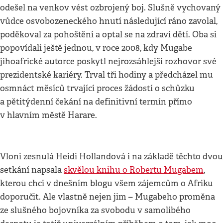
odešel na venkov vést ozbrojený boj. Slušně vychovaný
vůdce osvobozeneckého hnutí následující ráno zavolal,
poděkoval za pohoštění a optal se na zdraví dětí. Oba si
popovídali ještě jednou, v roce 2008, kdy Mugabe
jihoafrické autorce poskytl nejrozsáhlejší rozhovor své
prezidentské kariéry. Trval tři hodiny a předcházel mu
osmnáct měsíců trvající proces žádostí o schůzku
a pětitýdenní čekání na definitivní termín přímo
v hlavním městě Harare.
Vloni zesnulá Heidi Hollandová i na základě těchto dvou
setkání napsala
skvělou knihu o Robertu Mugabem
,
kterou chci v dnešním blogu všem zájemcům o Afriku
doporučit. Ale vlastně nejen jim – Mugabeho proměna
ze slušného bojovníka za svobodu v samolibého