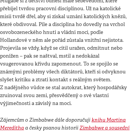
Mugabe si z dětství odnesl malé sebevědomí, které
přebíjel tvrdou pracovní disciplínou. Už na katolické
misii tvrdě dřel, aby si získal uznání katolických knězů,
které obdivoval. Píle a disciplína ho dovedly na vrchol
osvobozeneckého hnutí a vládní moci, podle
Hollandové v něm ale pořád zůstala vnitřní nejistota.
Projevila se vždy, když se cítil uražen, odmítnut nebo
ponížen – pak se naštval, mstil a nedokázal
vsugerovanou křivdu zapomenout. To se spojilo se
známými problémy všech diktátorů, kteří si odvyknou
slyšet kritiku a ztratí kontakt s reálným světem.
Z nadějného vůdce se stal autokrat, který hospodářsky
zruinoval svou zemi, přesvědčený o své vlastní
výjimečnosti a závislý na moci.
Zájemcům o Zimbabwe dále doporučuji
knihu Martina
Mereditha
a česky psanou historii
Zimbabwe a sousední