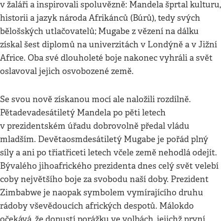
v žaláři a inspirovali spoluvězně: Mandela šprtal kulturu,
historii a jazyk národa Afrikánců (Búrů), tedy svých
bělošských utlačovatelů; Mugabe z vězení na dálku
získal šest diplomů na univerzitách v Londýně a v Jižní
Africe. Oba své dlouholeté boje nakonec vyhráli a svět
oslavoval jejich osvobozené země.
Se svou nově získanou mocí ale naložili rozdílně.
Pětadevadesátiletý Mandela po pěti letech
v prezidentském úřadu dobrovolně předal vládu
mladším. Devětaosmdesátiletý Mugabe je pořád plný
síly a ani po třiatřiceti letech včele země nehodlá odejít.
Bývalého jihoafrického prezidenta dnes celý svět velebí
coby největšího boje za svobodu naší doby. Prezident
Zimbabwe je naopak symbolem vymírajícího druhu
rádoby vševědoucích afrických despotů. Málokdo
očekává, že dopustí porážku ve volbách, jejichž první