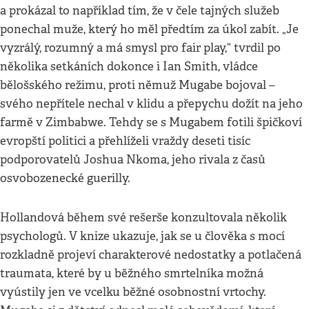
a prokázal to například tím, že v čele tajných služeb
ponechal muže, který ho měl předtím za úkol zabít. „Je
vyzrálý, rozumný a má smysl pro fair play,“ tvrdil po
několika setkáních dokonce i Ian Smith, vládce
bělošského režimu, proti němuž Mugabe bojoval –
svého nepřítele nechal v klidu a přepychu dožít na jeho
farmě v Zimbabwe. Tehdy se s Mugabem fotili špičkoví
evropští politici a přehlíželi vraždy deseti tisíc
podporovatelů Joshua Nkoma, jeho rivala z časů
osvobozenecké guerilly.
Hollandová během své rešerše konzultovala několik
psychologů. V knize ukazuje, jak se u člověka s mocí
rozkladně projeví charakterové nedostatky a potlačená
traumata, které by u běžného smrtelníka možná
vyústily jen ve vcelku běžné osobnostní vrtochy.