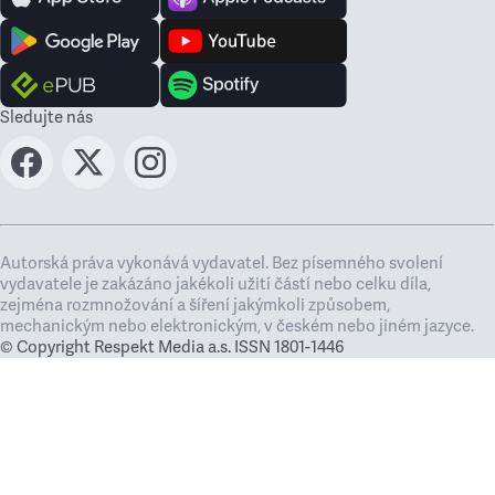
Sledujte nás
Autorská práva vykonává vydavatel. Bez písemného svolení
vydavatele je zakázáno jakékoli užití částí nebo celku díla,
zejména rozmnožování a šíření jakýmkoli způsobem,
mechanickým nebo elektronickým, v českém nebo jiném jazyce.
© Copyright Respekt Media a.s. ISSN 1801-1446