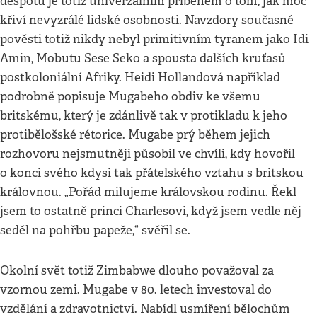
despotu je totiž univerzálním příběhem o tom, jak moc
křiví nevyzrálé lidské osobnosti. Navzdory současné
pověsti totiž nikdy nebyl primitivním tyranem jako Idi
Amin, Mobutu Sese Seko a spousta dalších kruťasů
postkoloniální Afriky. Heidi Hollandová například
podrobně popisuje Mugabeho obdiv ke všemu
britskému, který je zdánlivě tak v protikladu k jeho
protibělošské rétorice. Mugabe prý během jejich
rozhovoru nejsmutněji působil ve chvíli, kdy hovořil
o konci svého kdysi tak přátelského vztahu s britskou
královnou. „Pořád milujeme královskou rodinu. Řekl
jsem to ostatně princi Charlesovi, když jsem vedle něj
seděl na pohřbu papeže,“ svěřil se.
Okolní svět totiž Zimbabwe dlouho považoval za
vzornou zemi. Mugabe v 80. letech investoval do
vzdělání a zdravotnictví. Nabídl usmíření bělochům