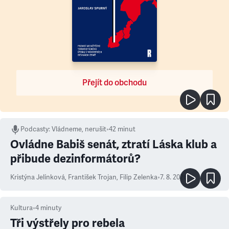
Přejít do obchodu
Podcasty
:
Vládneme, nerušit
•
42 minut
Ovládne Babiš senát, ztratí Láska klub a
přibude dezinformátorů?
Kristýna Jelínková
,
František Trojan
,
Filip Zelenka
•
7. 8. 2026
Kultura
•
4
minuty
Tři výstřely pro rebela