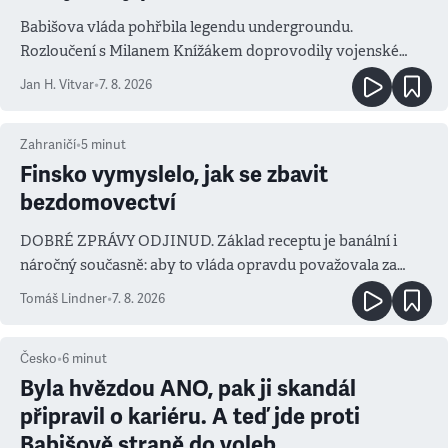
Babišova vláda pohřbila legendu undergroundu.
Rozloučení s Milanem Knížákem doprovodily vojenské
salvy i kritika pokrokářů
Jan H. Vitvar
•
7. 8. 2026
Zahraničí
•
5
minut
Finsko vymyslelo, jak se zbavit
bezdomovectví
DOBRÉ ZPRÁVY ODJINUD. Základ receptu je banální i
náročný současně: aby to vláda opravdu považovala za
prioritu
Tomáš Lindner
•
7. 8. 2026
Česko
•
6
minut
Byla hvězdou ANO, pak ji skandál
připravil o kariéru. A teď jde proti
Babišově straně do voleb