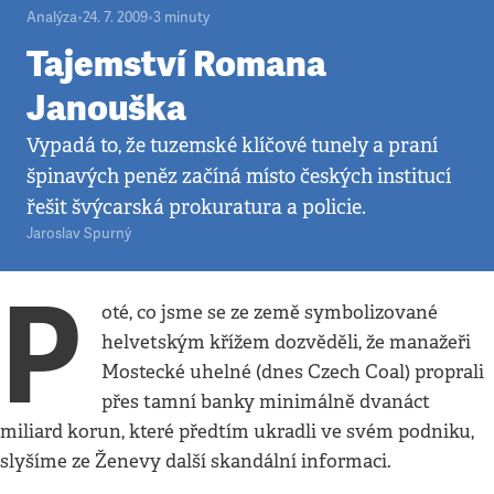
Analýza
•
24. 7. 2009
•
3
minuty
Tajemství Romana
Janouška
Vypadá to, že tuzemské klíčové tunely a praní
špinavých peněz začíná místo českých institucí
řešit švýcarská prokuratura a policie.
Jaroslav Spurný
P
oté, co jsme se ze země symbolizované
helvetským křížem dozvěděli, že manažeři
Mostecké uhelné (dnes Czech Coal) proprali
přes tamní banky minimálně dvanáct
miliard korun, které předtím ukradli ve svém podniku,
slyšíme ze Ženevy další skandální informaci.