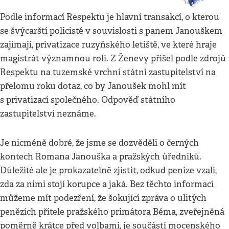
Podle informací Respektu je hlavní transakcí, o kterou
se švýcarští policisté v souvislosti s panem Janouškem
zajímají, privatizace ruzyňského letiště, ve které hraje
magistrát významnou roli. Z Ženevy přišel podle zdrojů
Respektu na tuzemské vrchní státní zastupitelství na
přelomu roku dotaz, co by Janoušek mohl mít
s privatizací společného. Odpověď státního
zastupitelství neznáme.
Je nicméně dobré, že jsme se dozvěděli o černých
kontech Romana Janouška a pražských úředníků.
Důležité ale je prokazatelně zjistit, odkud peníze vzali,
zda za nimi stojí korupce a jaká. Bez těchto informací
můžeme mít podezření, že šokující zpráva o ulitých
penězích přítele pražského primátora Béma, zveřejněná
poměrně krátce před volbami, je součástí mocenského