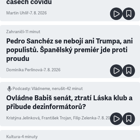
časech covidu
Martin Uhlíř
•
7. 8. 2026
Zahraničí
•
11
minut
Pedro Sanchéz se nebojí ani Trumpa, ani
populistů. Španělský premiér jde proti
proudu
Dominika Perlínová
•
7. 8. 2026
Podcasty
:
Vládneme, nerušit
•
42 minut
Ovládne Babiš senát, ztratí Láska klub a
přibude dezinformátorů?
Kristýna Jelínková
,
František Trojan
,
Filip Zelenka
•
7. 8. 2026
Kultura
•
4
minuty