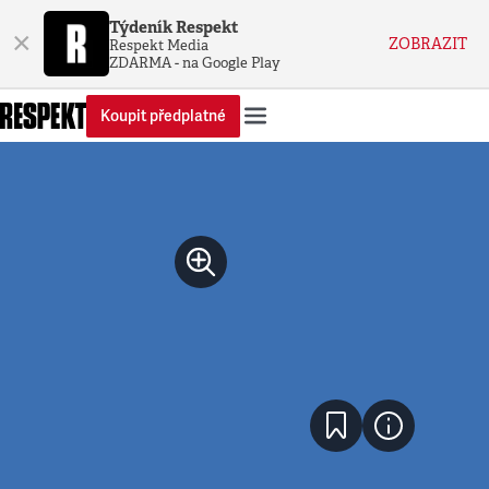
Týdeník Respekt
×
ZOBRAZIT
Respekt Media
ZDARMA - na Google Play
Koupit předplatné