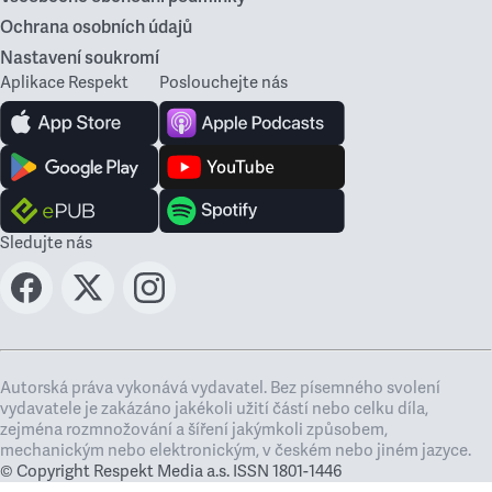
Ochrana osobních údajů
Nastavení soukromí
Aplikace Respekt
Poslouchejte nás
Sledujte nás
Autorská práva vykonává vydavatel. Bez písemného svolení
vydavatele je zakázáno jakékoli užití částí nebo celku díla,
zejména rozmnožování a šíření jakýmkoli způsobem,
mechanickým nebo elektronickým, v českém nebo jiném jazyce.
© Copyright Respekt Media a.s. ISSN 1801-1446