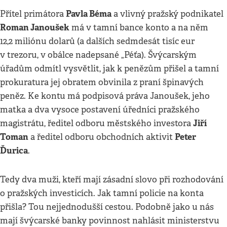
Pavla Béma
Přítel primátora
a vlivný pražský podnikatel
Roman Janoušek
má v tamní bance konto a na něm
12,2 miliónu dolarů (a dalších sedmdesát tisíc eur
v trezoru, v obálce nadepsané „Péťa). Švýcarským
úřadům odmítl vysvětlit, jak k penězům přišel a tamní
prokuratura jej obratem obvinila z praní špinavých
peněz. Ke kontu má podpisová práva Janoušek, jeho
matka a dva vysoce postavení úředníci pražského
Jiří
magistrátu, ředitel odboru městského investora
Toman
Peter
a ředitel odboru obchodních aktivit
Ďurica
.
Tedy dva muži, kteří mají zásadní slovo při rozhodování
o pražských investicích. Jak tamní policie na konta
přišla? Tou nejjednodušší cestou. Podobně jako u nás
mají švýcarské banky povinnost nahlásit ministerstvu