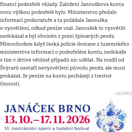
financí podezřelé vklady. Založení Janouškova konta
svou výškou podezřelé bylo. Ministerstvo předalo
informaci prokuratuře a ta požádala Janouška
o vysvětlení, odkud peníze vzal. Janoušek to vysvětlit
nedokázal a byl obviněn z praní špinavých peněz.
Mimochodem když česká policie dostane z tuzemského
ministerstva informaci o podezřelém kontu, nedokáže
s tím v drtivé většině případů nic udělat. Na rozdíl od
Švýcarů nestačí nevysvětlení původu peněz, ale musí
prokázat, že peníze na kontu pocházejí z trestné
činnosti.
↓ INZERCE