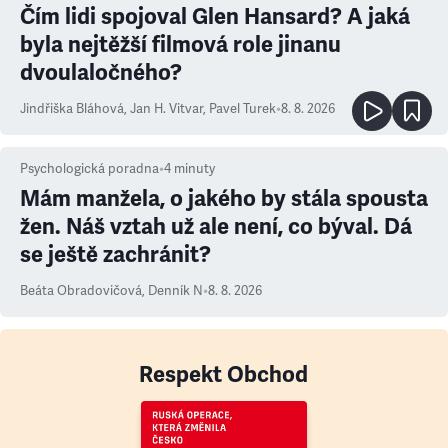
Čím lidi spojoval Glen Hansard? A jaká
byla nejtěžší filmová role jinanu
dvoulaločného?
Jindřiška Bláhová
,
Jan H. Vitvar
,
Pavel Turek
•
8. 8. 2026
Psychologická poradna
•
4
minuty
Mám manžela, o jakého by stála spousta
žen. Náš vztah už ale není, co býval. Dá
se ještě zachránit?
Beáta Obradovičová
,
Denník N
•
8. 8. 2026
Respekt Obchod