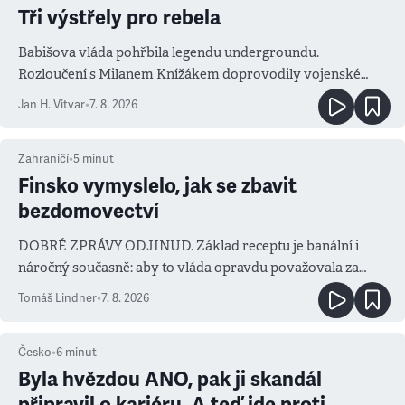
Tři výstřely pro rebela
Babišova vláda pohřbila legendu undergroundu.
Rozloučení s Milanem Knížákem doprovodily vojenské
salvy i kritika pokrokářů
Jan H. Vitvar
•
7. 8. 2026
Zahraničí
•
5
minut
Finsko vymyslelo, jak se zbavit
bezdomovectví
DOBRÉ ZPRÁVY ODJINUD. Základ receptu je banální i
náročný současně: aby to vláda opravdu považovala za
prioritu
Tomáš Lindner
•
7. 8. 2026
Česko
•
6
minut
Byla hvězdou ANO, pak ji skandál
připravil o kariéru. A teď jde proti