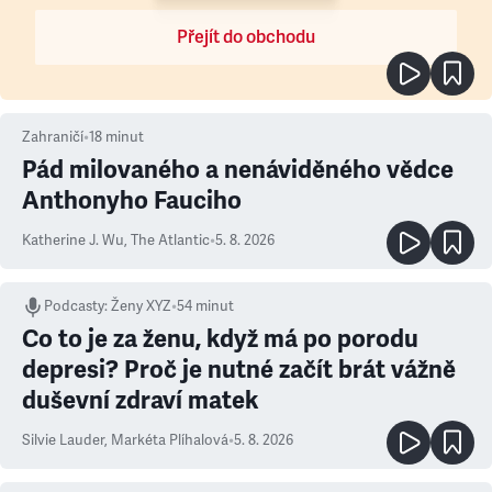
Přejít do obchodu
Zahraničí
•
18
minut
Pád milovaného a nenáviděného vědce
Anthonyho Fauciho
Katherine J. Wu
,
The Atlantic
•
5. 8. 2026
Podcasty
:
Ženy XYZ
•
54 minut
Co to je za ženu, když má po porodu
depresi? Proč je nutné začít brát vážně
duševní zdraví matek
Silvie Lauder
,
Markéta Plíhalová
•
5. 8. 2026