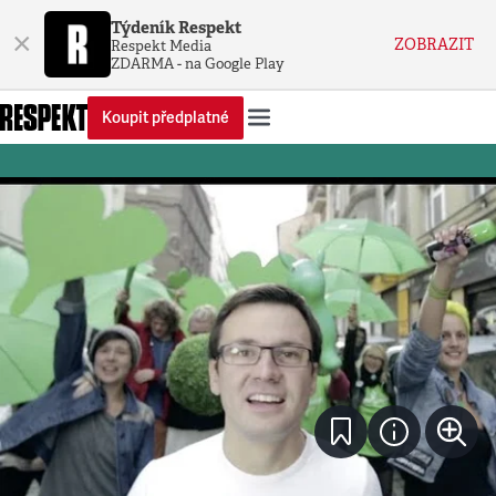
Týdeník Respekt
×
ZOBRAZIT
Respekt Media
ZDARMA - na Google Play
Koupit předplatné