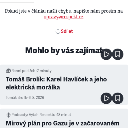
Pokud jste v článku našli chybu, napište nám prosím na
opravy@respekt.cz
.
Sdílet
Mohlo by vás zajímat
Ranní postřeh
•
2
minuty
Tomáš Brolík: Karel Havlíček a jeho
elektrická morálka
Tomáš Brolík
•
6. 8. 2026
Podcasty
:
Výtah Respektu
•
18 minut
Mírový plán pro Gazu je v začarovaném