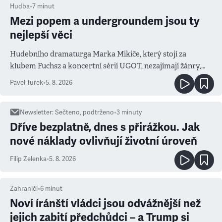
Hudba
•
7
minut
Mezi popem a undergroundem jsou ty
nejlepší věci
Hudebního dramaturga Marka Mikiče, který stojí za
klubem Fuchs2 a koncertní sérií UGOT, nezajímají žánry,
ale atmosféra
Pavel Turek
•
5. 8. 2026
Newsletter
:
Sečteno, podtrženo
•
3
minuty
Dříve bezplatně, dnes s přirážkou. Jak
nové náklady ovlivňují životní úroveň
Filip Zelenka
•
5. 8. 2026
Zahraničí
•
6
minut
Noví íránští vládci jsou odvážnější než
jejich zabití předchůdci – a Trump si