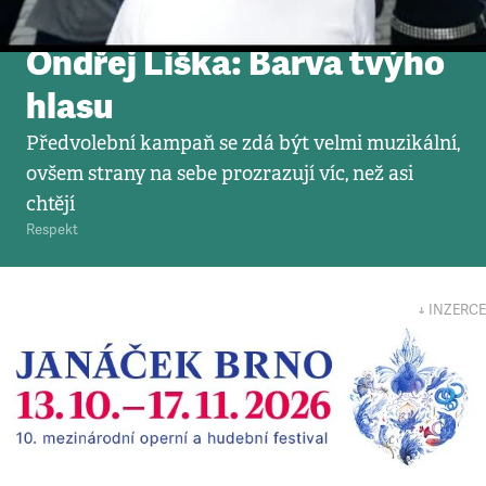
Video
•
18. 10. 2013
Ondřej Liška: Barva tvýho
hlasu
Předvolební kampaň se zdá být velmi muzikální,
ovšem strany na sebe prozrazují víc, než asi
chtějí
Respekt
↓ INZERCE