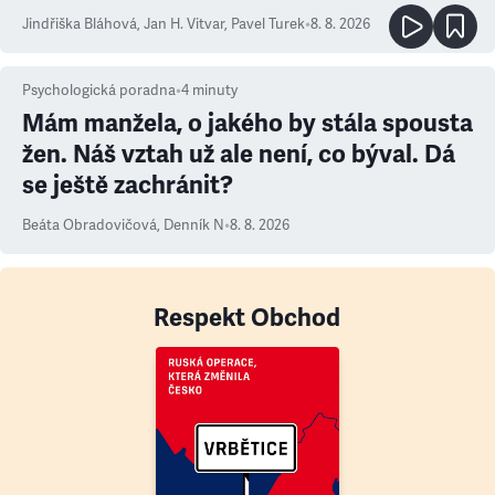
Jindřiška Bláhová
,
Jan H. Vitvar
,
Pavel Turek
•
8. 8. 2026
Psychologická poradna
•
4
minuty
Mám manžela, o jakého by stála spousta
žen. Náš vztah už ale není, co býval. Dá
se ještě zachránit?
Beáta Obradovičová
,
Denník N
•
8. 8. 2026
Respekt Obchod