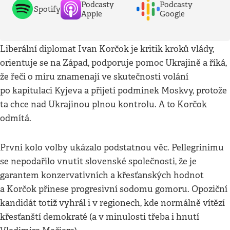
Podcasty
Podcasty
Spotify
Apple
Google
Liberální diplomat Ivan Korčok je kritik kroků vlády,
orientuje se na Západ, podporuje pomoc Ukrajině a říká,
že řeči o míru znamenají ve skutečnosti volání
po kapitulaci Kyjeva a přijetí podmínek Moskvy, protože
ta chce nad Ukrajinou plnou kontrolu. A to Korčok
odmítá.
První kolo volby ukázalo podstatnou věc. Pellegrinimu
se nepodařilo vnutit slovenské společnosti, že je
garantem konzervativních a křesťanských hodnot
a Korčok přinese progresivní sodomu gomoru. Opoziční
kandidát totiž vyhrál i v regionech, kde normálně vítězí
křesťanští demokraté (a v minulosti třeba i hnutí