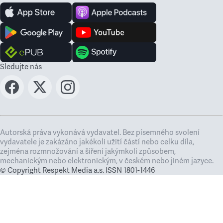
Sledujte nás
Autorská práva vykonává vydavatel. Bez písemného svolení
vydavatele je zakázáno jakékoli užití částí nebo celku díla,
zejména rozmnožování a šíření jakýmkoli způsobem,
mechanickým nebo elektronickým, v českém nebo jiném jazyce.
© Copyright Respekt Media a.s. ISSN 1801-1446