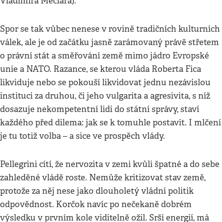
Vladimira Mečiara).
Spor se tak vůbec nenese v rovině tradičních kulturních
válek, ale je od začátku jasně zarámovaný právě střetem
o právní stát a směřování země mimo jádro Evropské
unie a NATO. Razance, se kterou vláda Roberta Fica
likviduje nebo se pokouší likvidovat jednu nezávislou
instituci za druhou, či jeho vulgarita a agresivita, s níž
dosazuje nekompetentní lidi do státní správy, staví
každého před dilema: jak se k tomuhle postavit. I mlčení
je tu totiž volba – a sice ve prospěch vlády.
Pellegrini cítí, že nervozita v zemi kvůli špatné a do sebe
zahleděné vládě roste. Nemůže kritizovat stav země,
protože za něj nese jako dlouholetý vládní politik
odpovědnost. Korčok navíc po nečekaně dobrém
výsledku v prvním kole viditelně ožil. Srší energií, má