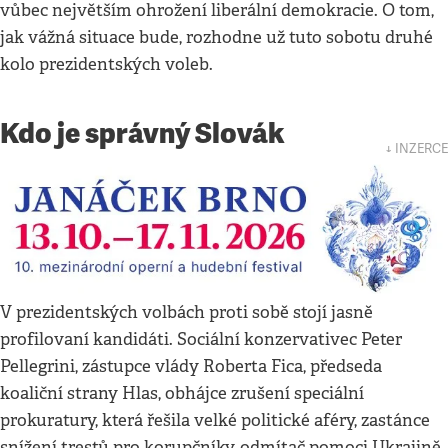
vůbec největším ohrožení liberální demokracie. O tom,
jak vážná situace bude, rozhodne už tuto sobotu druhé
kolo prezidentských voleb.
Kdo je správný Slovák
↓ INZERCE
V prezidentských volbách proti sobě stojí jasně
profilovaní kandidáti. Sociální konzervativec Peter
Pellegrini, zástupce vlády Roberta Fica, předseda
koaliční strany Hlas, obhájce zrušení speciální
prokuratury, která řešila velké politické aféry, zastánce
snížení trestů pro korupčníky, odmítač pomoci Ukrajině