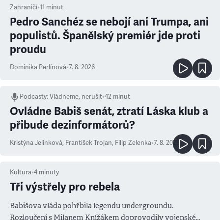
Zahraničí
•
11
minut
Pedro Sanchéz se nebojí ani Trumpa, ani
populistů. Španělský premiér jde proti
proudu
Dominika Perlínová
•
7. 8. 2026
Podcasty
:
Vládneme, nerušit
•
42 minut
Ovládne Babiš senát, ztratí Láska klub a
přibude dezinformátorů?
Kristýna Jelínková
,
František Trojan
,
Filip Zelenka
•
7. 8. 2026
Kultura
•
4
minuty
Tři výstřely pro rebela
Babišova vláda pohřbila legendu undergroundu.
Rozloučení s Milanem Knížákem doprovodily vojenské