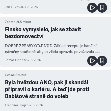
salvy i kritika pokrokářů
Jan H. Vitvar
•
7. 8. 2026
Zahraničí
•
5
minut
Finsko vymyslelo, jak se zbavit
bezdomovectví
DOBRÉ ZPRÁVY ODJINUD. Základ receptu je banální i
náročný současně: aby to vláda opravdu považovala za
prioritu
Tomáš Lindner
•
7. 8. 2026
Česko
•
6
minut
Byla hvězdou ANO, pak ji skandál
připravil o kariéru. A teď jde proti
Babišově straně do voleb
František Trojan
•
7. 8. 2026