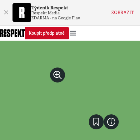
Týdeník Respekt
×
ZOBRAZIT
Respekt Media
ZDARMA - na Google Play
Koupit předplatné