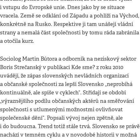
i vstupu do Evropské unie. Dnes jako by se situace
vracela. Země se odklání od Západu a pohlíží na Východ,
konkrétně na Rusko. Respektive ji tam unášejí vládní
strany a nemalá část společnosti by tomu ráda zabránila
a otočila kurz.
Sociolog Martin Bútora a odborník na neziskový sektor
Boris Strečanský v publikaci Kde sme? z roku 2010
uvádějí, že zápas slovenských nevládních organizací
a občanské společnosti za lepší Slovensko „neprobíhá
kontinuálně, ale spíše v cyklech“. Střídají se období
„výraznějšího podílu občanských aktérů na směřování
společnosti s utlumenými možnostmi ovlivňovat
společenské dění“. Popsali vývoj nejen zpětně, ale
i do budoucna. Trend totiž stále trvá. Slovensko se právě
nachází v temném cyklu a v novodobé historii v možná