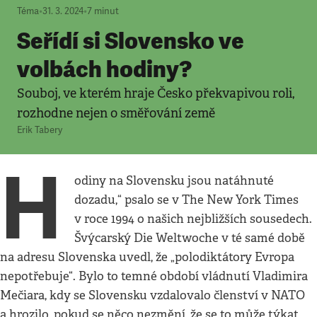
Téma
•
31. 3. 2024
•
7
minut
Seřídí si Slovensko ve
volbách hodiny?
Souboj, ve kterém hraje Česko překvapivou roli,
rozhodne nejen o směřování země
Erik Tabery
H
odiny na Slovensku jsou natáhnuté
dozadu,“ psalo se v The New York Times
v roce 1994 o našich nejbližších sousedech.
Švýcarský Die Weltwoche v té samé době
na adresu Slovenska uvedl, že „polodiktátory Evropa
nepotřebuje“. Bylo to temné období vládnutí Vladimira
Mečiara, kdy se Slovensku vzdalovalo členství v NATO
a hrozilo, pokud se něco nezmění, že se to může týkat