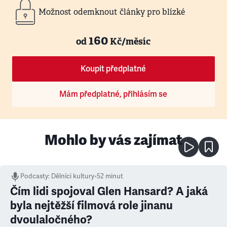
Možnost odemknout články pro blízké
160
od
Kč/měsíc
Koupit předplatné
Mám předplatné, přihlásím se
Mohlo by vás zajímat
Podcasty
:
Dělníci kultury
•
52 minut
Čím lidi spojoval Glen Hansard? A jaká
byla nejtěžší filmová role jinanu
dvoulaločného?