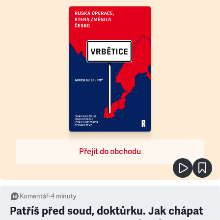
Přejít do obchodu
Komentář
•
4
minuty
Patříš před soud, doktůrku. Jak chápat