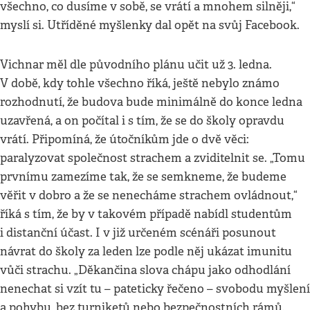
všechno, co dusíme v sobě, se vrátí a mnohem silněji,“
myslí si. Utříděné myšlenky dal opět na svůj Facebook.
Vichnar měl dle původního plánu učit už 3. ledna.
V době, kdy tohle všechno říká, ještě nebylo známo
rozhodnutí, že budova bude minimálně do konce ledna
uzavřená, a on počítal i s tím, že se do školy opravdu
vrátí. Připomíná, že útočníkům jde o dvě věci:
paralyzovat společnost strachem a zviditelnit se. „Tomu
prvnímu zamezíme tak, že se semkneme, že budeme
věřit v dobro a že se nenecháme strachem ovládnout,“
říká s tím, že by v takovém případě nabídl studentům
i distanční účast. I v již určeném scénáři posunout
návrat do školy za leden lze podle něj ukázat imunitu
vůči strachu. „Děkančina slova chápu jako odhodlání
nenechat si vzít tu – pateticky řečeno – svobodu myšlení
a pohybu, bez turniketů nebo bezpečnostních rámů.