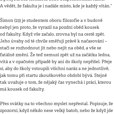
A vědět, že fakulta je i nadále místo, kde je každý vítán.“
Šimon (23) je studentem oboru filozofie a v budově
nebyl jen proto, že vyrazil na pozdní oběd kousek
od fakulty. Když vše začalo, zrovna byl na cestě zpět.
Jeho úvahy od té chvíle směřují právě k načasování –
stačí se rozhodnout jít nebo nejít na oběd, a vše se
fatálně změní. Že teď nemusí zpět už na začátku ledna,
vítá a v opačném případě by ani do školy nepřišel. Přeje
si, aby do školy vstoupili všichni naráz a ne jednotlivě,
jak tomu při startu zkouškového období bývá. Stejně
tak uvažuje o tom, že nějaký čas vynechá i práci, kterou
má kousek od fakulty.
Přes svátky na to všechno myslet nepřestal. Popisuje, že
zpozorní, když někdo nese velký batoh, nebo že když jde