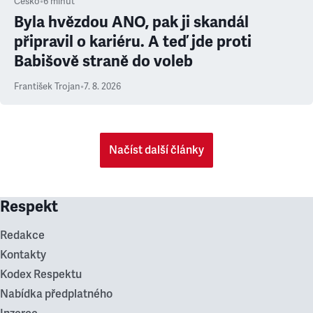
Česko
•
6
minut
Byla hvězdou ANO, pak ji skandál
připravil o kariéru. A teď jde proti
Babišově straně do voleb
František Trojan
•
7. 8. 2026
Načíst další články
Respekt
Redakce
Kontakty
Kodex Respektu
Nabídka předplatného