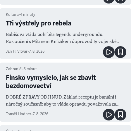
Kultura
•
4
minuty
Tři výstřely pro rebela
Babišova vláda pohřbila legendu undergroundu.
Rozloučení s Milanem Knížákem doprovodily vojenské
salvy i kritika pokrokářů
Jan H. Vitvar
•
7. 8. 2026
Zahraničí
•
5
minut
Finsko vymyslelo, jak se zbavit
bezdomovectví
DOBRÉ ZPRÁVY ODJINUD. Základ receptu je banální i
náročný současně: aby to vláda opravdu považovala za
prioritu
Tomáš Lindner
•
7. 8. 2026