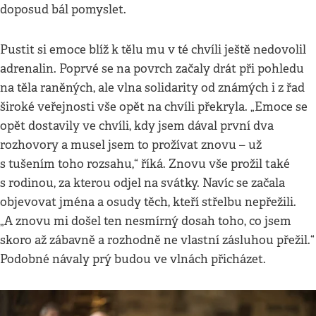
doposud bál pomyslet.
Pustit si emoce blíž k tělu mu v té chvíli ještě nedovolil
adrenalin. Poprvé se na povrch začaly drát při pohledu
na těla raněných, ale vlna solidarity od známých i z řad
široké veřejnosti vše opět na chvíli překryla. „Emoce se
opět dostavily ve chvíli, kdy jsem dával první dva
rozhovory a musel jsem to prožívat znovu – už
s tušením toho rozsahu,“ říká. Znovu vše prožil také
s rodinou, za kterou odjel na svátky. Navíc se začala
objevovat jména a osudy těch, kteří střelbu nepřežili.
„A znovu mi došel ten nesmírný dosah toho, co jsem
skoro až zábavně a rozhodně ne vlastní zásluhou přežil.“
Podobné návaly prý budou ve vlnách přicházet.