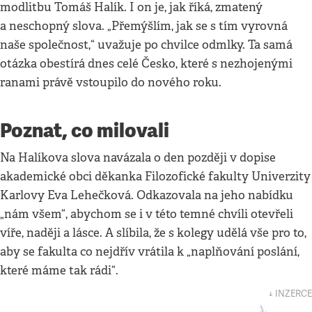
modlitbu Tomáš Halík. I on je, jak říká, zmatený
a neschopný slova. „Přemýšlím, jak se s tím vyrovná
naše společnost,“ uvažuje po chvilce odmlky. Ta samá
otázka obestírá dnes celé Česko, které s nezhojenými
ranami právě vstoupilo do nového roku.
Poznat, co milovali
Na Halíkova slova navázala o den později v dopise
akademické obci děkanka Filozofické fakulty Univerzity
Karlovy Eva Lehečková. Odkazovala na jeho nabídku
„nám všem“, abychom se i v této temné chvíli otevřeli
víře, naději a lásce. A slíbila, že s kolegy udělá vše pro to,
aby se fakulta co nejdřív vrátila k „naplňování poslání,
které máme tak rádi“.
↓ INZERCE