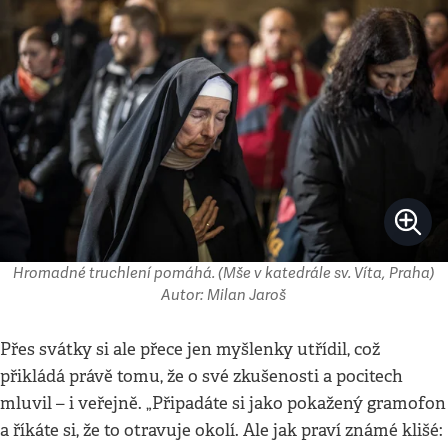
Hromadné truchlení pomáhá. (Mše v katedrále sv. Víta, Praha)
Autor: Milan Jaroš
Přes svátky si ale přece jen myšlenky utřídil, což
přikládá právě tomu, že o své zkušenosti a pocitech
mluvil – i veřejně. „Připadáte si jako pokažený gramofon
a říkáte si, že to otravuje okolí. Ale jak praví známé klišé: