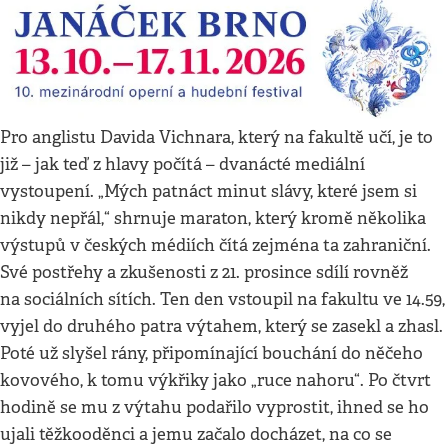
Pro anglistu Davida Vichnara, který na fakultě učí, je to
již – jak teď z hlavy počítá – dvanácté mediální
vystoupení. „Mých patnáct minut slávy, které jsem si
nikdy nepřál,“ shrnuje maraton, který kromě několika
výstupů v českých médiích čítá zejména ta zahraniční.
Své postřehy a zkušenosti z 21. prosince sdílí rovněž
na sociálních sítích. Ten den vstoupil na fakultu ve 14.59,
vyjel do druhého patra výtahem, který se zasekl a zhasl.
Poté už slyšel rány, připomínající bouchání do něčeho
kovového, k tomu výkřiky jako „ruce nahoru“. Po čtvrt
hodině se mu z výtahu podařilo vyprostit, ihned se ho
ujali těžkooděnci a jemu začalo docházet, na co se