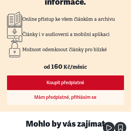
informace.
Online přístup ke všem článkům a archivu
Články i v audioverzi a mobilní aplikaci
Možnost odemknout články pro blízké
160
od
Kč/měsíc
Koupit předplatné
Mám předplatné, přihlásím se
Mohlo by vás zajímat