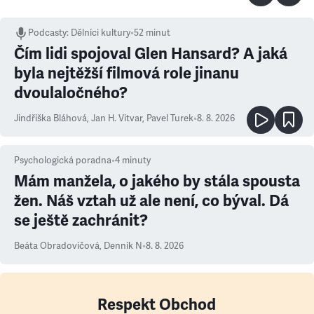
Podcasty
:
Dělníci kultury
•
52 minut
Čím lidi spojoval Glen Hansard? A jaká
byla nejtěžší filmová role jinanu
dvoulaločného?
Jindřiška Bláhová
,
Jan H. Vitvar
,
Pavel Turek
•
8. 8. 2026
Psychologická poradna
•
4
minuty
Mám manžela, o jakého by stála spousta
žen. Náš vztah už ale není, co býval. Dá
se ještě zachránit?
Beáta Obradovičová
,
Denník N
•
8. 8. 2026
Respekt Obchod