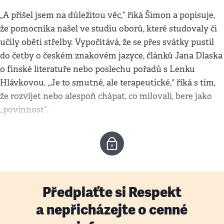
„A přišel jsem na důležitou věc,“ říká Šimon a popisuje,
že pomocníka našel ve studiu oborů, které studovaly či
učily oběti střelby. Vypočítává, že se přes svátky pustil
do četby o českém znakovém jazyce, článků Jana Dlaska
o finské literatuře nebo poslechu pořadů s Lenku
Hlávkovou. „Je to smutné, ale terapeutické,“ říká s tím,
že rozvíjet nebo alespoň chápat, co milovali, bere jako
„povinnost“.
Předplaťte si Respekt
a nepřicházejte o cenné