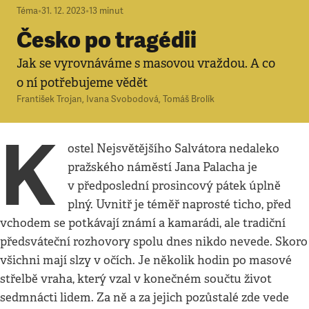
Téma
•
31. 12. 2023
•
13
minut
Česko po tragédii
Jak se vyrovnáváme s masovou vraždou. A co
o ní potřebujeme vědět
František Trojan
,
Ivana Svobodová
,
Tomáš Brolík
K
ostel Nejsvětějšího Salvátora nedaleko
pražského náměstí Jana Palacha je
v předposlední prosincový pátek úplně
plný. Uvnitř je téměř naprosté ticho, před
vchodem se potkávají známí a kamarádi, ale tradiční
předsváteční rozhovory spolu dnes nikdo nevede. Skoro
všichni mají slzy v očích. Je několik hodin po masové
střelbě vraha, který vzal v konečném součtu život
sedmnácti lidem. Za ně a za jejich pozůstalé zde vede