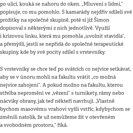
po ulici, kouká se nahoru do oken. „Mluvení s lidmi,“
popisuje, co mu pomohlo. S kamarády nejdřív sdíleli své
prožitky na společné skupině, poté si již Šimon
dopisoval s některými z nich jednotlivě. Využil
i krizovou linku, která mu pomohla „uvolnit stavidla“,
a přemýšlí, jestli se nepřidá do společné terapeutické
skupiny, kde by své pocity sdílel s vrstevníky.
S vrstevníky se chce teď po svátcích co nejvíce setkávat,
aby se v únoru mohli na fakultu vrátit „co možná
nejvíce zahojeni“. A pokud možno na fakultu, kterou
střelba nepromění ve „vězení“ s turnikety, rámy nebo
nácviky obrany, jak teď někteří navrhují. „Vlastně
bychom masovému vrahovi vyšli vstříc, kdybychom se
změnili natolik, že už nemůžeme žít v otevřeném
a svobodném prostoru,“ říká.