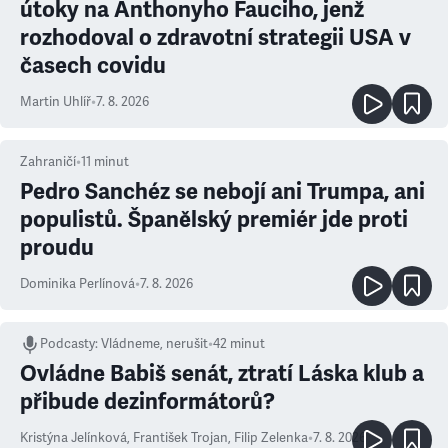
útoky na Anthonyho Fauciho, jenž
rozhodoval o zdravotní strategii USA v
časech covidu
Martin Uhlíř
•
7. 8. 2026
Zahraničí
•
11
minut
Pedro Sanchéz se nebojí ani Trumpa, ani
populistů. Španělský premiér jde proti
proudu
Dominika Perlínová
•
7. 8. 2026
Podcasty
:
Vládneme, nerušit
•
42 minut
Ovládne Babiš senát, ztratí Láska klub a
přibude dezinformátorů?
Kristýna Jelínková
,
František Trojan
,
Filip Zelenka
•
7. 8. 2026