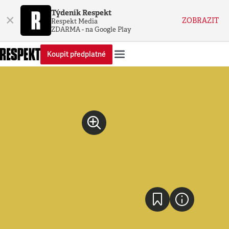
Týdeník Respekt
×
ZOBRAZIT
Respekt Media
ZDARMA - na Google Play
Koupit předplatné