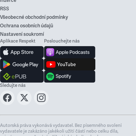
Inzerce
RSS
Všeobecné obchodní podmínky
Ochrana osobních údajů
Nastavení soukromí
Aplikace Respekt
Poslouchejte nás
Sledujte nás
Autorská práva vykonává vydavatel. Bez písemného svolení
vydavatele je zakázáno jakékoli užití částí nebo celku díla,