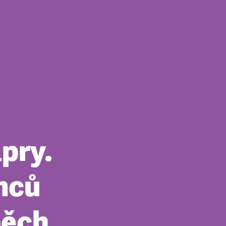
pry.
mců
pěch