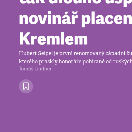
novinář place
Kremlem
Hubert Seipel je první renomovaný západní žur
kterého praskly honoráře pobírané od ruskýc
Tomáš Lindner