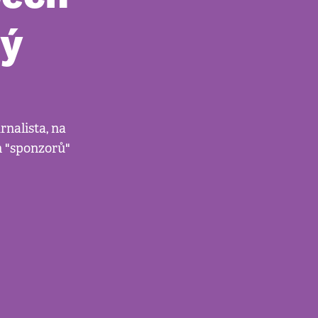
ný
nalista, na
h "sponzorů"