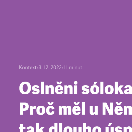
Kontext
•
3. 12. 2023
•
11
minut
Oslněni sóloka
Proč měl u Ně
tak dlouho ús