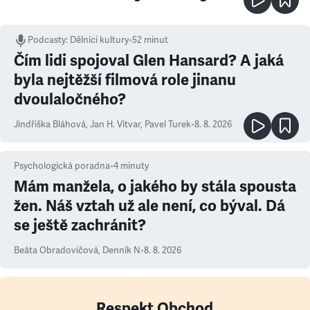
Podcasty
:
Dělníci kultury
•
52 minut
Čím lidi spojoval Glen Hansard? A jaká
byla nejtěžší filmová role jinanu
dvoulaločného?
Jindřiška Bláhová
,
Jan H. Vitvar
,
Pavel Turek
•
8. 8. 2026
Psychologická poradna
•
4
minuty
Mám manžela, o jakého by stála spousta
žen. Náš vztah už ale není, co býval. Dá
se ještě zachránit?
Beáta Obradovičová
,
Denník N
•
8. 8. 2026
Respekt Obchod