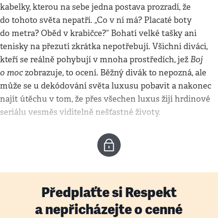
kabelky, kterou na sebe jedna postava prozradí, že
do tohoto světa nepatří. „Co v ní má? Placaté boty
do metra? Oběd v krabičce?“ Bohatí velké tašky ani
tenisky na přezutí zkrátka nepotřebují. Všichni diváci,
Boj
kteří se reálně pohybují v mnoha prostředích, jež
o moc
zobrazuje, to ocení. Běžný divák to nepozná, ale
může se u dekódování světa luxusu pobavit a nakonec
najít útěchu v tom, že přes všechen luxus žijí hrdinové
seriálu vesměs viditelně nešťastné životy.
Předplaťte si Respekt
a nepřicházejte o cenné