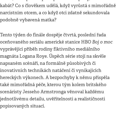
kabát? Co s člověkem udělá, když vyrůstá s mimořádně
narcistním otcem, a co když otci zdatně sekundovala
podobně vybavená matka?
Tento týden do finále dospěje čtvrtá, poslední řada
Boj o moc
oceňovaného seriálu americké stanice HBO
vyprávějící příběh rodiny fiktivního mediálního
magnáta Logana Roye. Úspěch série stojí na skvěle
napsaném scénáři, na formálně působivých či
inovativních technikách natáčení či vynikajících
hereckých výkonech. A bezpochyby k němu přispěla
také mimořádná péče, kterou tým kolem britského
scenáristy Jesseho Armstronga věnoval každému
jednotlivému detailu, uvěřitelnosti a realističnosti
popisovaných situací.