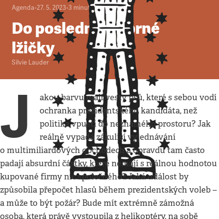
Agenda
•
27. 5. 2023
•
3
minuty
Do poslední stříbrné
lžičky
Silvie Lauder
J
akou barvu mají vesty psů, které s sebou vodí
ochranka prezidentského kandidáta, než
politika vpustí do neznámého prostoru? Jak
reálně vypadá zákulisí vyjednávání
o multimiliardových obchodech a opravdu tam často
padají absurdní částky, které nemají s reálnou hodnotou
kupované firmy nic společného? Jaká událost by
způsobila přepočet hlasů během prezidentských voleb –
a může to být požár? Bude mít extrémně zámožná
osoba, která právě vystoupila z helikoptéry, na sobě