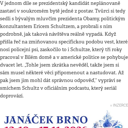
V jednom díle se prezidentský kandidát neplánovaně
zastaví v soukromém bytě jedné z postav. Tvůrci si tedy
sedli s bývalým mluvčím prezidenta Obamy, politickým
konzultantem Ericem Schultzem, a probrali s ním
podrobně, jak taková návštěva reálně vypadá. Když
přišla řeč na zmiňovanou specifickou podobu vest, které
nosí policejní psi, zaskočilo to i Schultze, který tři roky
pracoval v Bílém domě a v americké politice se pohybuje
dvacet let. „Tohle jsem zkrátka nevěděl, takže jsem si
sám musel některé věci připomenout a nastudovat. Až
pak jsem jim mohl dát správnou odpověď,“ vypráví se
smíchem Schultz v oficiálním podcastu, který seriál
doprovází.
↓ INZERCE