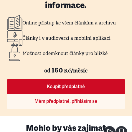
informace.
Online přístup ke všem článkům a archivu
Články i v audioverzi a mobilní aplikaci
Možnost odemknout články pro blízké
160
od
Kč/měsíc
Koupit předplatné
Mám předplatné, přihlásím se
Mohlo by vás zajímat