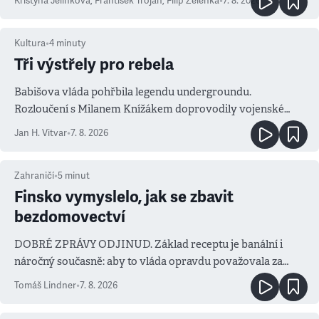
Kristýna Jelínková
,
František Trojan
,
Filip Zelenka
•
7. 8. 2026
Kultura
•
4
minuty
Tři výstřely pro rebela
Babišova vláda pohřbila legendu undergroundu.
Rozloučení s Milanem Knížákem doprovodily vojenské
salvy i kritika pokrokářů
Jan H. Vitvar
•
7. 8. 2026
Zahraničí
•
5
minut
Finsko vymyslelo, jak se zbavit
bezdomovectví
DOBRÉ ZPRÁVY ODJINUD. Základ receptu je banální i
náročný současně: aby to vláda opravdu považovala za
prioritu
Tomáš Lindner
•
7. 8. 2026