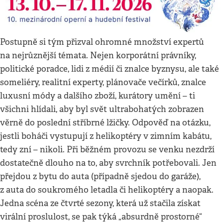
Postupně si tým přizval ohromné množství expertů
na nejrůznější témata. Nejen korporátní právníky,
politické poradce, lidi z médií či znalce byznysu, ale také
someliéry, realitní experty, plánovače večírků, znalce
luxusní módy a dalšího zboží, kurátory umění – ti
všichni hlídali, aby byl svět ultrabohatých zobrazen
věrně do poslední stříbrné lžičky. Odpověď na otázku,
jestli boháči vystupují z helikoptéry v zimním kabátu,
tedy zní – nikoli. Při běžném provozu se venku nezdrží
dostatečně dlouho na to, aby svrchník potřebovali. Jen
přejdou z bytu do auta (případně sjedou do garáže),
z auta do soukromého letadla či helikoptéry a naopak.
Jedna scéna ze čtvrté sezony, která už stačila získat
virální proslulost, se pak týká „absurdně prostorné“