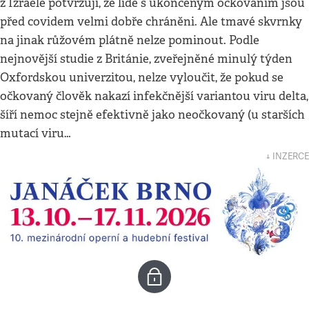
z Izraele potvrzují, že lidé s ukončeným očkováním jsou
před covidem velmi dobře chráněni. Ale tmavé skvrnky
na jinak růžovém plátně nelze pominout. Podle
nejnovější studie z Británie, zveřejněné minulý týden
Oxfordskou univerzitou, nelze vyloučit, že pokud se
očkovaný člověk nakazí infekčnější variantou viru delta,
šíří nemoc stejně efektivně jako neočkovaný (u starších
mutací viru…
↓ INZERCE