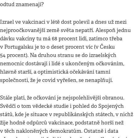
odtud znamenají?
Izrael ve vakcinaci v létě dost polevil a dnes už mezi
nejproočkovanější země světa nepatří. Alespoň jednu
dávku vakcíny tu má 68 procent lidí, zatímco třeba
v Portugalsku je to o deset procent víc (v Česku
54 procent). Na druhou stranu se do izraelských
nemocnic dostávají i lidé s ukončeným očkováním,
hlavně starší, a optimistická očekávání tamní
společnosti, že je covid vyřešen, se nenaplňují.
Stále platí, že očkování je nejspolehlivější obranou.
Svědčí o tom vědecké studie i pohled do Spojených
států, kde je situace v republikánských státech, v nichž
žije hodně odpůrců vakcinace, podstatně horší než
v těch nakloněných demokratům. Ostatně i data