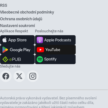
RSS
Všeobecné obchodní podmínky
Ochrana osobních údajů
Nastavení soukromí
Aplikace Respekt
Poslouchejte nás
Sledujte nás
Autorská práva vykonává vydavatel. Bez písemného svolení
vydavatele je zakázáno jakékoli užití částí nebo celku díla,
zejména rozmnožování a šíření jakýmkoli způsobem,