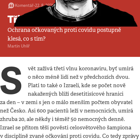
Komentář
•
22. 8. 2021
•
3
minuty
Tři dávky
Ochrana očkovaných proti covidu postupně
klesá, co s tím?
Martin Uhlíř
S
vět zažívá třetí vlnu koronaviru, byť umírá
o něco méně lidí než v předchozích dvou.
Platí to také o Izraeli, kde se počet nově
nakažených blíží desetitisícové hranici
za den – v zemi s jen o málo menším počtem obyvatel
než Česko. Asi 600 pacientů leží v nemocnicích, umírá
zhruba 20, ale někdy i téměř 50 nemocných denně.
Izrael se přitom těší pověsti celosvětového šampiona
v disciplíně zvané očkování proti covidu. Co tedy zprávy