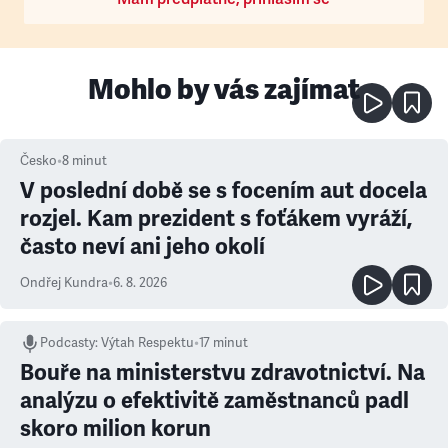
Mohlo by vás zajímat
Česko
•
8
minut
V poslední době se s focením aut docela
rozjel. Kam prezident s foťákem vyráží,
často neví ani jeho okolí
Ondřej Kundra
•
6. 8. 2026
Podcasty
:
Výtah Respektu
•
17 minut
Bouře na ministerstvu zdravotnictví. Na
analýzu o efektivitě zaměstnanců padl
skoro milion korun