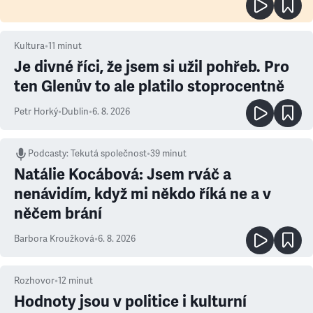
Kultura
•
11
minut
Je divné říci, že jsem si užil pohřeb. Pro
ten Glenův to ale platilo stoprocentně
Petr Horký
•
Dublin
•
6. 8. 2026
Podcasty
:
Tekutá společnost
•
39 minut
Natálie Kocábová: Jsem rváč a
nenávidím, když mi někdo říká ne a v
něčem brání
Barbora Kroužková
•
6. 8. 2026
Rozhovor
•
12
minut
Hodnoty jsou v politice i kulturní