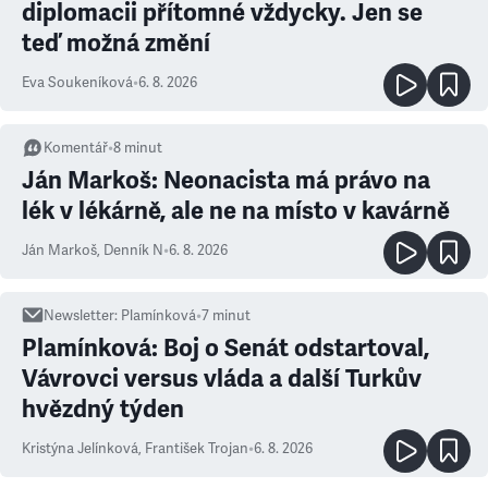
diplomacii přítomné vždycky. Jen se
teď možná změní
Eva Soukeníková
•
6. 8. 2026
Komentář
•
8
minut
Ján Markoš: Neonacista má právo na
lék v lékárně, ale ne na místo v kavárně
Ján Markoš
,
Denník N
•
6. 8. 2026
Newsletter
:
Plamínková
•
7
minut
Plamínková: Boj o Senát odstartoval,
Vávrovci versus vláda a další Turkův
hvězdný týden
Kristýna Jelínková
,
František Trojan
•
6. 8. 2026