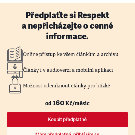
Předplaťte si Respekt
a nepřicházejte o cenné
informace.
Online přístup ke všem článkům a archivu
Články i v audioverzi a mobilní aplikaci
Možnost odemknout články pro blízké
160
od
Kč/měsíc
Koupit předplatné
Mám předplatné, přihlásím se