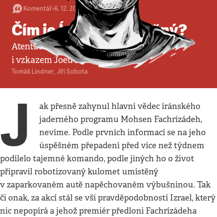
Komentář
•
6. 12. 2020
•
4
minuty
Čím je Írán nebezpečný?
Atentát na íránského jaderného vědce je
i vzkazem Joeu Bidenovi
Tomáš Lindner
,
Jiří Sobota
J
ak přesně zahynul hlavní vědec íránského
jaderného programu Mohsen Fachrízádeh,
nevíme. Podle prvních informací se na jeho
úspěšném přepadení před více než týdnem
podílelo tajemné komando, podle jiných ho o život
připravil robotizovaný kulomet umístěný
v zaparkovaném autě napěchovaném výbušninou. Tak
či onak, za akcí stál se vší pravděpodobností Izrael, který
nic nepopírá a jehož premiér předloni Fachrízádeha