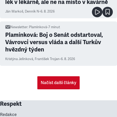
lék v lékárně, ale ne na místo v kavárně
Ján Markoš
,
Denník N
•
6. 8. 2026
Newsletter
:
Plamínková
•
7
minut
Plamínková: Boj o Senát odstartoval,
Vávrovci versus vláda a další Turkův
hvězdný týden
Kristýna Jelínková
,
František Trojan
•
6. 8. 2026
Načíst další články
Respekt
Redakce