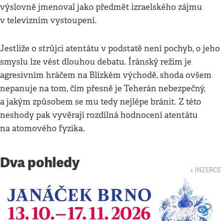
výslovně jmenoval jako předmět izraelského zájmu
v televizním vystoupení.
Jestliže o strůjci atentátu v podstatě není pochyb, o jeho
smyslu lze vést dlouhou debatu. Íránský režim je
agresivním hráčem na Blízkém východě, shoda ovšem
nepanuje na tom, čím přesně je Teherán nebezpečný,
a jakým způsobem se mu tedy nejlépe bránit. Z této
neshody pak vyvěrají rozdílná hodnocení atentátu
na atomového fyzika.
Dva pohledy
↓ INZERCE