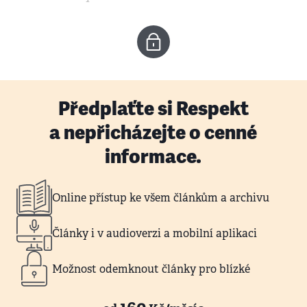
Předplaťte si Respekt
a nepřicházejte o cenné
informace.
Online přístup ke všem článkům a archivu
Články i v audioverzi a mobilní aplikaci
Možnost odemknout články pro blízké