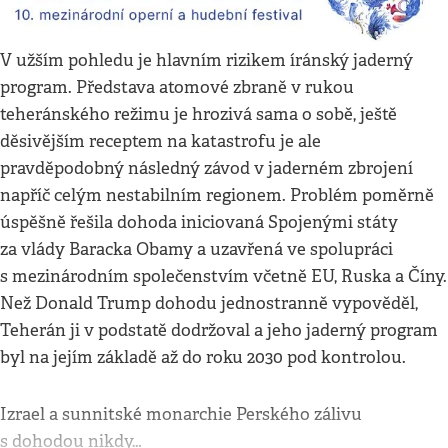
V užším pohledu je hlavním rizikem íránský jaderný
program. Představa atomové zbraně v rukou
teheránského režimu je hrozivá sama o sobě, ještě
děsivějším receptem na katastrofu je ale
pravděpodobný následný závod v jaderném zbrojení
napříč celým nestabilním regionem. Problém poměrně
úspěšně řešila dohoda iniciovaná Spojenými státy
za vlády Baracka Obamy a uzavřená ve spolupráci
s mezinárodním společenstvím včetně EU, Ruska a Číny.
Než Donald Trump dohodu jednostranně vypověděl,
Teherán ji v podstatě dodržoval a jeho jaderný program
byl na jejím základě až do roku 2030 pod kontrolou.
Izrael a sunnitské monarchie Perského zálivu
s dohodou nikdy…