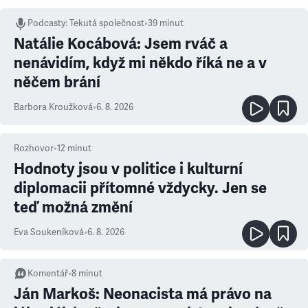
Podcasty
:
Tekutá společnost
•
39 minut
Natálie Kocábová: Jsem rváč a
nenávidím, když mi někdo říká ne a v
něčem brání
Barbora Kroužková
•
6. 8. 2026
Rozhovor
•
12
minut
Hodnoty jsou v politice i kulturní
diplomacii přítomné vždycky. Jen se
teď možná změní
Eva Soukeníková
•
6. 8. 2026
Komentář
•
8
minut
Ján Markoš: Neonacista má právo na