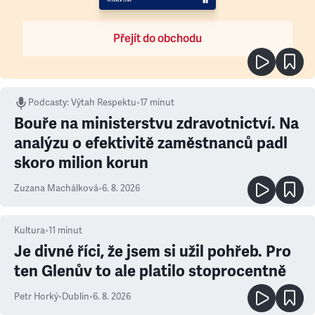
Přejít do obchodu
Podcasty
:
Výtah Respektu
•
17 minut
Bouře na ministerstvu zdravotnictví. Na
analýzu o efektivitě zaměstnanců padl
skoro milion korun
Zuzana Machálková
•
6. 8. 2026
Kultura
•
11
minut
Je divné říci, že jsem si užil pohřeb. Pro
ten Glenův to ale platilo stoprocentně
Petr Horký
•
Dublin
•
6. 8. 2026