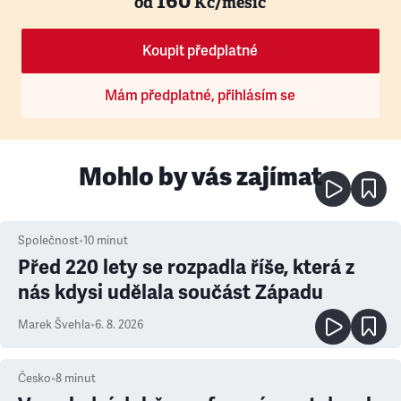
160
od
Kč/měsíc
Koupit předplatné
Mám předplatné, přihlásím se
Mohlo by vás zajímat
Společnost
•
10
minut
Před 220 lety se rozpadla říše, která z
nás kdysi udělala součást Západu
Marek Švehla
•
6. 8. 2026
Česko
•
8
minut