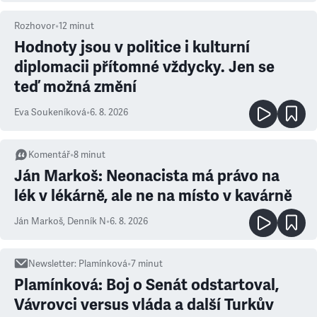
Rozhovor
•
12
minut
Hodnoty jsou v politice i kulturní
diplomacii přítomné vždycky. Jen se
teď možná změní
Eva Soukeníková
•
6. 8. 2026
Komentář
•
8
minut
Ján Markoš: Neonacista má právo na
lék v lékárně, ale ne na místo v kavárně
Ján Markoš
,
Denník N
•
6. 8. 2026
Newsletter
:
Plamínková
•
7
minut
Plamínková: Boj o Senát odstartoval,
Vávrovci versus vláda a další Turkův