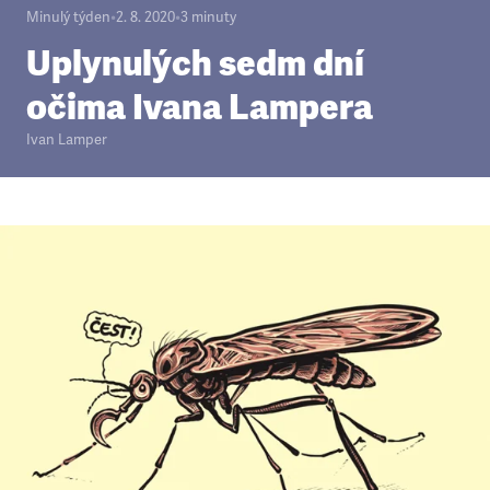
Minulý týden
•
2. 8. 2020
•
3
minuty
Uplynulých sedm dní
očima Ivana Lampera
Ivan Lamper