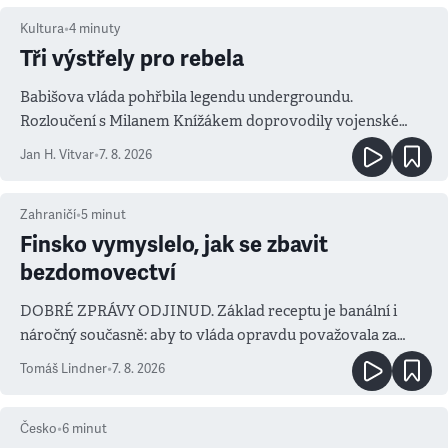
Kultura
•
4
minuty
Tři výstřely pro rebela
Babišova vláda pohřbila legendu undergroundu.
Rozloučení s Milanem Knížákem doprovodily vojenské
salvy i kritika pokrokářů
Jan H. Vitvar
•
7. 8. 2026
Zahraničí
•
5
minut
Finsko vymyslelo, jak se zbavit
bezdomovectví
DOBRÉ ZPRÁVY ODJINUD. Základ receptu je banální i
náročný současně: aby to vláda opravdu považovala za
prioritu
Tomáš Lindner
•
7. 8. 2026
Česko
•
6
minut