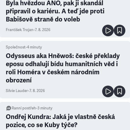
Byla hvězdou ANO, pak ji skandál
připravil o kariéru. A teď jde proti
Babišově straně do voleb
František Trojan
•
7. 8. 2026
Společnost
•
4
minuty
Odysseus aka Hněwoš: české překlady
eposu odhalují bídu humanitních věd i
roli Homéra v českém národním
obrození
Silvie Lauder
•
7. 8. 2026
Ranní postřeh
•
3
minuty
Ondřej Kundra: Jaká je vlastně česká
pozice, co se Kuby týče?