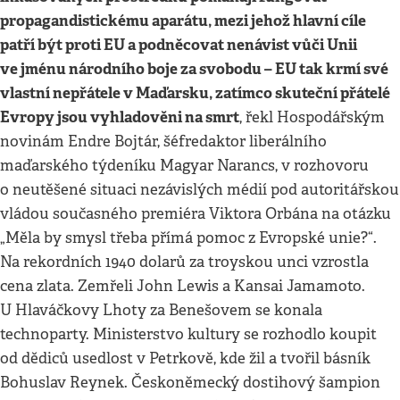
propagandistickému aparátu, mezi jehož hlavní cíle
patří být proti EU a podněcovat nenávist vůči Unii
ve jménu národního boje za svobodu – EU tak krmí své
vlastní nepřátele v Maďarsku, zatímco skuteční přátelé
Evropy jsou vyhladověni na smrt
, řekl Hospodářským
novinám Endre Bojtár, šéfredaktor liberálního
maďarského týdeníku Magyar Narancs, v rozhovoru
o neutěšené situaci nezávislých médií pod autoritářskou
vládou současného premiéra Viktora Orbána na otázku
„Měla by smysl třeba přímá pomoc z Evropské unie?“.
Na rekordních 1940 dolarů za troyskou unci vzrostla
cena zlata. Zemřeli John Lewis a Kansai Jamamoto.
U Hlaváčkovy Lhoty za Benešovem se konala
technoparty. Ministerstvo kultury se rozhodlo koupit
od dědiců usedlost v Petrkově, kde žil a tvořil básník
Bohuslav Reynek. Českoněmecký dostihový šampion