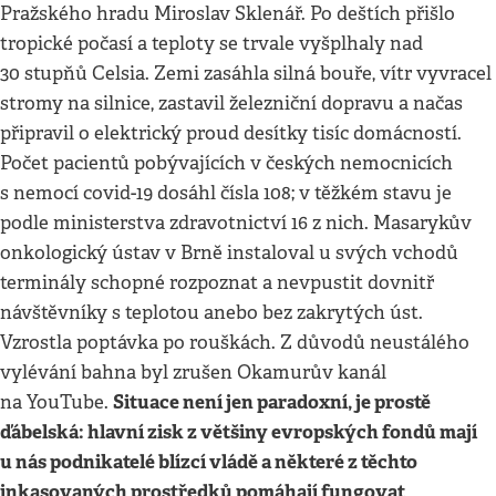
Pražského hradu Miroslav Sklenář. Po deštích přišlo
tropické počasí a teploty se trvale vyšplhaly nad
30 stupňů Celsia. Zemi zasáhla silná bouře, vítr vyvracel
stromy na silnice, zastavil železniční dopravu a načas
připravil o elektrický proud desítky tisíc domácností.
Počet pacientů pobývajících v českých nemocnicích
s nemocí covid-19 dosáhl čísla 108; v těžkém stavu je
podle ministerstva zdravotnictví 16 z nich. Masarykův
onkologický ústav v Brně instaloval u svých vchodů
terminály schopné rozpoznat a nevpustit dovnitř
návštěvníky s teplotou anebo bez zakrytých úst.
Vzrostla poptávka po rouškách. Z důvodů neustálého
vylévání bahna byl zrušen Okamurův kanál
Situace není jen paradoxní, je prostě
na YouTube.
ďábelská: hlavní zisk z většiny evropských fondů mají
u nás podnikatelé blízcí vládě a některé z těchto
inkasovaných prostředků pomáhají fungovat