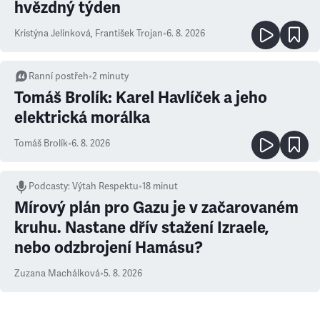
hvězdný týden
Kristýna Jelínková
,
František Trojan
•
6. 8. 2026
Ranní postřeh
•
2
minuty
Tomáš Brolík: Karel Havlíček a jeho
elektrická morálka
Tomáš Brolík
•
6. 8. 2026
Podcasty
:
Výtah Respektu
•
18 minut
Mírový plán pro Gazu je v začarovaném
kruhu. Nastane dřív stažení Izraele,
nebo odzbrojení Hamásu?
Zuzana Machálková
•
5. 8. 2026