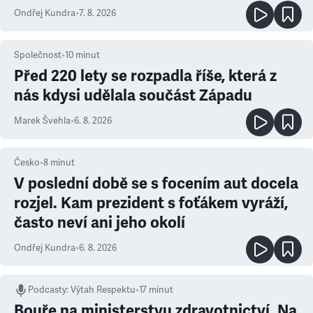
Ondřej Kundra
•
7. 8. 2026
Společnost
•
10
minut
Před 220 lety se rozpadla říše, která z
nás kdysi udělala součást Západu
Marek Švehla
•
6. 8. 2026
Česko
•
8
minut
V poslední době se s focením aut docela
rozjel. Kam prezident s foťákem vyráží,
často neví ani jeho okolí
Ondřej Kundra
•
6. 8. 2026
Podcasty
:
Výtah Respektu
•
17 minut
Bouře na ministerstvu zdravotnictví. Na