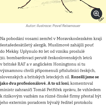
Autor: ilustrace: Pavel Reisenauer
Na pobodání vosami zemřel v Moravskoslezském kraji
šestašedesátiletý alergik. Muslimové zahájili pouť
do Mekky. Uplynulo 80 let od vzniku proslulé
311. bombardovací perutě československých letců
v britské RAF a v anglickém Honingtonu si tu
významnou chvíli připomenuli příslušníci českých,
Rozešli jsme se
slovenských a britských leteckých sil.
jako dva profesionálové. A to už loni
, komentoval
ministr zahraničí Tomáš Petříček zprávu, že vzhledem
k rizikovým vazbám na různé čínské firmy přestal být
jeho externím poradcem bývalý ředitel protokolu