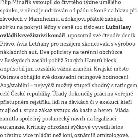
Filip Minařík vstoupil do čtvrtého týdne umělého
spánku, v němž je udržován od pádu z koně na hlavu při
závodech v Mannheimu, a žokejovi přátelé zahájili
Lužní lesy
sbírku na pokrytí léčby v ceně 100 tisíc eur.
ovládli krvežízniví komáři
, upozornil své čtenáře deník
Právo. Avia Letňany pro nezájem skoncovala s výrobou
nákladních aut. Dva policisty na terénní obchůzce
v Beskydech zasáhl poblíž Starých Hamrů blesk
a způsobil jim rozsáhlá vážná zranění. Krajské město
Ostrava obhájilo své dosavadní ratingové hodnocení
Aa3/stabilní – nejvyšší možný stupeň shodný s ratingem
celé České republiky. Úřady dokončily práci na veřejně
přístupném rejstříku lidí na dávkách či v exekuci, kteří
mají od 1. srpna zákaz vstupu do kasin a heren. Vláda
zamítla společný poslanecký návrh na legalizaci
eutanazie. Kriticky ohrožení sýčkové vyvedli letos
o třetinu více mláďat než loni, oznámili ornitologové.