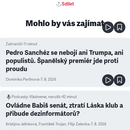
Sdílet
Mohlo by vás zajímat
Zahraničí
•
11
minut
Pedro Sanchéz se nebojí ani Trumpa, ani
populistů. Španělský premiér jde proti
proudu
Dominika Perlínová
•
7. 8. 2026
Podcasty
:
Vládneme, nerušit
•
42 minut
Ovládne Babiš senát, ztratí Láska klub a
přibude dezinformátorů?
Kristýna Jelínková
,
František Trojan
,
Filip Zelenka
•
7. 8. 2026