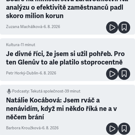
analýzu o efektivitě zaměstnanců padl
skoro milion korun
Zuzana Machálková
•
6. 8. 2026
Kultura
•
11
minut
Je divné říci, že jsem si užil pohřeb. Pro
ten Glenův to ale platilo stoprocentně
Petr Horký
•
Dublin
•
6. 8. 2026
Podcasty
:
Tekutá společnost
•
39 minut
Natálie Kocábová: Jsem rváč a
nenávidím, když mi někdo říká ne a v
něčem brání
Barbora Kroužková
•
6. 8. 2026