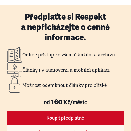
Předplaťte si Respekt
a nepřicházejte o cenné
informace.
Online přístup ke všem článkům a archivu
Články i v audioverzi a mobilní aplikaci
Možnost odemknout články pro blízké
160
od
Kč/měsíc
Koupit předplatné