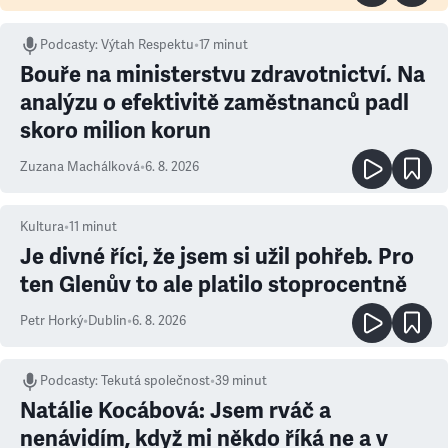
Podcasty
:
Výtah Respektu
•
17 minut
Bouře na ministerstvu zdravotnictví. Na
analýzu o efektivitě zaměstnanců padl
skoro milion korun
Zuzana Machálková
•
6. 8. 2026
Kultura
•
11
minut
Je divné říci, že jsem si užil pohřeb. Pro
ten Glenův to ale platilo stoprocentně
Petr Horký
•
Dublin
•
6. 8. 2026
Podcasty
:
Tekutá společnost
•
39 minut
Natálie Kocábová: Jsem rváč a
nenávidím, když mi někdo říká ne a v