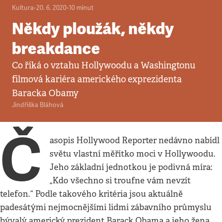
Kultura
•
20. 6. 2020
•
10
minut
Někdy ploužák, někdy
breakdance
Co říká o vztahu Hollywoodu a Washingtonu
filmová kariéra amerického exprezidenta
Baracka Obamy
Jindřiška Bláhová
Č
asopis Hollywood Reporter nedávno nabídl
světu vlastní měřítko moci v Hollywoodu.
Jeho základní jednotkou je podivná míra:
„Kdo všechno si troufne vám nevzít
telefon.“ Podle takového kritéria jsou aktuálně
padesátými nejmocnějšími lidmi zábavního průmyslu
bývalý americký prezident Barack Obama a jeho žena