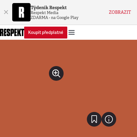
Týdeník Respekt
×
ZOBRAZIT
Respekt Media
ZDARMA - na Google Play
Koupit předplatné