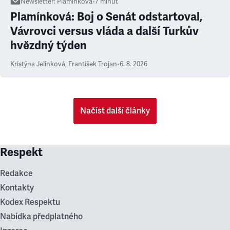
Newsletter
:
Plamínková
•
7
minut
Plamínková: Boj o Senát odstartoval,
Vávrovci versus vláda a další Turkův
hvězdný týden
Kristýna Jelínková
,
František Trojan
•
6. 8. 2026
Načíst další články
Respekt
Redakce
Kontakty
Kodex Respektu
Nabídka předplatného