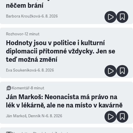
něčem brání
Barbora Kroužková
•
6. 8. 2026
Rozhovor
•
12
minut
Hodnoty jsou v politice i kulturní
diplomacii přítomné vždycky. Jen se
teď možná změní
Eva Soukeníková
•
6. 8. 2026
Komentář
•
8
minut
Ján Markoš: Neonacista má právo na
lék v lékárně, ale ne na místo v kavárně
Ján Markoš
,
Denník N
•
6. 8. 2026