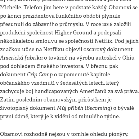
Michelle. Telefon jim bere v podstatě každý. Obamovi se
po konci prezidentova funkčního období plynule
přesunuli do zábavního průmyslu. V roce 2018 založili
produkční společnost Higher Ground a podepsali
několikaletou smlouvu se společností Netflix. Pod jejich
značkou už se na Netflixu objevil oscarový dokument
Americká fabrika
o továrně na výrobu autoskel v Ohiu
pod dohledem čínského investora. V březnu pak
Crip Camp
dokument
o zapomenuté kapitole
občanského vzedmutí v šedesátých letech, který
zachycuje boj handicapovaných Američanů za svá práva.
Zatím posledním obamovským přírůstkem je
Můj příběh
Becoming
životopisný dokument
(
) o bývalé
první dámě, který je k vidění od minulého týdne.
Obamovi rozhodně nejsou v tomhle ohledu pionýry.