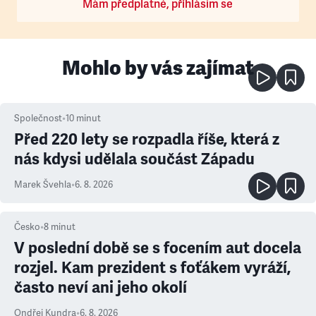
Mám předplatné, přihlásím se
Mohlo by vás zajímat
Společnost
•
10
minut
Před 220 lety se rozpadla říše, která z
nás kdysi udělala součást Západu
Marek Švehla
•
6. 8. 2026
Česko
•
8
minut
V poslední době se s focením aut docela
rozjel. Kam prezident s foťákem vyráží,
často neví ani jeho okolí
Ondřej Kundra
•
6. 8. 2026