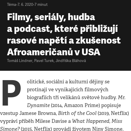
Téma
•
7. 6. 2020
•
7
minut
Filmy, seriály, hudba
a podcast, které přibližují
rasové napětí a zkušenost
Afroameričanů v USA
Tomáš Lindner
,
Pavel Turek
,
Jindřiška Bláhová
P
olitické, sociální a kulturní dějiny se
protínají ve vynikajících filmových
Mr.
biografiích tří velikánů světové hudby.
Dynamite
(2014, Amazon Prime) popisuje
Birth of the Cool
vzestup Jamese Browna,
(2019, Netflix)
What Happened, Miss
vypráví příběh Milese Davise a
Simone?
(2015, Netflix) provádí životem Niny Simone.