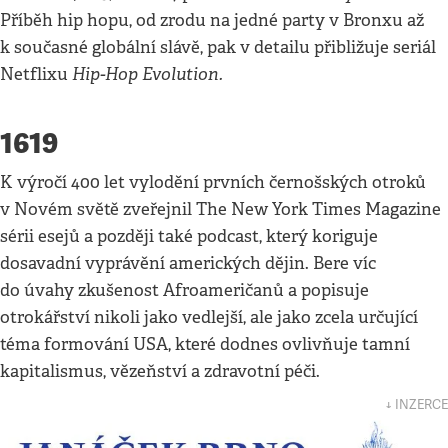
Příběh hip hopu, od zrodu na jedné party v Bronxu až
k současné globální slávě, pak v detailu přibližuje seriál
Hip-Hop Evolution.
Netflixu
1619
K výročí 400 let vylodění prvních černošských otroků
v Novém světě zveřejnil The New York Times Magazine
sérii esejů a později také podcast, který koriguje
dosavadní vyprávění amerických dějin. Bere víc
do úvahy zkušenost Afroameričanů a popisuje
otrokářství nikoli jako vedlejší, ale jako zcela určující
téma formování USA, které dodnes ovlivňuje tamní
kapitalismus, vězeňství a zdravotní péči.
↓ INZERCE