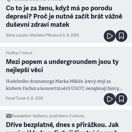
Co to je za ženu, když má po porodu
depresi? Proč je nutné začít brát vážně
duševní zdraví matek
Silvie Lauder
,
Markéta Plíhalová
•
5. 8. 2026
Hudba
•
7
minut
Mezi popem a undergroundem jsou ty
nejlepší věci
Hudebního dramaturga Marka Mikiče, který stojí za
klubem Fuchs2 a koncertní sérií UGOT, nezajímají žánry,
ale atmosféra
Pavel Turek
•
5. 8. 2026
Newsletter
:
Sečteno, podtrženo
•
3
minuty
Dříve bezplatně, dnes s přirážkou. Jak