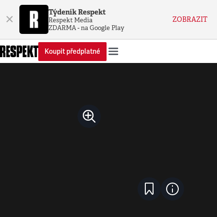
Týdeník Respekt
×
ZOBRAZIT
Respekt Media
ZDARMA - na Google Play
Koupit předplatné