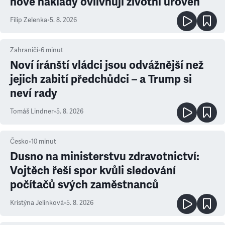
nové náklady ovlivňují životní úroveň
Filip Zelenka
•
5. 8. 2026
Zahraničí
•
6
minut
Noví íránští vládci jsou odvážnější než
jejich zabití předchůdci – a Trump si
neví rady
Tomáš Lindner
•
5. 8. 2026
Česko
•
10
minut
Dusno na ministerstvu zdravotnictví:
Vojtěch řeší spor kvůli sledování
počítačů svých zaměstnanců
Kristýna Jelínková
•
5. 8. 2026