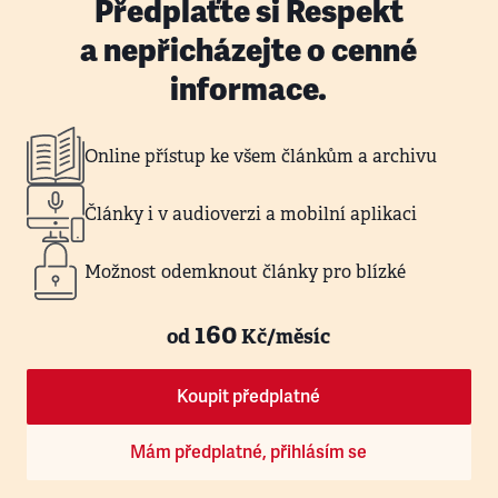
Předplaťte si Respekt
a nepřicházejte o cenné
informace.
Online přístup ke všem článkům a archivu
Články i v audioverzi a mobilní aplikaci
Možnost odemknout články pro blízké
160
od
Kč/měsíc
Koupit předplatné
Mám předplatné, přihlásím se