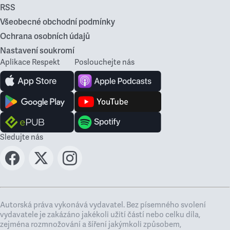
RSS
Všeobecné obchodní podmínky
Ochrana osobních údajů
Nastavení soukromí
Aplikace Respekt
Poslouchejte nás
Sledujte nás
Autorská práva vykonává vydavatel. Bez písemného svolení
vydavatele je zakázáno jakékoli užití částí nebo celku díla,
zejména rozmnožování a šíření jakýmkoli způsobem,