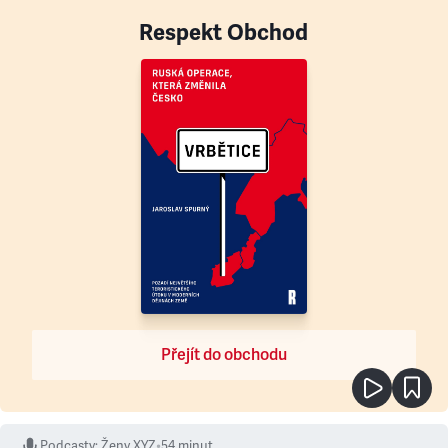
Respekt Obchod
Přejít do obchodu
Podcasty
:
Ženy XYZ
•
54 minut