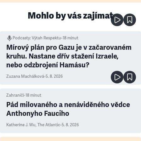
Mohlo by vás zajímat
Podcasty
:
Výtah Respektu
•
18 minut
Mírový plán pro Gazu je v začarovaném
kruhu. Nastane dřív stažení Izraele,
nebo odzbrojení Hamásu?
Zuzana Machálková
•
5. 8. 2026
Zahraničí
•
18
minut
Pád milovaného a nenáviděného vědce
Anthonyho Fauciho
Katherine J. Wu
,
The Atlantic
•
5. 8. 2026