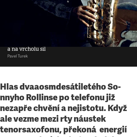
Kultura
•
28. 10. 2012
•
8
minut
Nekonečné jazzové
sympozium
Sonny Rollins přijíždí do Prahy: po třiceti letech
a na vrcholu sil
Pavel Turek
Hlas dvaaosmdesátiletého So­
nnyho Rollinse po telefonu již
nezapře chvění a nejistotu. Když
ale vezme mezi rty náustek
tenorsaxofonu, překoná energií