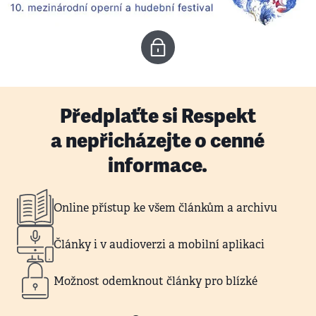
Předplaťte si Respekt
a nepřicházejte o cenné
informace.
Online přístup ke všem článkům a archivu
Články i v audioverzi a mobilní aplikaci
Možnost odemknout články pro blízké