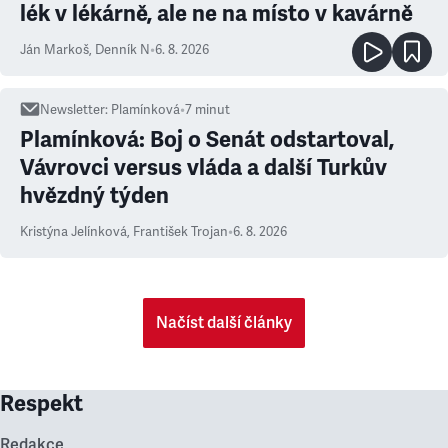
lék v lékárně, ale ne na místo v kavárně
Ján Markoš
,
Denník N
•
6. 8. 2026
Newsletter
:
Plamínková
•
7
minut
Plamínková: Boj o Senát odstartoval,
Vávrovci versus vláda a další Turkův
hvězdný týden
Kristýna Jelínková
,
František Trojan
•
6. 8. 2026
Načíst další články
Respekt
Redakce