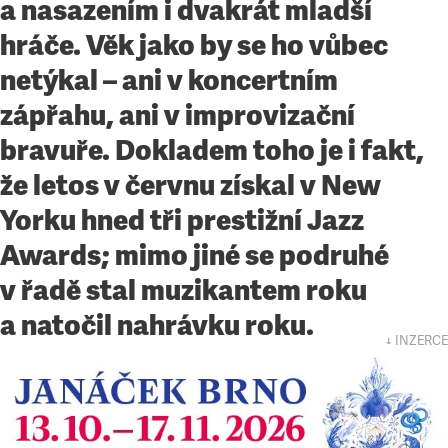
a nasazením i dvakrát mladší
hráče. Věk jako by se ho vůbec
netýkal – ani v koncertním
zápřahu, ani v improvizační
bravuře. Dokladem toho je i fakt,
že letos v červnu získal v New
Yorku hned tři prestižní Jazz
Awards; mimo jiné se podruhé
v řadě stal muzikantem roku
a natočil nahrávku roku.
↓ INZERCE