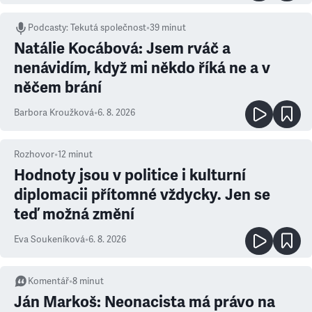
Podcasty
:
Tekutá společnost
•
39 minut
Natálie Kocábová: Jsem rváč a
nenávidím, když mi někdo říká ne a v
něčem brání
Barbora Kroužková
•
6. 8. 2026
Rozhovor
•
12
minut
Hodnoty jsou v politice i kulturní
diplomacii přítomné vždycky. Jen se
teď možná změní
Eva Soukeníková
•
6. 8. 2026
Komentář
•
8
minut
Ján Markoš: Neonacista má právo na