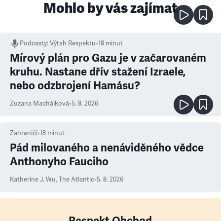
Mohlo by vás zajímat
Podcasty
:
Výtah Respektu
•
18 minut
Mírový plán pro Gazu je v začarovaném
kruhu. Nastane dřív stažení Izraele,
nebo odzbrojení Hamásu?
Zuzana Machálková
•
5. 8. 2026
Zahraničí
•
18
minut
Pád milovaného a nenáviděného vědce
Anthonyho Fauciho
Katherine J. Wu
,
The Atlantic
•
5. 8. 2026
Respekt Obchod