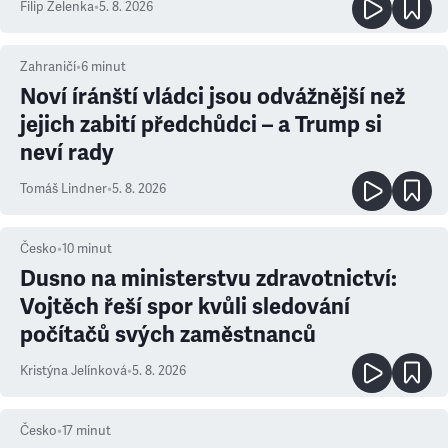
Filip Zelenka
•
5. 8. 2026
Zahraničí
•
6
minut
Noví íránští vládci jsou odvážnější než
jejich zabití předchůdci – a Trump si
neví rady
Tomáš Lindner
•
5. 8. 2026
Česko
•
10
minut
Dusno na ministerstvu zdravotnictví:
Vojtěch řeší spor kvůli sledování
počítačů svých zaměstnanců
Kristýna Jelínková
•
5. 8. 2026
Česko
•
17
minut