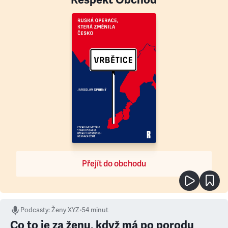
Přejít do obchodu
Podcasty
:
Ženy XYZ
•
54 minut
Co to je za ženu, když má po porodu