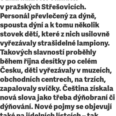
v pražských Střešovicích.
Personál převlečený za dýně,
spousta dýní a k tomu několik
stovek dětí, které z nich usilovně
vyřezávaly strašidelné lampiony.
Takových slavností proběhly
během října desítky po celém
Česku, děti vyřezávaly v muzeích,
obchodních centrech, na trzích,
zapalovaly svíčky. Čeština získala
nová slova jako třeba dýňobraní či
dýňování. Nové pojmy se objevují
také na jídelních lístcích – tak