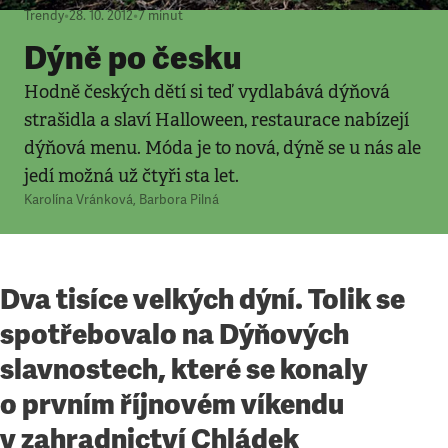
Trendy
•
28. 10. 2012
•
7
minut
Dýně po česku
Hodně českých dětí si teď vydlabává dýňová
strašidla a slaví Halloween, restaurace nabízejí
dýňová menu. Móda je to nová, dýně se u nás ale
jedí možná už čtyři sta let.
Karolína Vránková
,
Barbora Pilná
Dva tisíce velkých dýní. Tolik se
spotřebovalo na Dýňových
slavnostech, které se konaly
o prvním říjnovém víkendu
v zahradnictví Chládek