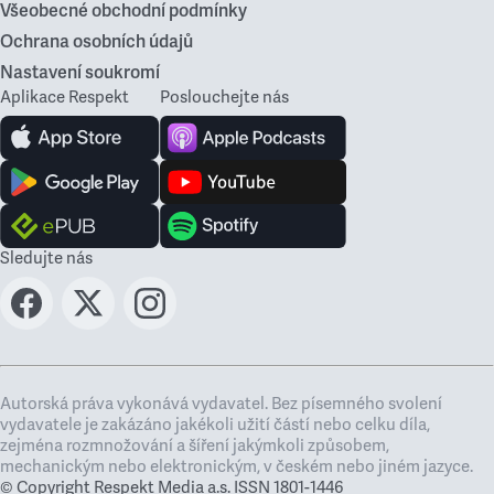
Všeobecné obchodní podmínky
Ochrana osobních údajů
Nastavení soukromí
Aplikace Respekt
Poslouchejte nás
Sledujte nás
Autorská práva vykonává vydavatel. Bez písemného svolení
vydavatele je zakázáno jakékoli užití částí nebo celku díla,
zejména rozmnožování a šíření jakýmkoli způsobem,
mechanickým nebo elektronickým, v českém nebo jiném jazyce.
© Copyright Respekt Media a.s. ISSN 1801-1446