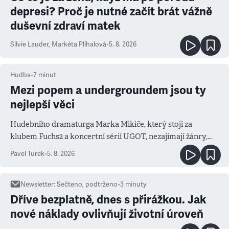
depresi? Proč je nutné začít brát vážně
duševní zdraví matek
Silvie Lauder
,
Markéta Plíhalová
•
5. 8. 2026
Hudba
•
7
minut
Mezi popem a undergroundem jsou ty
nejlepší věci
Hudebního dramaturga Marka Mikiče, který stojí za
klubem Fuchs2 a koncertní sérií UGOT, nezajímají žánry,
ale atmosféra
Pavel Turek
•
5. 8. 2026
Newsletter
:
Sečteno, podtrženo
•
3
minuty
Dříve bezplatně, dnes s přirážkou. Jak
nové náklady ovlivňují životní úroveň