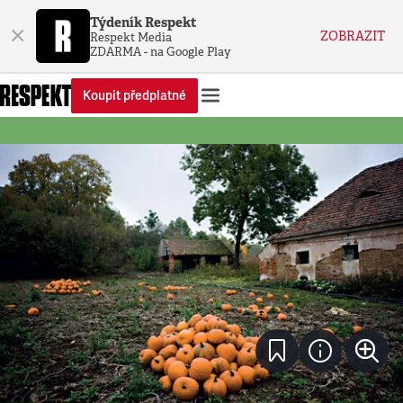
Týdeník Respekt
×
ZOBRAZIT
Respekt Media
ZDARMA - na Google Play
Koupit předplatné