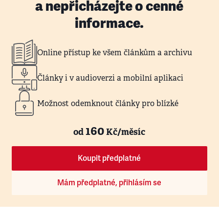
a nepřicházejte o cenné
informace.
Online přístup ke všem článkům a archivu
Články i v audioverzi a mobilní aplikaci
Možnost odemknout články pro blízké
160
od
Kč/měsíc
Koupit předplatné
Mám předplatné, přihlásím se