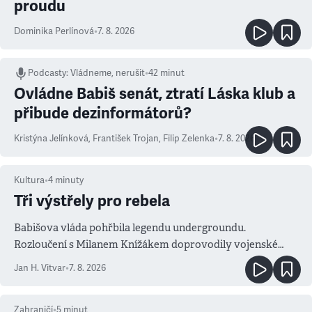
proudu
Dominika Perlínová
•
7. 8. 2026
Podcasty
:
Vládneme, nerušit
•
42 minut
Ovládne Babiš senát, ztratí Láska klub a
přibude dezinformátorů?
Kristýna Jelínková
,
František Trojan
,
Filip Zelenka
•
7. 8. 2026
Kultura
•
4
minuty
Tři výstřely pro rebela
Babišova vláda pohřbila legendu undergroundu.
Rozloučení s Milanem Knížákem doprovodily vojenské
salvy i kritika pokrokářů
Jan H. Vitvar
•
7. 8. 2026
Zahraničí
•
5
minut