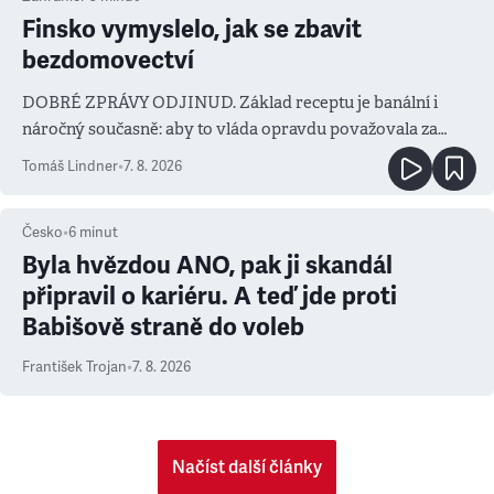
Finsko vymyslelo, jak se zbavit
bezdomovectví
DOBRÉ ZPRÁVY ODJINUD. Základ receptu je banální i
náročný současně: aby to vláda opravdu považovala za
prioritu
Tomáš Lindner
•
7. 8. 2026
Česko
•
6
minut
Byla hvězdou ANO, pak ji skandál
připravil o kariéru. A teď jde proti
Babišově straně do voleb
František Trojan
•
7. 8. 2026
Načíst další články