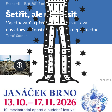
Ekonomika
•
18. 9. 2011
•
7
minut
Šetřit, ale neudusit
Vyjednávání o příštím rozpočtu zůstává
navzdory vážnosti situace zcela neprůhledné
Tomáš Sacher
↓ INZERCE