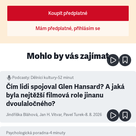
Koupit předplatné
Mám předplatné, přihlásím se
Mohlo by vás zajímat
Podcasty
:
Dělníci kultury
•
52 minut
Čím lidi spojoval Glen Hansard? A jaká
byla nejtěžší filmová role jinanu
dvoulaločného?
Jindřiška Bláhová
,
Jan H. Vitvar
,
Pavel Turek
•
8. 8. 2026
Psychologická poradna
•
4
minuty