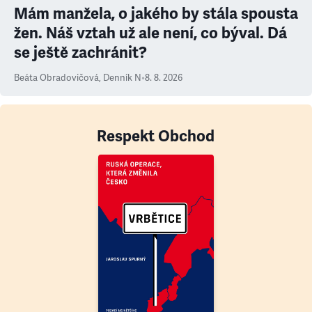
Mám manžela, o jakého by stála spousta
žen. Náš vztah už ale není, co býval. Dá
se ještě zachránit?
Beáta Obradovičová
,
Denník N
•
8. 8. 2026
Respekt Obchod