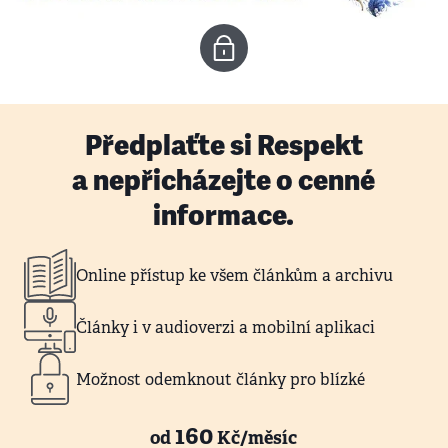
Předplaťte si Respekt
a nepřicházejte o cenné
informace.
Online přístup ke všem článkům a archivu
Články i v audioverzi a mobilní aplikaci
Možnost odemknout články pro blízké
160
od
Kč/měsíc