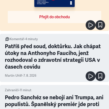
Přejít do obchodu
Komentář
•
4
minuty
Patříš před soud, doktůrku. Jak chápat
útoky na Anthonyho Fauciho, jenž
rozhodoval o zdravotní strategii USA v
časech covidu
Martin Uhlíř
•
7. 8. 2026
Zahraničí
•
11
minut
Pedro Sanchéz se nebojí ani Trumpa, ani
populistů. Španělský premiér jde proti