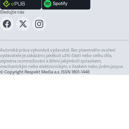
Sledujte nás
Autorská práva vykonává vydavatel. Bez písemného svolení
vydavatele je zakázáno jakékoli užití částí nebo celku díla,
zejména rozmnožování a šíření jakýmkoli způsobem,
mechanickým nebo elektronickým, v českém nebo jiném jazyce.
© Copyright Respekt Media a.s. ISSN 1801-1446