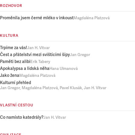
ROZHOVOR
Proměnila jsem černé mléko v inkoust
Magdaléna Platzová
KULTURA
Trpíme za vás!
Jan H. Vitvar
Čest a přátelství mezi svištícími šípy
Jan Gregor
Paměti bez alibi
Erik Tabery
Apokalypsa a lidská něha
Hana Ulmanová
Jako žena
Magdaléna Platzová
Kulturní přehled
Jan Gregor, Magdaléna Platzová, Pavel Klusák, Jan H. Vitvar
VLASTNÍ CESTOU
Co namísto katedrály?
Jan H. Vitvar