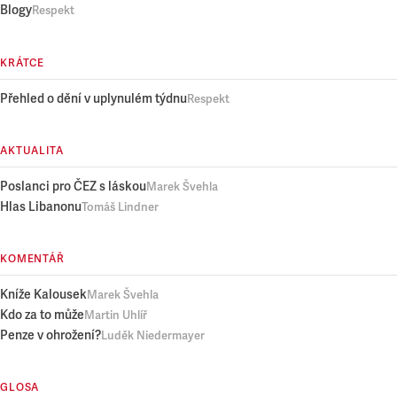
Blogy
Respekt
KRÁTCE
Přehled o dění v uplynulém týdnu
Respekt
AKTUALITA
Poslanci pro ČEZ s láskou
Marek Švehla
Hlas Libanonu
Tomáš Lindner
KOMENTÁŘ
Kníže Kalousek
Marek Švehla
Kdo za to může
Martin Uhlíř
Penze v ohrožení?
Luděk Niedermayer
GLOSA