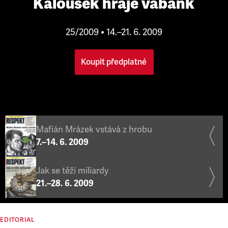
Kalousek hraje vabank
25/2009 • 14.–21. 6. 2009
Koupit předplatné
Mafián Mrázek vstává z hrobu
7.–14. 6. 2009
Jak se těží miliardy
21.–28. 6. 2009
EDITORIAL