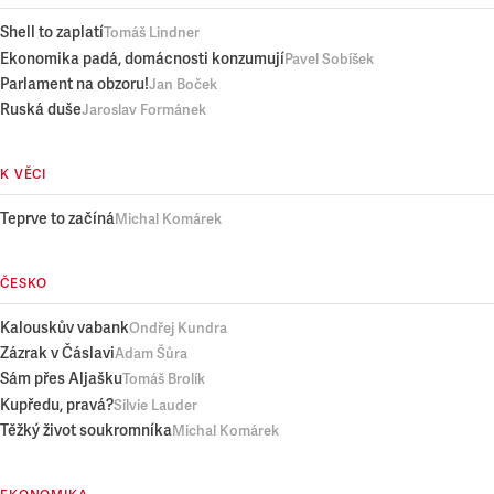
Shell to zaplatí
Tomáš Lindner
Ekonomika padá, domácnosti konzumují
Pavel Sobíšek
Parlament na obzoru!
Jan Boček
Ruská duše
Jaroslav Formánek
K VĚCI
Teprve to začíná
Michal Komárek
ČESKO
Kalouskův vabank
Ondřej Kundra
Zázrak v Čáslavi
Adam Šůra
Sám přes Aljašku
Tomáš Brolík
Kupředu, pravá?
Silvie Lauder
Těžký život soukromníka
Michal Komárek