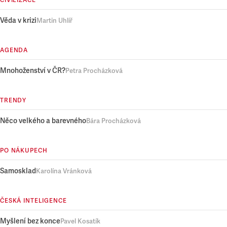
CIVILIZACE
Věda v krizi
Martin Uhlíř
AGENDA
Mnohoženství v ČR?
Petra Procházková
TRENDY
Něco velkého a barevného
Bára Procházková
PO NÁKUPECH
Samosklad
Karolína Vránková
ČESKÁ INTELIGENCE
Myšlení bez konce
Pavel Kosatík