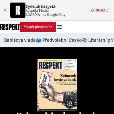
Týdeník Respekt
×
ZOBRAZIT
Respekt Media
ZDARMA - na Google Play
Koupit předplatné
Babišova vláda
🗳️ Předvolební Česko
📚 Literární př