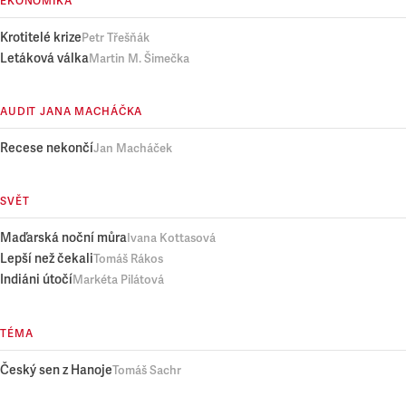
EKONOMIKA
Krotitelé krize
Petr Třešňák
Letáková válka
Martin M. Šimečka
AUDIT JANA MACHÁČKA
Recese nekončí
Jan Macháček
SVĚT
Maďarská noční můra
Ivana Kottasová
Lepší než čekali
Tomáš Rákos
Indiáni útočí
Markéta Pilátová
TÉMA
Český sen z Hanoje
Tomáš Sachr