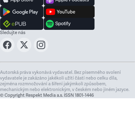
Sledujte nás
Autorská práva vykonává vydavatel. Bez písemného svolení
vydavatele je zakázáno jakékoli užití částí nebo celku díla,
zejména rozmnožování a šíření jakýmkoli způsobem,
mechanickým nebo elektronickým, v českém nebo jiném jazyce.
© Copyright Respekt Media a.s. ISSN 1801-1446