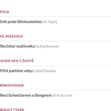
ESEJE
Svět podle Bělohradského
Erik Tabery
VE HVĚZDÁCH
Šlechtitel nadčlověka
Ondřej Nezbeda
JEDEN DEN V ŽIVOTĚ
Příliš poklidné volby
Kryštof Semelka
MIMOCHODEM
Mezi Schweitzerem a Mengelem
Jiří Kratochvil
MINULÝ TÝDEN