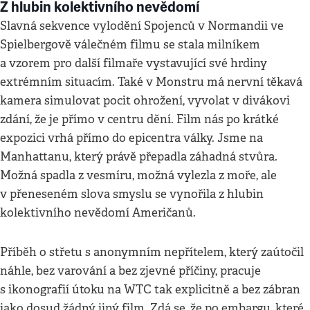
Z hlubin kolektivního nevědomí
Slavná sekvence vylodění Spojenců v Normandii ve
Spielbergově válečném filmu se stala milníkem
a vzorem pro další filmaře vystavující své hrdiny
extrémním situacím. Také v Monstru má nervní těkavá
kamera simulovat pocit ohrožení, vyvolat v divákovi
zdání, že je přímo v centru dění. Film nás po krátké
expozici vrhá přímo do epicentra války. Jsme na
Manhattanu, který právě přepadla záhadná stvůra.
Možná spadla z vesmíru, možná vylezla z moře, ale
v přeneseném slova smyslu se vynořila z hlubin
kolektivního nevědomí Američanů.
Příběh o střetu s anonymním nepřítelem, který zaútočil
náhle, bez varování a bez zjevné příčiny, pracuje
s ikonografií útoku na WTC tak explicitně a bez zábran
jako dosud žádný jiný film. Zdá se, že po embargu, které