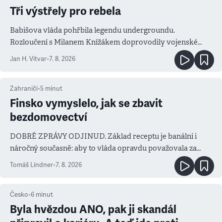
Tři výstřely pro rebela
Babišova vláda pohřbila legendu undergroundu.
Rozloučení s Milanem Knížákem doprovodily vojenské
salvy i kritika pokrokářů
Jan H. Vitvar
•
7. 8. 2026
Zahraničí
•
5
minut
Finsko vymyslelo, jak se zbavit
bezdomovectví
DOBRÉ ZPRÁVY ODJINUD. Základ receptu je banální i
náročný současně: aby to vláda opravdu považovala za
prioritu
Tomáš Lindner
•
7. 8. 2026
Česko
•
6
minut
Byla hvězdou ANO, pak ji skandál