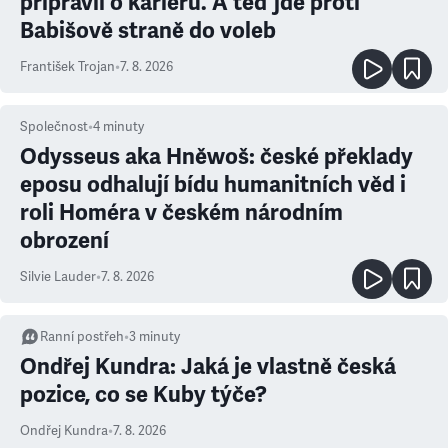
připravil o kariéru. A teď jde proti
Babišově straně do voleb
František Trojan
•
7. 8. 2026
Společnost
•
4
minuty
Odysseus aka Hněwoš: české překlady
eposu odhalují bídu humanitních věd i
roli Homéra v českém národním
obrození
Silvie Lauder
•
7. 8. 2026
Ranní postřeh
•
3
minuty
Ondřej Kundra: Jaká je vlastně česká
pozice, co se Kuby týče?
Ondřej Kundra
•
7. 8. 2026