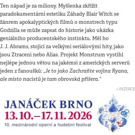
Ten nápad je za miliony. Myšlenka zkřížit
paradokumentární estetiku Záhady Blair Witch se
žánrem apokalyptických filmů o monstrech typu
Godzilla se může zapsat do historie jako ukázka
geniálního producentského instinktu. Měl ho
J. J. Abrams, stojící za velkými seriálovými hity, jako
jsou Ztraceni nebo Alias. Projekt Monstrum vystihl
nejlépe jednou větou na jakémsi z amerických serverů
„Je to jako Zachraňte vojína Ryana,
jeden z fanoušků:
ale místo nacistů je tam obrovská příšera.“
↓ INZERCE