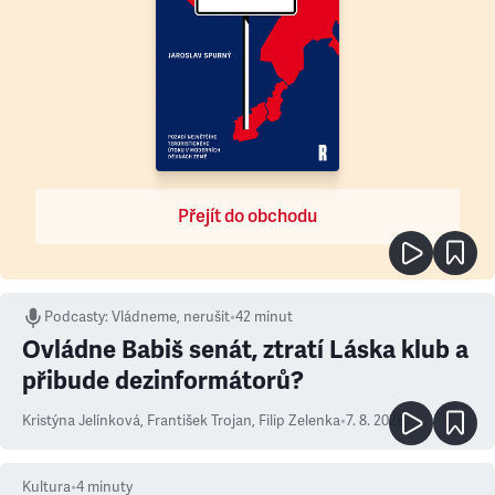
Přejít do obchodu
Podcasty
:
Vládneme, nerušit
•
42 minut
Ovládne Babiš senát, ztratí Láska klub a
přibude dezinformátorů?
Kristýna Jelínková
,
František Trojan
,
Filip Zelenka
•
7. 8. 2026
Kultura
•
4
minuty