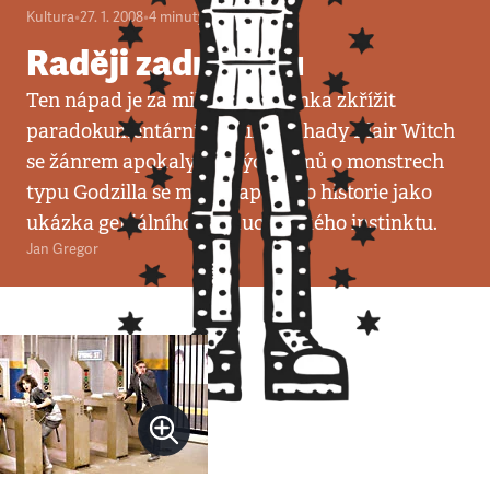
Kultura
•
27. 1. 2008
•
4
minuty
Raději zadní řadu
Ten nápad je za miliony. Myšlenka zkřížit
paradokumentární estetiku Záhady Blair Witch
se žánrem apokalyptických filmů o monstrech
typu Godzilla se může zapsat do historie jako
ukázka geniálního producentského instinktu.
Jan Gregor