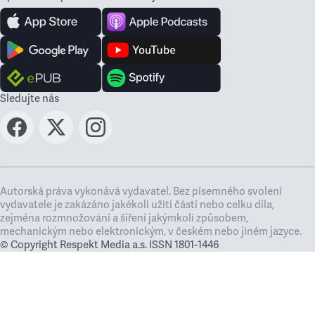
Sledujte nás
Autorská práva vykonává vydavatel. Bez písemného svolení
vydavatele je zakázáno jakékoli užití částí nebo celku díla,
zejména rozmnožování a šíření jakýmkoli způsobem,
mechanickým nebo elektronickým, v českém nebo jiném jazyce.
© Copyright Respekt Media a.s. ISSN 1801-1446