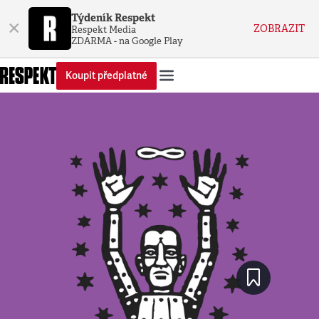
Týdeník Respekt
×
ZOBRAZIT
Respekt Media
ZDARMA - na Google Play
Koupit předplatné