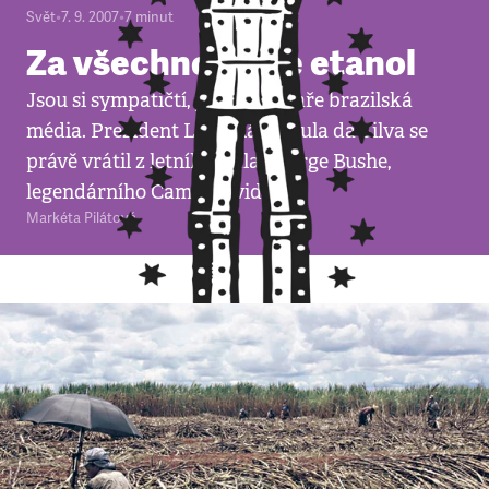
Svět
•
7. 9. 2007
•
7
minut
Za všechno může etanol
Jsou si sympatičtí, plesala na jaře brazilská
média. Prezident Luiz Inácio Lula da Silva se
právě vrátil z letního sídla George Bushe,
legendárního Camp Davidu.
Markéta Pilátová