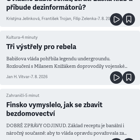
přibude dezinformátorů?
Kristýna Jelínková
,
František Trojan
,
Filip Zelenka
•
7. 8. 2026
Kultura
•
4
minuty
Tři výstřely pro rebela
Babišova vláda pohřbila legendu undergroundu.
Rozloučení s Milanem Knížákem doprovodily vojenské
salvy i kritika pokrokářů
Jan H. Vitvar
•
7. 8. 2026
Zahraničí
•
5
minut
Finsko vymyslelo, jak se zbavit
bezdomovectví
DOBRÉ ZPRÁVY ODJINUD. Základ receptu je banální i
náročný současně: aby to vláda opravdu považovala za