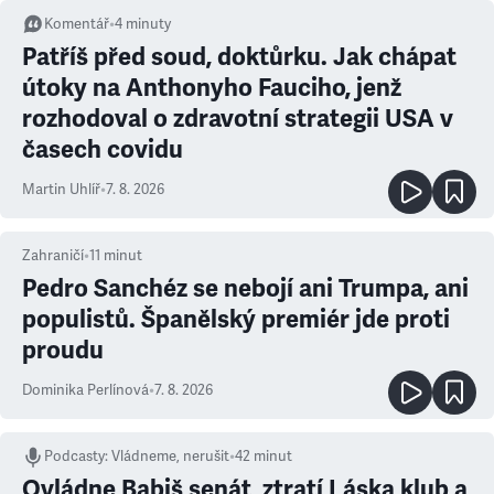
Komentář
•
4
minuty
Patříš před soud, doktůrku. Jak chápat
útoky na Anthonyho Fauciho, jenž
rozhodoval o zdravotní strategii USA v
časech covidu
Martin Uhlíř
•
7. 8. 2026
Zahraničí
•
11
minut
Pedro Sanchéz se nebojí ani Trumpa, ani
populistů. Španělský premiér jde proti
proudu
Dominika Perlínová
•
7. 8. 2026
Podcasty
:
Vládneme, nerušit
•
42 minut
Ovládne Babiš senát, ztratí Láska klub a