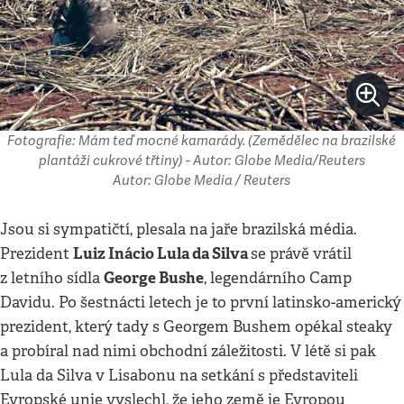
Fotografie: Mám teď mocné kamarády. (Zemědělec na brazilské
plantáži cukrové třtiny) - Autor: Globe Media/Reuters
Autor: Globe Media / Reuters
Jsou si sympatičtí, plesala na jaře brazilská média.
Luiz Inácio Lula da Silva
Prezident
se právě vrátil
George Bushe
z letního sídla
, legendárního Camp
Davidu. Po šestnácti letech je to první latinsko-americký
prezident, který tady s Georgem Bushem opékal steaky
a probíral nad nimi obchodní záležitosti. V létě si pak
Lula da Silva v Lisabonu na setkání s představiteli
Evropské unie vyslechl, že jeho země je Evropou