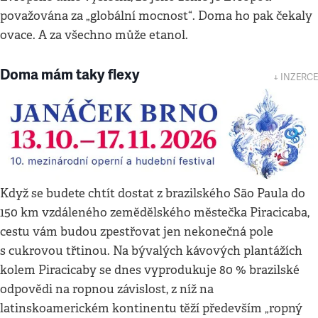
považována za „globální mocnost“. Doma ho pak čekaly
ovace. A za všechno může etanol.
Doma mám taky flexy
↓ INZERCE
Když se budete chtít dostat z brazilského São Paula do
150 km vzdáleného zemědělského městečka Piracicaba,
cestu vám budou zpestřovat jen nekonečná pole
s cukrovou třtinou. Na bývalých kávových plantážích
kolem Piracicaby se dnes vyprodukuje 80 % brazilské
odpovědi na ropnou závislost, z níž na
latinskoamerickém kontinentu těží především „ropný