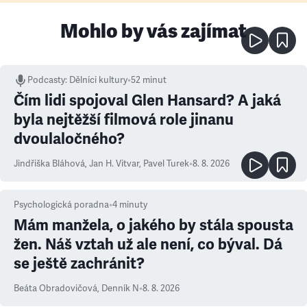
Mohlo by vás zajímat
Podcasty
:
Dělníci kultury
•
52 minut
Čím lidi spojoval Glen Hansard? A jaká
byla nejtěžší filmová role jinanu
dvoulaločného?
Jindřiška Bláhová
,
Jan H. Vitvar
,
Pavel Turek
•
8. 8. 2026
Psychologická poradna
•
4
minuty
Mám manžela, o jakého by stála spousta
žen. Náš vztah už ale není, co býval. Dá
se ještě zachránit?
Beáta Obradovičová
,
Denník N
•
8. 8. 2026