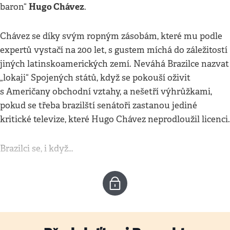
Hugo Chávez
baron“
.
Chávez se díky svým ropným zásobám, které mu podle
expertů vystačí na 200 let, s gustem míchá do záležitostí
jiných latinskoamerických zemí. Neváhá Brazilce nazvat
„lokaji“ Spojených států, když se pokouší oživit
s Američany obchodní vztahy, a nešetří výhrůžkami,
pokud se třeba brazilští senátoři zastanou jediné
kritické televize, které Hugo Chávez neprodloužil licenci.
Brazilci se, i když…