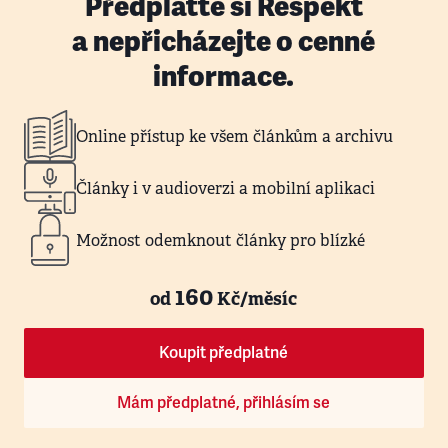
Předplaťte si Respekt
a nepřicházejte o cenné
informace.
Online přístup ke všem článkům a archivu
Články i v audioverzi a mobilní aplikaci
Možnost odemknout články pro blízké
160
od
Kč/měsíc
Koupit předplatné
Mám předplatné, přihlásím se