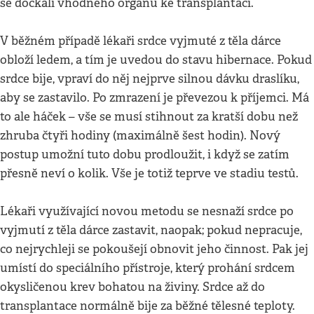
se dočkali vhodného orgánu ke transplantaci.
V běžném případě lékaři srdce vyjmuté z těla dárce
obloží ledem, a tím je uvedou do stavu hibernace. Pokud
srdce bije, vpraví do něj nejprve silnou dávku draslíku,
aby se zastavilo. Po zmrazení je převezou k příjemci. Má
to ale háček – vše se musí stihnout za kratší dobu než
zhruba čtyři hodiny (maximálně šest hodin). Nový
postup umožní tuto dobu prodloužit, i když se zatím
přesně neví o kolik. Vše je totiž teprve ve stadiu testů.
Lékaři využívající novou metodu se nesnaží srdce po
vyjmutí z těla dárce zastavit, naopak; pokud nepracuje,
co nejrychleji se pokoušejí obnovit jeho činnost. Pak jej
umístí do speciálního přístroje, který prohání srdcem
okysličenou krev bohatou na živiny. Srdce až do
transplantace normálně bije za běžné tělesné teploty.