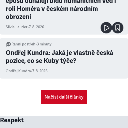
eposu odhalují bídu humanitních věd i
roli Homéra v českém národním
obrození
Silvie Lauder
•
7. 8. 2026
Ranní postřeh
•
3
minuty
Ondřej Kundra: Jaká je vlastně česká
pozice, co se Kuby týče?
Ondřej Kundra
•
7. 8. 2026
Načíst další články
Respekt