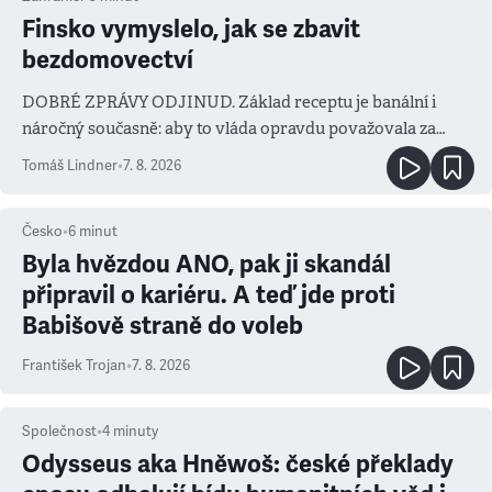
Finsko vymyslelo, jak se zbavit
bezdomovectví
DOBRÉ ZPRÁVY ODJINUD. Základ receptu je banální i
náročný současně: aby to vláda opravdu považovala za
prioritu
Tomáš Lindner
•
7. 8. 2026
Česko
•
6
minut
Byla hvězdou ANO, pak ji skandál
připravil o kariéru. A teď jde proti
Babišově straně do voleb
František Trojan
•
7. 8. 2026
Společnost
•
4
minuty
Odysseus aka Hněwoš: české překlady