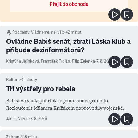
Přejít do obchodu
Podcasty
:
Vládneme, nerušit
•
42 minut
Ovládne Babiš senát, ztratí Láska klub a
přibude dezinformátorů?
Kristýna Jelínková
,
František Trojan
,
Filip Zelenka
•
7. 8. 2026
Kultura
•
4
minuty
Tři výstřely pro rebela
Babišova vláda pohřbila legendu undergroundu.
Rozloučení s Milanem Knížákem doprovodily vojenské
salvy i kritika pokrokářů
Jan H. Vitvar
•
7. 8. 2026
Zahraničí
•
5
minut