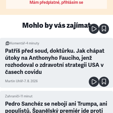
Mám předplatné, přihlásím se
Mohlo by vás zajímat
Komentář
•
4
minuty
Patříš před soud, doktůrku. Jak chápat
útoky na Anthonyho Fauciho, jenž
rozhodoval o zdravotní strategii USA v
časech covidu
Martin Uhlíř
•
7. 8. 2026
Zahraničí
•
11
minut
Pedro Sanchéz se nebojí ani Trumpa, ani
populistů. Španělský premiér jde proti