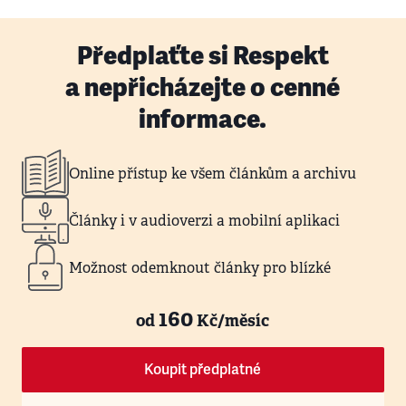
Předplaťte si Respekt
a nepřicházejte o cenné
informace.
Online přístup ke všem článkům a archivu
Články i v audioverzi a mobilní aplikaci
Možnost odemknout články pro blízké
160
od
Kč/měsíc
Koupit předplatné