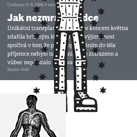
Civilizace
•
11. 6. 2006
•
3
minuty
Jak nezmrazit srdce
Unikátní transplantace srdce se koncem května
zdařila britským lékařům. Její výjimečnost
spočívá v tom, že před voperováním do těla
příjemce nebylo náhradní srdce zmrazeno a
vůbec nepřestalo pracovat.
Martin Uhlíř